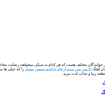
از خوانندگان مختلف هست که هر کدام به سبکی میخواهند رضایت مخاطب
ان آهنگ
آتا سن سن منیم آرخام دایاغیم سیمور ممداو
را که خیلی ها م
طعه زیبا و جذاب لذت ببرید.
گ
گ