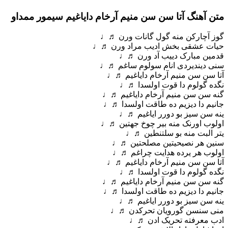
متن آهنگ آتا سن سن منیم آرخام دایاغیم سیمور ممداو
گوز آچارکن منه گول گانات ورن ♬♩
حیات عشقی بخش ادیب مراد ورن ♬♩
قدمین مبارک دییب آد ورن ♬♩
سنی دیندیردی انام سولوم ساغم ♬♩
آتا سن سن منیم آرخام دایاغیم ♬♩
نگده گولوم دا قوت اولسدا ♬♩
گنه سن سن منیم آرخام دایاغیم ♬♩
جانیم دا دیزیم ده طاقت اولسدا ♬♩
ینه سن سیز بو دورر ایاغیم ♬♩
اولوب اورنک منه بیر چوخ جهتین ♬♩
یتر البت منه بو سلتنطین ♬♩
سنین هر نصیحیتین مصلحتین ♬♩
اولوب هر یرده هدایت چراغم ♬♩
آتا سن سن منیم آرخام دایاغیم ♬♩
نگده گولوم دا قوت اولسدا ♬♩
گنه سن سن منیم آرخام دایاغیم ♬♩
جانیم دا دیزیم ده طاقت اولسدا ♬♩
ینه سن سیز بو دورر ایاغیم ♬♩
منی سنسن گورویان تحرکدن ♬♩
ادب معرفته تحریک ادن ♬♩