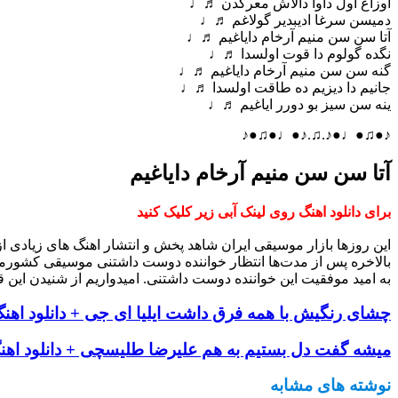
اوزاغ اول داوا دالاش معرکدن ♬♩
دمیسن سرغا ادیبدیر گولاغم ♬♩
آتا سن سن منیم آرخام دایاغیم ♬♩
نگده گولوم دا قوت اولسدا ♬♩
گنه سن سن منیم آرخام دایاغیم ♬♩
جانیم دا دیزیم ده طاقت اولسدا ♬♩
ینه سن سیز بو دورر ایاغیم ♬♩
♪●♫●♩●♪.♫.♪●♩●♫●♪
آتا سن سن منیم آرخام دایاغیم
برای دانلود اهنگ روی لینک آبی زیر کلیک کنید
این روزها بازار موسیقی ایران شاهد پخش و انتشار اهنگ های زیادی 
بالاخره پس از مدت‌ها انتظار خواننده دوست داشتنی موسیقی کشورم
به امید موفقیت این خواننده دوست داشتنی. امیدواریم از شنیدن این ق
چشای رنگیش با همه فرق داشت ایلیا ای جی + دانلود اهن
میشه گفت دل بستیم به هم علیرضا طلیسچی + دانلود اهن
نوشته های مشابه