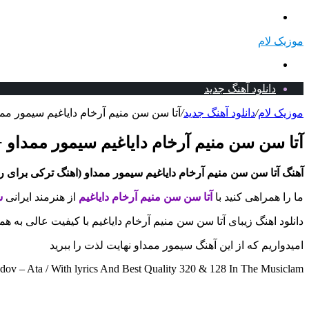
منو
موزیک لام
جستجو
برای
دانلود آهنگ جدید
موزیک لام
/
دانلود آهنگ جدید
/
آتا سن سن منیم آرخام دایاغیم سیمور ممدا
آتا سن سن منیم آرخام دایاغیم سیمور ممداو +
آهنگ آتا سن سن منیم آرخام دایاغیم سیمور ممداو (اهنگ ترکی برای رو
ما را همراهی کنید با
آتا سن سن منیم آرخام دایاغیم
از هنرمند ایرانی
س
دانلود اهنگ زیبای آتا سن سن منیم آرخام دایاغیم با کیفیت عالی به ه
امیدواریم که از این آهنگ سیمور ممداو نهایت لذت را ببرید
– Ata / With lyrics And Best Quality 320 & 128 In The Musiclam