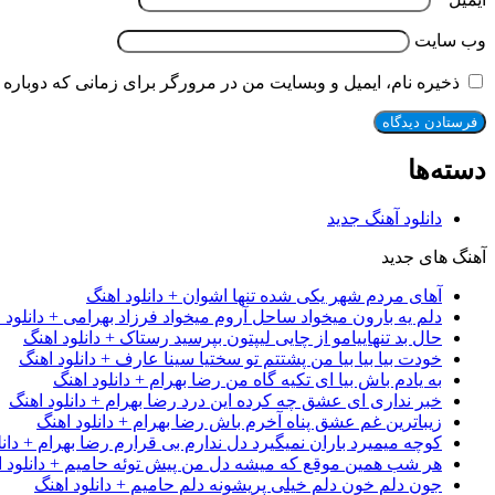
وب‌ سایت
ذخیره نام، ایمیل و وبسایت من در مرورگر برای زمانی که دوباره 
دسته‌ها
دانلود آهنگ جدید
آهنگ های جدید
آهای مردم شهر یکی شده تنها اشوان + دانلود اهنگ
دلم یه بارون میخواد ساحل آروم میخواد فرزاد بهرامی + دانلود 
حال بد تنهاییامو از چایی لیپتون بپرسید رستاک + دانلود اهنگ
خودت بیا بیا بیا من پشتتم تو سختیا سینا عارف + دانلود اهنگ
به یادم باش بیا ای تکیه گاه من رضا بهرام + دانلود اهنگ
خبر نداری ای عشق چه کرده این درد رضا بهرام + دانلود اهنگ
زیباترین غم عشق پناه آخرم باش رضا بهرام + دانلود اهنگ
کوچه میمیرد باران نمیگیرد دل ندارم بی قرارم رضا بهرام + دانل
هر شب همین موقع که میشه دل من پیش توئه حامیم + دانلود ا
جون دلم خون دلم خیلی پریشونه دلم حامیم + دانلود اهنگ