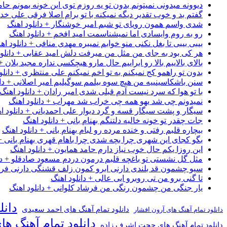
دیوونه میدونی نمیتونم بدون تو یه روزم توی این خونه بمونم حام
گفتم بد و خوب تقدیر دیگه نمیکنه با تو برام اصلا فرقی علی خداب
شدی واسم همون رویای تو شبم امیر خوشنگار + دانلود اهنگ
رو به روم وایسادی اما نمیشناسمت امید افخم + دانلود اهنگ
بیبی بیبی تا بغل نکنی منو خوابم نمیبره مهدی منافی + دانلود اه
هر کی بود به جای من مثل من میرفت دلش امید عقابی + دانلود
بالای بالاییم بالا رو ابراییم حال مارو هیچکسی نداره مجید یلان +
بدون تو راهمو کج نمیکنم به تو اخم نمیکنم علی منتظری + دانلو
سنن باشکاسینییه من هیچ سوه بیلمم سوگیلیم امیر اصلانی + دان
با تو هوا که سرد نیست آدم قبلی شدی امیر رادان + دانلود اهنگ
نمیدونم چی شد یهو همه چی خراب شد مهراب + دانلود اهنگ
سیگار و پشت سیگار قسه و گرد دیوار علی احمدیانی + دانلود ا
جات چقدر تو خونه خالیه دلتنگم بهنام بانی + دانلود اهنگ
بیچاره قلبم رفتی و خنده مرده رو لبام بهنام بانی + دانلود اهنگ
بگو کجای این شهری چرا بچه شدی چرا باهام قهری بهنام بانی + 
این روزا یکم حال خوب نیاز دارم حامد همایون + دانلود اهنگ
مثل گل نشستی تو باغچه قلبم درمون دردم مسعود صادقلو + دان
سیو چشمون قد بلندی دارنی ابرو کمون زلف قشنگی دارنی فرشاد
تا گنی برو من تی روبرو ابی عالی + دانلود اهنگ
یار جنگی من چشمون رنگی من فرشاد کلوانی + دانلود اهنگ
دانل
دانلود تمام آهنگ های احمد سعیدی
دانلود تمام آهنگ های آرون افشار
دانلود تمام آهنگ ها
دانلود تمام آهنگ های حجت اشرف زاده