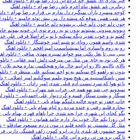
خبر نداری ای عشق چه کرده این درد رضا بهرام + دانلود اهنگ
زیباترین غم عشق پناه آخرم باش رضا بهرام + دانلود اهنگ
کوچه میمیرد باران نمیگیرد دل ندارم بی قرارم رضا بهرام + دانل
هر شب همین موقع که میشه دل من پیش توئه حامیم + دانلود ا
جون دلم خون دلم خیلی پریشونه دلم حامیم + دانلود اهنگ
دیوونه میدونی نمیتونم بدون تو یه روزم توی این خونه بمونم حام
گفتم بد و خوب تقدیر دیگه نمیکنه با تو برام اصلا فرقی علی خداب
شدی واسم همون رویای تو شبم امیر خوشنگار + دانلود اهنگ
رو به روم وایسادی اما نمیشناسمت امید افخم + دانلود اهنگ
بیبی بیبی تا بغل نکنی منو خوابم نمیبره مهدی منافی + دانلود اه
هر کی بود به جای من مثل من میرفت دلش امید عقابی + دانلود
بالای بالاییم بالا رو ابراییم حال مارو هیچکسی نداره مجید یلان +
بدون تو راهمو کج نمیکنم به تو اخم نمیکنم علی منتظری + دانلو
سنن باشکاسینییه من هیچ سوه بیلمم سوگیلیم امیر اصلانی + دان
با تو هوا که سرد نیست آدم قبلی شدی امیر رادان + دانلود اهنگ
نمیدونم چی شد یهو همه چی خراب شد مهراب + دانلود اهنگ
سیگار و پشت سیگار قسه و گرد دیوار علی احمدیانی + دانلود ا
جات چقدر تو خونه خالیه دلتنگم بهنام بانی + دانلود اهنگ
بیچاره قلبم رفتی و خنده مرده رو لبام بهنام بانی + دانلود اهنگ
بگو کجای این شهری چرا بچه شدی چرا باهام قهری بهنام بانی + 
این روزا یکم حال خوب نیاز دارم حامد همایون + دانلود اهنگ
مثل گل نشستی تو باغچه قلبم درمون دردم مسعود صادقلو + دان
سیو چشمون قد بلندی دارنی ابرو کمون زلف قشنگی دارنی فرشاد
تا گنی برو من تی روبرو ابی عالی + دانلود اهنگ