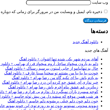
وب‌ سایت
ذخیره نام، ایمیل و وبسایت من در مرورگر برای زمانی که دوباره 
دسته‌ها
دانلود آهنگ جدید
آهنگ های جدید
آهای مردم شهر یکی شده تنها اشوان + دانلود اهنگ
دلم یه بارون میخواد ساحل آروم میخواد فرزاد بهرامی + دانلود 
حال بد تنهاییامو از چایی لیپتون بپرسید رستاک + دانلود اهنگ
خودت بیا بیا بیا من پشتتم تو سختیا سینا عارف + دانلود اهنگ
به یادم باش بیا ای تکیه گاه من رضا بهرام + دانلود اهنگ
خبر نداری ای عشق چه کرده این درد رضا بهرام + دانلود اهنگ
زیباترین غم عشق پناه آخرم باش رضا بهرام + دانلود اهنگ
کوچه میمیرد باران نمیگیرد دل ندارم بی قرارم رضا بهرام + دانل
هر شب همین موقع که میشه دل من پیش توئه حامیم + دانلود ا
جون دلم خون دلم خیلی پریشونه دلم حامیم + دانلود اهنگ
دیوونه میدونی نمیتونم بدون تو یه روزم توی این خونه بمونم حام