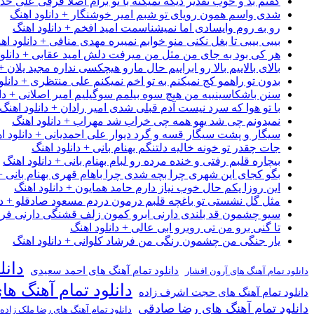
گفتم بد و خوب تقدیر دیگه نمیکنه با تو برام اصلا فرقی علی خداب
شدی واسم همون رویای تو شبم امیر خوشنگار + دانلود اهنگ
رو به روم وایسادی اما نمیشناسمت امید افخم + دانلود اهنگ
بیبی بیبی تا بغل نکنی منو خوابم نمیبره مهدی منافی + دانلود اه
هر کی بود به جای من مثل من میرفت دلش امید عقابی + دانلود
بالای بالاییم بالا رو ابراییم حال مارو هیچکسی نداره مجید یلان +
بدون تو راهمو کج نمیکنم به تو اخم نمیکنم علی منتظری + دانلو
سنن باشکاسینییه من هیچ سوه بیلمم سوگیلیم امیر اصلانی + دان
با تو هوا که سرد نیست آدم قبلی شدی امیر رادان + دانلود اهنگ
نمیدونم چی شد یهو همه چی خراب شد مهراب + دانلود اهنگ
سیگار و پشت سیگار قسه و گرد دیوار علی احمدیانی + دانلود ا
جات چقدر تو خونه خالیه دلتنگم بهنام بانی + دانلود اهنگ
بیچاره قلبم رفتی و خنده مرده رو لبام بهنام بانی + دانلود اهنگ
بگو کجای این شهری چرا بچه شدی چرا باهام قهری بهنام بانی + 
این روزا یکم حال خوب نیاز دارم حامد همایون + دانلود اهنگ
مثل گل نشستی تو باغچه قلبم درمون دردم مسعود صادقلو + دان
سیو چشمون قد بلندی دارنی ابرو کمون زلف قشنگی دارنی فرشاد
تا گنی برو من تی روبرو ابی عالی + دانلود اهنگ
یار جنگی من چشمون رنگی من فرشاد کلوانی + دانلود اهنگ
دانل
دانلود تمام آهنگ های احمد سعیدی
دانلود تمام آهنگ های آرون افشار
دانلود تمام آهنگ ها
دانلود تمام آهنگ های حجت اشرف زاده
دانلود تمام آهنگ های رضا صادقی
دانلود تمام آهنگ های رضا ملک زاده