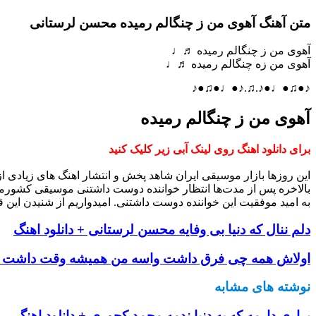
متن آهنگ آهوی من ز چنگالم رمیده محسن لرستانی
آهوی من ز چنگالم رمیده ♬♩
آهوی من زه چنگالم رمیده ♬♩
♪●♫●♩●♪.♫.♪●♩●♫●♪
آهوی من ز چنگالم رمیده
برای دانلود اهنگ روی لینک آبی زیر کلیک کنید
این روزها بازار موسیقی ایران شاهد پخش و انتشار اهنگ های زیادی 
بالاخره پس از مدت‌ها انتظار خواننده دوست داشتنی موسیقی کشورم
به امید موفقیت این خواننده دوست داشتنی. امیدواریم از شنیدن این ق
دلم ننال که دنیا بی وفایه محسن لرستانی + دانلود اهنگ
اولاش همه چی فرق داشت واسه من همیشه وقت داشت حام
نوشته های مشابه
براری دارمه که به دنیا ندمه محمد کجوری + دانلود اهنگ