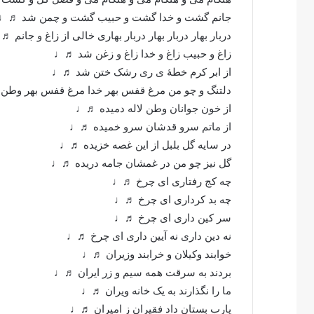
جانم گشت و خدا گشت و حبیب گشت و چمن شد ♬♩
دربار بهار دربار بهار دربار بهاری خالی از زاغ و جانم 
زاغ و حبیب زاغ و خدا زاغ و زغن شد ♬♩
از ابر کرم خطۀ ی ری رشک ختن شد ♬♩
دلتنگ و چو من مرغ قفس بهر خدا مرغ قفس بهر وط
از خون جوانان وطن لاله دمیده ♬♩
از ماتم سرو قدشان سرو خمیده ♬♩
در سایه گل بلبل از این غصه خزیده ♬♩
گل نیز چو من در غمشان جامه دریده ♬♩
چه کج رفتاری ای چرخ ♬♩
چه بد کرداری ای چرخ ♬♩
سر کین داری ای چرخ ♬♩
نه دین داری نه آیین داری ای چرخ ♬♩
خوابند وکیلان و خرابند وزیران ♬♩
بردند به سرقت همه سیم و زر ایران ♬♩
ما را نگذارند به یک خانه ویران ♬♩
یارب بستان داد فقیران ز امیران ♬♩