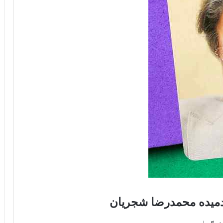
 دمیده محمدرضا شجریان
 و ♬♩