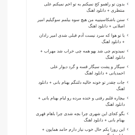
بدون تو راهمو کج نمیکنم به تو اخم نمیکنم علی
منتظری + دانلود اهنگ
سنن باشکاسینییه من هیچ سوه بیلمم سوگیلیم امیر
اصلانی + دانلود اهنگ
با تو هوا که سرد نیست آدم قبلی شدی امیر رادان
+ دانلود اهنگ
نمیدونم چی شد یهو همه چی خراب شد مهراب +
دانلود اهنگ
سیگار و پشت سیگار قسه و گرد دیوار علی
احمدیانی + دانلود اهنگ
جات چقدر تو خونه خالیه دلتنگم بهنام بانی + دانلود
اهنگ
بیچاره قلبم رفتی و خنده مرده رو لبام بهنام بانی +
دانلود اهنگ
بگو کجای این شهری چرا بچه شدی چرا باهام قهری
بهنام بانی + دانلود اهنگ
این روزا یکم حال خوب نیاز دارم حامد همایون +