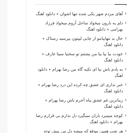
آهای مردم شهر یکی شده تنها اشوان + دانلود اهنگ
دلم یه بارون میخواد ساحل آروم میخواد فرزاد
بهرامی + دانلود اهنگ
حال بد تنهاییامو از چایی لیپتون بپرسید رستاک +
دانلود اهنگ
خودت بیا بیا بیا من پشتتم تو سختیا سینا عارف +
دانلود اهنگ
به یادم باش بیا ای تکیه گاه من رضا بهرام + دانلود
اهنگ
خبر نداری ای عشق چه کرده این درد رضا بهرام +
دانلود اهنگ
زیباترین غم عشق پناه آخرم باش رضا بهرام +
دانلود اهنگ
کوچه میمیرد باران نمیگیرد دل ندارم بی قرارم رضا
بهرام + دانلود اهنگ
هر شب همین موقع که میشه دل من پیش توئه