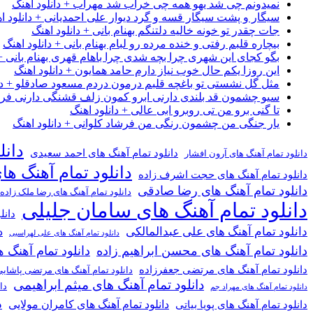
نمیدونم چی شد یهو همه چی خراب شد مهراب + دانلود اهنگ
سیگار و پشت سیگار قسه و گرد دیوار علی احمدیانی + دانلود ا
جات چقدر تو خونه خالیه دلتنگم بهنام بانی + دانلود اهنگ
بیچاره قلبم رفتی و خنده مرده رو لبام بهنام بانی + دانلود اهنگ
بگو کجای این شهری چرا بچه شدی چرا باهام قهری بهنام بانی + 
این روزا یکم حال خوب نیاز دارم حامد همایون + دانلود اهنگ
مثل گل نشستی تو باغچه قلبم درمون دردم مسعود صادقلو + دان
سیو چشمون قد بلندی دارنی ابرو کمون زلف قشنگی دارنی فرشاد
تا گنی برو من تی روبرو ابی عالی + دانلود اهنگ
یار جنگی من چشمون رنگی من فرشاد کلوانی + دانلود اهنگ
دانل
دانلود تمام آهنگ های احمد سعیدی
دانلود تمام آهنگ های آرون افشار
دانلود تمام آهنگ ها
دانلود تمام آهنگ های حجت اشرف زاده
دانلود تمام آهنگ های رضا صادقی
دانلود تمام آهنگ های رضا ملک زاده
دانلود تمام آهنگ های سامان جلیلی
دانل
دانلود تمام آهنگ های علی عبدالمالکی
د
دانلود تمام آهنگ های علی لهراسبی
دانلود تمام آهنگ های محسن ابراهیم زاده
دانلود تمام آهن
دانلود تمام آهنگ های مرتضی جعفرزاده
دانلود تمام آهنگ های مرتضی پاشای
دانلود تمام آهنگ های میثم ابراهیمی
دا
دانلود تمام آهنگ های مهراد جم
د
دانلود تمام آهنگ های کامران مولایی
دانلود تمام آهنگ های پویا بیاتی