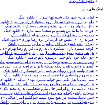
دانلود آهنگ جدید
آهنگ های جدید
آهای مردم شهر یکی شده تنها اشوان + دانلود اهنگ
دلم یه بارون میخواد ساحل آروم میخواد فرزاد بهرامی + دانلود 
حال بد تنهاییامو از چایی لیپتون بپرسید رستاک + دانلود اهنگ
خودت بیا بیا بیا من پشتتم تو سختیا سینا عارف + دانلود اهنگ
به یادم باش بیا ای تکیه گاه من رضا بهرام + دانلود اهنگ
خبر نداری ای عشق چه کرده این درد رضا بهرام + دانلود اهنگ
زیباترین غم عشق پناه آخرم باش رضا بهرام + دانلود اهنگ
کوچه میمیرد باران نمیگیرد دل ندارم بی قرارم رضا بهرام + دانل
هر شب همین موقع که میشه دل من پیش توئه حامیم + دانلود ا
جون دلم خون دلم خیلی پریشونه دلم حامیم + دانلود اهنگ
دیوونه میدونی نمیتونم بدون تو یه روزم توی این خونه بمونم حام
گفتم بد و خوب تقدیر دیگه نمیکنه با تو برام اصلا فرقی علی خداب
شدی واسم همون رویای تو شبم امیر خوشنگار + دانلود اهنگ
رو به روم وایسادی اما نمیشناسمت امید افخم + دانلود اهنگ
بیبی بیبی تا بغل نکنی منو خوابم نمیبره مهدی منافی + دانلود اه
هر کی بود به جای من مثل من میرفت دلش امید عقابی + دانلود
بالای بالاییم بالا رو ابراییم حال مارو هیچکسی نداره مجید یلان +
بدون تو راهمو کج نمیکنم به تو اخم نمیکنم علی منتظری + دانلو
سنن باشکاسینییه من هیچ سوه بیلمم سوگیلیم امیر اصلانی + دان
با تو هوا که سرد نیست آدم قبلی شدی امیر رادان + دانلود اهنگ