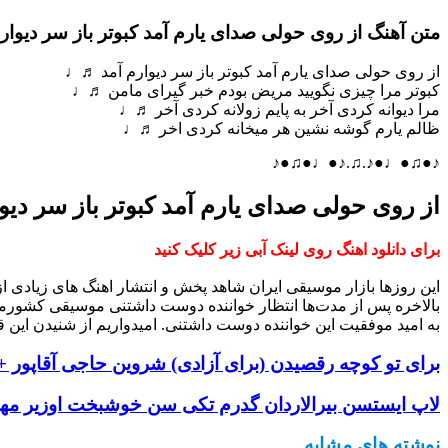
متن آهنگ از روی حولی صدای یارم آمد کبوتر باز سر دیوار
از روی حولی صدای یارم آمد کبوتر باز سر دیوارم آمد ♬♩
کبوتر مرا چیزی نگویید مریض بودم خبر گیرای مامن ♬♩
مرا دیوانه کردی آخر به پایم زولانه کردی آخر ♬♩
ظالم یارم گوشه نشین هر میخانه کردی اخر ♬♩
♪●♫●♩●♪.♫.♪●♩●♫●♪
از روی حولی صدای یارم آمد کبوتر باز سر دیو
برای دانلود اهنگ روی لینک آبی زیر کلیک کنید
این روزها بازار موسیقی ایران شاهد پخش و انتشار اهنگ های زیادی 
بالاخره پس از مدت‌ها انتظار خواننده دوست داشتنی موسیقی کشورم
به امید موفقیت این خواننده دوست داشتنی. امیدواریم از شنیدن این ق
برای تو کوچه رقصیدن (برای آزادی) شروین حاجی آقاپور + 
لاپ ایستسن بیرالاردان گدرم تکی سن خوشبخت اوزیر مهدی
نوشته های مشابه