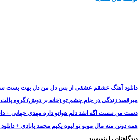
دانلود آهنگ عشقم عشقی از بس دل من دل بهت بست 
میرقصد زندگی در جام چشم تو (خانه بر دوش) گروه پالت +
دست من نیست اگه انقد دلم هواتو داره مهدی جهانی + دان
همه دونن منه مال مونو تو لیوه یکیم محمد بابادی + دانلود 
دیدگاهتان را بنویسید