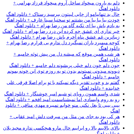
دلم یه بارون میخواد ساحل آروم میخواد فرزاد بهرامی +
دانلود اهنگ
حال بد تنهاییامو از چایی لیپتون بپرسید رستاک + دانلود اهنگ
خودت بیا بیا بیا من پشتتم تو سختیا سینا عارف + دانلود اهنگ
به یادم باش بیا ای تکیه گاه من رضا بهرام + دانلود اهنگ
خبر نداری ای عشق چه کرده این درد رضا بهرام + دانلود اهنگ
زیباترین غم عشق پناه آخرم باش رضا بهرام + دانلود اهنگ
کوچه میمیرد باران نمیگیرد دل ندارم بی قرارم رضا بهرام +
دانلود اهنگ
هر شب همین موقع که میشه دل من پیش توئه حامیم +
دانلود اهنگ
جون دلم خون دلم خیلی پریشونه دلم حامیم + دانلود اهنگ
دیوونه میدونی نمیتونم بدون تو یه روزم توی این خونه بمونم
حامیم + دانلود اهنگ
گفتم بد و خوب تقدیر دیگه نمیکنه با تو برام اصلا فرقی علی
خدابنده + دانلود اهنگ
شدی واسم همون رویای تو شبم امیر خوشنگار + دانلود اهنگ
رو به روم وایسادی اما نمیشناسمت امید افخم + دانلود اهنگ
بیبی بیبی تا بغل نکنی منو خوابم نمیبره مهدی منافی + دانلود
اهنگ
هر کی بود به جای من مثل من میرفت دلش امید عقابی +
دانلود اهنگ
بالای بالاییم بالا رو ابراییم حال مارو هیچکسی نداره مجید یلان
+ دانلود اهنگ