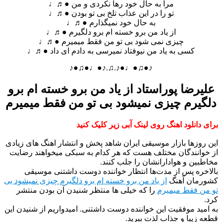
مرا به حال خود رها نکردی و من ●♬♩
تو را در این عذاب تلخ بی تو بودن ●♬♩
به حال خود نمیگذارم ●♬♩
از یاد من برو خسته ام برو دلگیرم ●♬♩
چیزی نمی شود بی تو من فقط میمیرم ●♬♩
کسی به یاد من نیوفتاد نمیرسی به دادم ای داد ●♬♩
♪●♫●♩●♪.♫.♪●♩●♫●♪
علیرضا پوراستاد از یاد من برو خسته ام برو
دلگیرم چیزی نمیشود بی تو من فقط میمیرم
برای دانلود اهنگ روی لینک آبی زیر کلیک کنید
این روزها بازار موسیقی ایران شاهد پخش و انتشار اهنگ های زیادی
از خوانندگان مختلف هست که هر کدام به سبکی میخواهند رضایت
مخاطبین و هوادارانشان را جلب کنند.
بالاخره پس از مدت‌ها انتظار خواننده دوست داشتنی موسیقی
کشورمان آهنگ
از یاد من برو خسته ام برو دلگیرم چیزی نمیشود بی
تو من فقط میمیرم
را که خیلی ها منتظر شنیدن آن بودن منتشر
کرد.
به امید موفقیت این خواننده دوست داشتنی. امیدواریم از شنیدن این
قطعه زیبا و جذاب لذت ببرید.