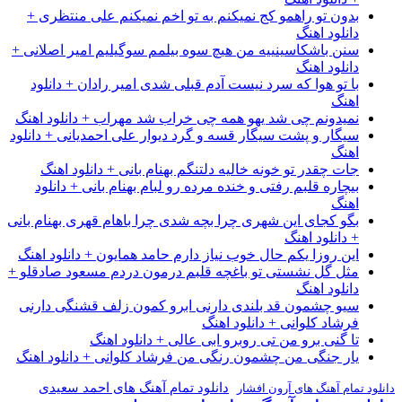
بدون تو راهمو کج نمیکنم به تو اخم نمیکنم علی منتظری +
دانلود اهنگ
سنن باشکاسینییه من هیچ سوه بیلمم سوگیلیم امیر اصلانی +
دانلود اهنگ
با تو هوا که سرد نیست آدم قبلی شدی امیر رادان + دانلود
اهنگ
نمیدونم چی شد یهو همه چی خراب شد مهراب + دانلود اهنگ
سیگار و پشت سیگار قسه و گرد دیوار علی احمدیانی + دانلود
اهنگ
جات چقدر تو خونه خالیه دلتنگم بهنام بانی + دانلود اهنگ
بیچاره قلبم رفتی و خنده مرده رو لبام بهنام بانی + دانلود
اهنگ
بگو کجای این شهری چرا بچه شدی چرا باهام قهری بهنام بانی
+ دانلود اهنگ
این روزا یکم حال خوب نیاز دارم حامد همایون + دانلود اهنگ
مثل گل نشستی تو باغچه قلبم درمون دردم مسعود صادقلو +
دانلود اهنگ
سیو چشمون قد بلندی دارنی ابرو کمون زلف قشنگی دارنی
فرشاد کلوانی + دانلود اهنگ
تا گنی برو من تی روبرو ابی عالی + دانلود اهنگ
یار جنگی من چشمون رنگی من فرشاد کلوانی + دانلود اهنگ
دانلود تمام آهنگ های احمد سعیدی
دانلود تمام آهنگ های آرون افشار