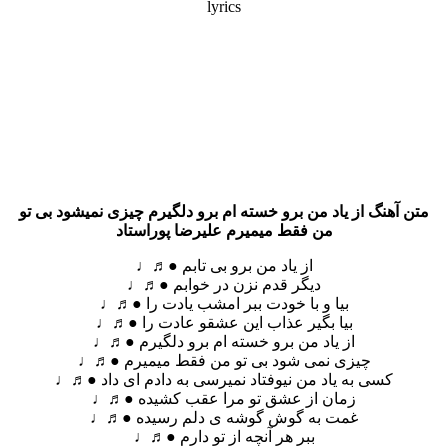
lyrics
متن آهنگ از یاد من برو خسته ام برو دلگیرم چیزی نمیشود بی تو
من فقط میمیرم علیرضا پوراستاد
از یاد من برو بی تابم ●♬♩
دیگر قدم نزن در خوابم ●♬♩
بیا و با خودت ببر امشب یادت را ●♬♩
بیا بگیر عذاب این عشقو عادت را ●♬♩
از یاد من برو خسته ام برو دلگیرم ●♬♩
چیزی نمی شود بی تو من فقط میمیرم ●♬♩
کسی به یاد من نیوفتاد نمیرسی به دادم ای داد ●♬♩
زمان از عشق تو مرا عقب کشیده ●♬♩
غمت به گوش گوشه ی دلم رسیده ●♬♩
ببر هر آنچه از تو دارم ●♬♩