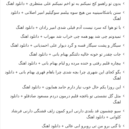
بدون تو راهمو کج نمیکنم به تو اخم نمیکنم علی منتظری + دانلود اهنگ
سنن باشکاسینییه من هیچ سوه بیلمم سوگیلیم امیر اصلانی + دانلود
اهنگ
با تو هوا که سرد نیست آدم قبلی شدی امیر رادان + دانلود اهنگ
نمیدونم چی شد یهو همه چی خراب شد مهراب + دانلود اهنگ
سیگار و پشت سیگار قسه و گرد دیوار علی احمدیانی + دانلود اهنگ
جات چقدر تو خونه خالیه دلتنگم بهنام بانی + دانلود اهنگ
بیچاره قلبم رفتی و خنده مرده رو لبام بهنام بانی + دانلود اهنگ
بگو کجای این شهری چرا بچه شدی چرا باهام قهری بهنام بانی + دانلود
اهنگ
این روزا یکم حال خوب نیاز دارم حامد همایون + دانلود اهنگ
مثل گل نشستی تو باغچه قلبم درمون دردم مسعود صادقلو + دانلود
اهنگ
سیو چشمون قد بلندی دارنی ابرو کمون زلف قشنگی دارنی فرشاد
کلوانی + دانلود اهنگ
تا گنی برو من تی روبرو ابی عالی + دانلود اهنگ