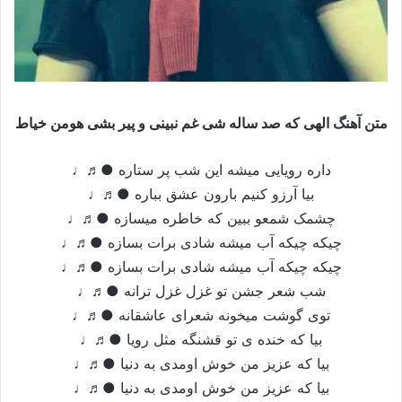
متن آهنگ الهی که صد ساله شی غم نبینی و پیر بشی هومن خیاط
داره رویایی میشه این شب پر ستاره ●♬♩
بیا آرزو کنیم بارون عشق بباره ●♬♩
چشمک شمعو ببین که خاطره میسازه ●♬♩
چیکه چیکه آب میشه شادی برات بسازه ●♬♩
چیکه چیکه آب میشه شادی برات بسازه ●♬♩
شب شعر جشن تو غزل غزل ترانه ●♬♩
توی گوشت میخونه شعرای عاشقانه ●♬♩
بیا که خنده ی تو قشنگه مثل رویا ●♬♩
بیا که عزیز من خوش اومدی به دنیا ●♬♩
بیا که عزیز من خوش اومدی به دنیا ●♬♩