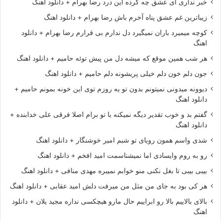
خبر نداری ای عشق چه کرده این درد رضا بهرام + دانلود اهنگ
زیباترین غم عشق پناه آخرم باش رضا بهرام + دانلود اهنگ
کوچه میمیرد باران نمیگیرد دل ندارم بی قرارم رضا بهرام + دانلود
اهنگ
هر شب همین موقع که میشه دل من پیش توئه حامیم + دانلود اهنگ
جون دلم خون دلم خیلی پریشونه دلم حامیم + دانلود اهنگ
دیوونه میدونی نمیتونم بدون تو یه روزم توی این خونه بمونم حامیم +
دانلود اهنگ
گفتم بد و خوب تقدیر دیگه نمیکنه با تو برام اصلا فرقی علی خدابنده +
دانلود اهنگ
شدی واسم همون رویای تو شبم امیر خوشنگار + دانلود اهنگ
رو به روم وایسادی اما نمیشناسمت امید افخم + دانلود اهنگ
بیبی بیبی تا بغل نکنی منو خوابم نمیبره مهدی منافی + دانلود اهنگ
هر کی بود به جای من مثل من میرفت دلش امید عقابی + دانلود اهنگ
بالای بالاییم بالا رو ابراییم حال مارو هیچکسی نداره مجید یلان + دانلود
اهنگ