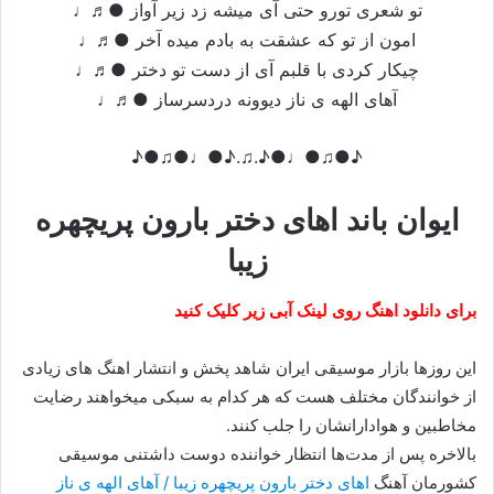
تو شعری تورو حتی آی میشه زد زیر آواز ●♬♩
امون از تو که عشقت به بادم میده آخر ●♬♩
چیکار کردی با قلبم آی از دست تو دختر ●♬♩
آهای الهه ی ناز دیوونه دردسرساز ●♬♩
♪●♫●♩●♪.♫.♪●♩●♫●♪
ایوان باند اهای دختر بارون پریچهره
زیبا
برای دانلود اهنگ روی لینک آبی زیر کلیک کنید
این روزها بازار موسیقی ایران شاهد پخش و انتشار اهنگ های زیادی
از خوانندگان مختلف هست که هر کدام به سبکی میخواهند رضایت
مخاطبین و هوادارانشان را جلب کنند.
بالاخره پس از مدت‌ها انتظار خواننده دوست داشتنی موسیقی
کشورمان آهنگ
اهای دختر بارون پریچهره زیبا / آهای الهه ی ناز