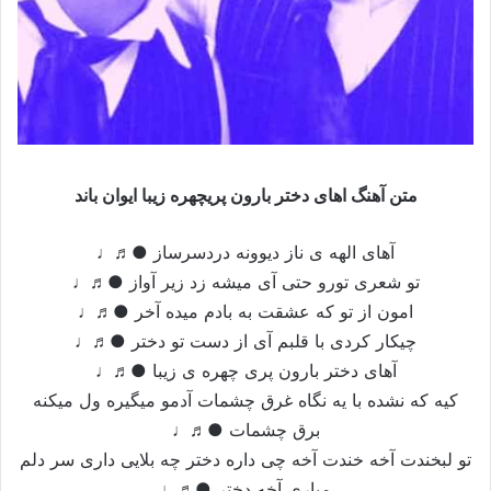
متن آهنگ اهای دختر بارون پریچهره زیبا ایوان باند
آهای الهه ی ناز دیوونه دردسرساز ●♬♩
تو شعری تورو حتی آی میشه زد زیر آواز ●♬♩
امون از تو که عشقت به بادم میده آخر ●♬♩
چیکار کردی با قلبم آی از دست تو دختر ●♬♩
آهای دختر بارون پری چهره ی زیبا ●♬♩
کیه که نشده با یه نگاه غرق چشمات آدمو میگیره ول میکنه
برق چشمات ●♬♩
تو لبخندت آخه خندت آخه چی داره دختر چه بلایی داری سر دلم
میاری آخه دختر ●♬♩