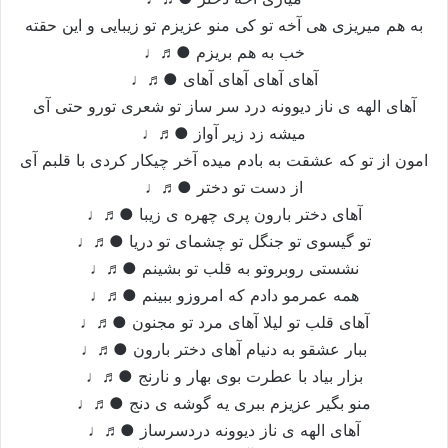
به هم میریزی هی آخه تو کی منو عزیزم تو زیبایی و این حقته
خب به هم بریزم ●♬♩
آهای آهای آهای آهای ●♬♩
آهای الهه ی ناز دیوونه درد سر ساز تو شعری تورو حتی آی
میشه زد زیر آواز ●♬♩
امون از تو که عشقت به بادم میده آخر چیکار کردی با قلبم آی
از دست تو دختر ●♬♩
آهای دختر بارون پری چهره ی زیبا ●♬♩
تو گیسوی تو جنگل تو چشمای تو دریا ●♬♩
نشستی روبروتو به قلب تو بشینم ●♬♩
همه عمرمو دادم که امروزو ببینم ●♬♩
آهای قلب تو لیلا آهای مرد تو مجنون ●♬♩
ببار عشقو به دنیام آهای دختر بارون ●♬♩
بزار بیاد با عطرت بوی بهار و نارنج ●♬♩
منو بگیر عزیزم ببری یه گوشه ی دنج ●♬♩
آهای الهه ی ناز دیوونه دردسرساز ●♬♩