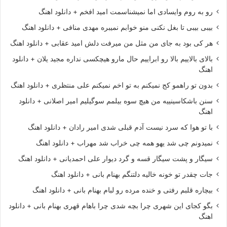
رو به روم وایسادی اما نمیشناسمت امید افخم + دانلود اهنگ
بیبی بیبی تا بغل نکنی منو خوابم نمیبره مهدی منافی + دانلود اهنگ
هر کی بود به جای من مثل من میرفت دلش امید عقابی + دانلود اهنگ
بالای بالاییم بالا رو ابراییم حال مارو هیچکسی نداره مجید یلان + دانلود
اهنگ
بدون تو راهمو کج نمیکنم به تو اخم نمیکنم علی منتظری + دانلود اهنگ
سنن باشکاسینییه من هیچ سوه بیلمم سوگیلیم امیر اصلانی + دانلود
اهنگ
با تو هوا که سرد نیست آدم قبلی شدی امیر رادان + دانلود اهنگ
نمیدونم چی شد یهو همه چی خراب شد مهراب + دانلود اهنگ
سیگار و پشت سیگار قسه و گرد دیوار علی احمدیانی + دانلود اهنگ
جات چقدر تو خونه خالیه دلتنگم بهنام بانی + دانلود اهنگ
بیچاره قلبم رفتی و خنده مرده رو لبام بهنام بانی + دانلود اهنگ
بگو کجای این شهری چرا بچه شدی چرا باهام قهری بهنام بانی + دانلود
اهنگ