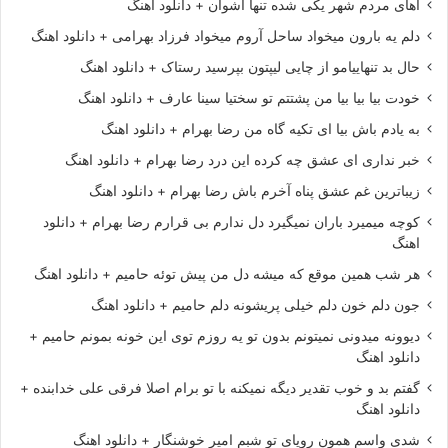
آهای مردم شهر یکی شده تنها اشوان + دانلود اهنگ
دلم یه بارون میخواد ساحل آروم میخواد فرزاد بهرامی + دانلود اهنگ
حال بد تنهاییامو از چایی لیپتون بپرسید رستاک + دانلود اهنگ
خودت بیا بیا بیا من پشتتم تو سختیا سینا عارف + دانلود اهنگ
به یادم باش بیا ای تکیه گاه من رضا بهرام + دانلود اهنگ
خبر نداری ای عشق چه کرده این درد رضا بهرام + دانلود اهنگ
زیباترین غم عشق پناه آخرم باش رضا بهرام + دانلود اهنگ
کوچه میمیرد باران نمیگیرد دل ندارم بی قرارم رضا بهرام + دانلود
اهنگ
هر شب همین موقع که میشه دل من پیش توئه حامیم + دانلود اهنگ
جون دلم خون دلم خیلی پریشونه دلم حامیم + دانلود اهنگ
دیوونه میدونی نمیتونم بدون تو یه روزم توی این خونه بمونم حامیم +
دانلود اهنگ
گفتم بد و خوب تقدیر دیگه نمیکنه با تو برام اصلا فرقی علی خدابنده +
دانلود اهنگ
شدی واسم همون رویای تو شبم امیر خوشنگار + دانلود اهنگ