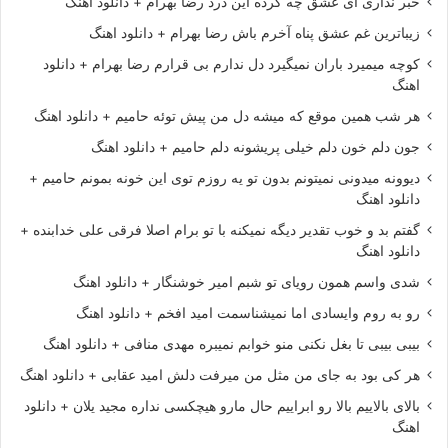
خبر نداری ای عشق چه کرده این درد رضا بهرام + دانلود اهنگ
زیباترین غم عشق پناه آخرم باش رضا بهرام + دانلود اهنگ
کوچه میمیرد باران نمیگیرد دل ندارم بی قرارم رضا بهرام + دانلود
اهنگ
هر شب همین موقع که میشه دل من پیش توئه حامیم + دانلود اهنگ
جون دلم خون دلم خیلی پریشونه دلم حامیم + دانلود اهنگ
دیوونه میدونی نمیتونم بدون تو یه روزم توی این خونه بمونم حامیم +
دانلود اهنگ
گفتم بد و خوب تقدیر دیگه نمیکنه با تو برام اصلا فرقی علی خدابنده +
دانلود اهنگ
شدی واسم همون رویای تو شبم امیر خوشنگار + دانلود اهنگ
رو به روم وایسادی اما نمیشناسمت امید افخم + دانلود اهنگ
بیبی بیبی تا بغل نکنی منو خوابم نمیبره مهدی منافی + دانلود اهنگ
هر کی بود به جای من مثل من میرفت دلش امید عقابی + دانلود اهنگ
بالای بالاییم بالا رو ابراییم حال مارو هیچکسی نداره مجید یلان + دانلود
اهنگ