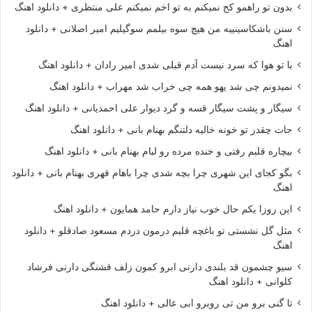
بدون تو راهمو کج نمیکنم به تو اخم نمیکنم علی منتظری + دانلود اهنگ
سنن باشکاسینییه من هیچ سوه بیلمم سوگیلیم امیر اصلانی + دانلود
اهنگ
با تو هوا که سرد نیست آدم قبلی شدی امیر رادان + دانلود اهنگ
نمیدونم چی شد یهو همه چی خراب شد مهراب + دانلود اهنگ
سیگار و پشت سیگار قسه و گرد دیوار علی احمدیانی + دانلود اهنگ
جات چقدر تو خونه خالیه دلتنگم بهنام بانی + دانلود اهنگ
بیچاره قلبم رفتی و خنده مرده رو لبام بهنام بانی + دانلود اهنگ
بگو کجای این شهری چرا بچه شدی چرا باهام قهری بهنام بانی + دانلود
اهنگ
این روزا یکم حال خوب نیاز دارم حامد همایون + دانلود اهنگ
مثل گل نشستی تو باغچه قلبم درمون دردم مسعود صادقلو + دانلود
اهنگ
سیو چشمون قد بلندی دارنی ابرو کمون زلف قشنگی دارنی فرشاد
کلوانی + دانلود اهنگ
تا گنی برو من تی روبرو ابی عالی + دانلود اهنگ