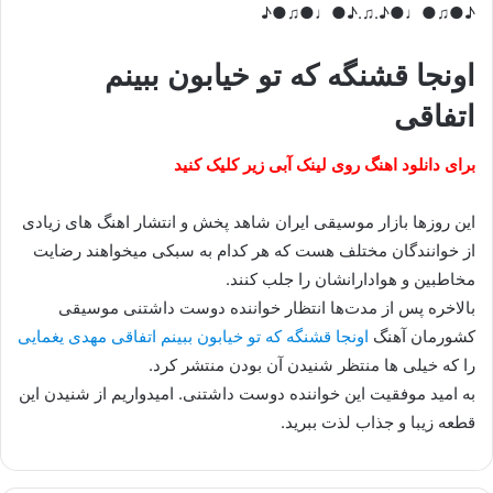
♪●♫●♩●♪.♫.♪●♩●♫●♪
اونجا قشنگه که تو خیابون ببینم
اتفاقی
برای دانلود اهنگ روی لینک آبی زیر کلیک کنید
این روزها بازار موسیقی ایران شاهد پخش و انتشار اهنگ های زیادی
از خوانندگان مختلف هست که هر کدام به سبکی میخواهند رضایت
مخاطبین و هوادارانشان را جلب کنند.
بالاخره پس از مدت‌ها انتظار خواننده دوست داشتنی موسیقی
کشورمان آهنگ
اونجا قشنگه که تو خیابون ببینم اتفاقی مهدی یغمایی
را که خیلی ها منتظر شنیدن آن بودن منتشر کرد.
به امید موفقیت این خواننده دوست داشتنی. امیدواریم از شنیدن این
قطعه زیبا و جذاب لذت ببرید.