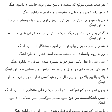
هر شب همین موقع که میشه دل من پیش توئه حامیم + دانلود اهنگ
جون دلم خون دلم خیلی پریشونه دلم حامیم + دانلود اهنگ
دیوونه میدونی نمیتونم بدون تو یه روزم توی این خونه بمونم حامیم +
دانلود اهنگ
گفتم بد و خوب تقدیر دیگه نمیکنه با تو برام اصلا فرقی علی خدابنده +
دانلود اهنگ
شدی واسم همون رویای تو شبم امیر خوشنگار + دانلود اهنگ
رو به روم وایسادی اما نمیشناسمت امید افخم + دانلود اهنگ
بیبی بیبی تا بغل نکنی منو خوابم نمیبره مهدی منافی + دانلود اهنگ
هر کی بود به جای من مثل من میرفت دلش امید عقابی + دانلود اهنگ
بالای بالاییم بالا رو ابراییم حال مارو هیچکسی نداره مجید یلان + دانلود
اهنگ
بدون تو راهمو کج نمیکنم به تو اخم نمیکنم علی منتظری + دانلود اهنگ
سنن باشکاسینییه من هیچ سوه بیلمم سوگیلیم امیر اصلانی + دانلود
اهنگ
با تو هوا که سرد نیست آدم قبلی شدی امیر رادان + دانلود اهنگ