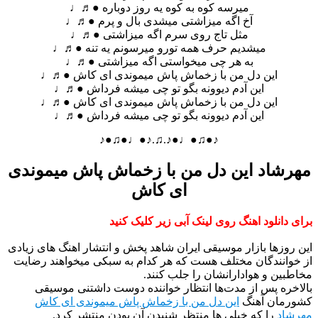
میرسه کوه به کوه یه روز دوباره ●♬♩
آخ اگه میزاشتی میشدی بال و پرم ●♬♩
مثل تاج روی سرم اگه میزاشتی ●♬♩
میشدیم حرف همه تورو میرسونم یه تنه ●♬♩
به هر چی میخواستی اگه میزاشتی ●♬♩
این دل من با زخماش پاش میموندی ای کاش ●♬♩
این آدم دیوونه بگو تو چی میشه فرداش ●♬♩
این دل من با زخماش پاش میموندی ای کاش ●♬♩
این آدم دیوونه بگو تو چی میشه فرداش ●♬♩
♪●♫●♩●♪.♫.♪●♩●♫●♪
مهرشاد این دل من با زخماش پاش میموندی
ای کاش
برای دانلود اهنگ روی لینک آبی زیر کلیک کنید
این روزها بازار موسیقی ایران شاهد پخش و انتشار اهنگ های زیادی
از خوانندگان مختلف هست که هر کدام به سبکی میخواهند رضایت
مخاطبین و هوادارانشان را جلب کنند.
بالاخره پس از مدت‌ها انتظار خواننده دوست داشتنی موسیقی
کشورمان آهنگ
این دل من با زخماش پاش میموندی ای کاش
مهرشاد
را که خیلی ها منتظر شنیدن آن بودن منتشر کرد.