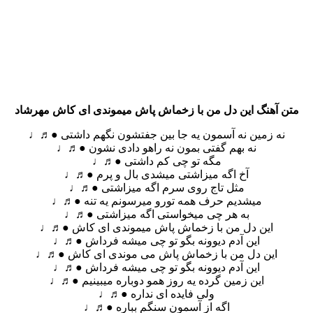
متن آهنگ این دل من با زخماش پاش میموندی ای کاش مهرشاد
نه زمین نه آسمون یه جا بین جفتشون نگهم داشتی ●♬♩
نه بهم گفتی بمون نه راهو دادی نشون ●♬♩
مگه تو چی کم داشتی ●♬♩
آخ اگه میزاشتی میشدی بال و پرم ●♬♩
مثل تاج روی سرم اگه میزاشتی ●♬♩
میشدیم حرف همه تورو میرسونم یه تنه ●♬♩
به هر چی میخواستی اگه میزاشتی ●♬♩
این دل من با زخماش پاش میموندی ای کاش ●♬♩
این آدم دیوونه بگو تو چی میشه فرداش ●♬♩
این دل من با زخماش پاش می موندی ای کاش ●♬♩
این آدم دیوونه بگو تو چی میشه فرداش ●♬♩
این زمین گرده یه روز همو دوباره میبینیم ●♬♩
ولی فایده ای نداره ●♬♩
اگه از آسمون سنگم بباره ●♬♩