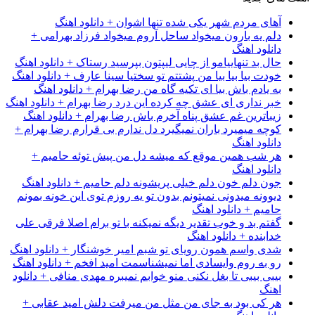
آهای مردم شهر یکی شده تنها اشوان + دانلود اهنگ
دلم یه بارون میخواد ساحل آروم میخواد فرزاد بهرامی +
دانلود اهنگ
حال بد تنهاییامو از چایی لیپتون بپرسید رستاک + دانلود اهنگ
خودت بیا بیا بیا من پشتتم تو سختیا سینا عارف + دانلود اهنگ
به یادم باش بیا ای تکیه گاه من رضا بهرام + دانلود اهنگ
خبر نداری ای عشق چه کرده این درد رضا بهرام + دانلود اهنگ
زیباترین غم عشق پناه آخرم باش رضا بهرام + دانلود اهنگ
کوچه میمیرد باران نمیگیرد دل ندارم بی قرارم رضا بهرام +
دانلود اهنگ
هر شب همین موقع که میشه دل من پیش توئه حامیم +
دانلود اهنگ
جون دلم خون دلم خیلی پریشونه دلم حامیم + دانلود اهنگ
دیوونه میدونی نمیتونم بدون تو یه روزم توی این خونه بمونم
حامیم + دانلود اهنگ
گفتم بد و خوب تقدیر دیگه نمیکنه با تو برام اصلا فرقی علی
خدابنده + دانلود اهنگ
شدی واسم همون رویای تو شبم امیر خوشنگار + دانلود اهنگ
رو به روم وایسادی اما نمیشناسمت امید افخم + دانلود اهنگ
بیبی بیبی تا بغل نکنی منو خوابم نمیبره مهدی منافی + دانلود
اهنگ
هر کی بود به جای من مثل من میرفت دلش امید عقابی +