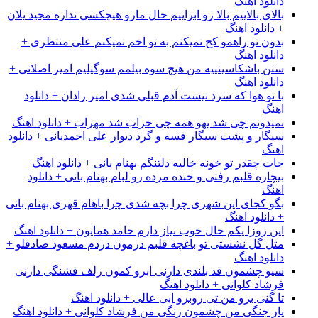
دانلود اهنگ
بالای بالاییم بالا رو ابراییم حال مارو هیچکسی نداره مجید یلان
+ دانلود اهنگ
بدون تو راهمو کج نمیکنم به تو اخم نمیکنم علی منتظری +
دانلود اهنگ
سنن باشکاسینییه من هیچ سوه بیلمم سوگیلیم امیر اصلانی +
دانلود اهنگ
با تو هوا که سرد نیست آدم قبلی شدی امیر رادان + دانلود
اهنگ
نمیدونم چی شد یهو همه چی خراب شد مهراب + دانلود اهنگ
سیگار و پشت سیگار قسه و گرد دیوار علی احمدیانی + دانلود
اهنگ
جات چقدر تو خونه خالیه دلتنگم بهنام بانی + دانلود اهنگ
بیچاره قلبم رفتی و خنده مرده رو لبام بهنام بانی + دانلود
اهنگ
بگو کجای این شهری چرا بچه شدی چرا باهام قهری بهنام بانی
+ دانلود اهنگ
این روزا یکم حال خوب نیاز دارم حامد همایون + دانلود اهنگ
مثل گل نشستی تو باغچه قلبم درمون دردم مسعود صادقلو +
دانلود اهنگ
سیو چشمون قد بلندی دارنی ابرو کمون زلف قشنگی دارنی
فرشاد کلوانی + دانلود اهنگ
تا گنی برو من تی روبرو ابی عالی + دانلود اهنگ
یار جنگی من چشمون رنگی من فرشاد کلوانی + دانلود اهنگ