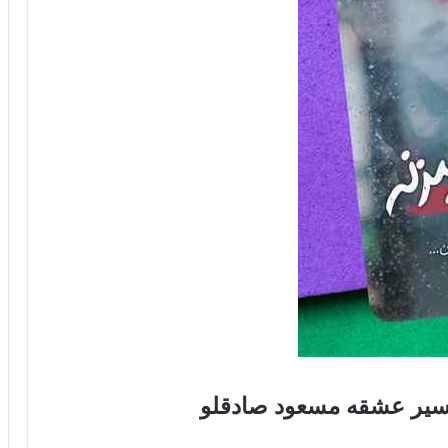
م اسیر عشقه مسعود صادقلو