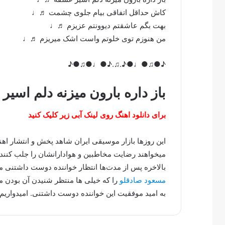
کاش حداقل اتفاقی بیام جلوی چشمت ♬♩
بهت بگم عاشقتم دیوونتم عزیزم ♬♩
من هنوزم توی خلوتم واست اشک میریزم ♬♩
♪●♫●♩●♪.♫.♪●♩●♫●♪
باز داره بارون میزنه دلم اسیر
برای دانلود اهنگ روی لینک آبی زیر کلیک کنید
این روزها بازار موسیقی ایران شاهد پخش و انتشار ا
میخواهند رضایت مخاطبین و هوادارانشان را جلب کنند.
بالاخره پس از مدت‌ها انتظار خواننده دوست داشتنی
مسعود صادقلو
را که خیلی ها منتظر شنیدن آن بودن م
به امید موفقیت این خواننده دوست داشتنی. امیدواریم 