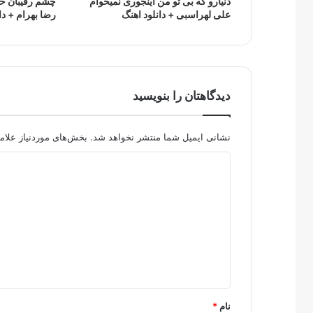
دنیارو که بی تو من اینجوری نمیخوام
چشم رقیبان خو
علی لهراسبی + دانلود اهنگ
رضا بهرام + دا
دیدگاهتان را بنویسید
نشانی ایمیل شما منتشر نخواهد شد.
بخش‌های موردنیاز علام
د
ی
د
گ
ا
ه
*
نام
*