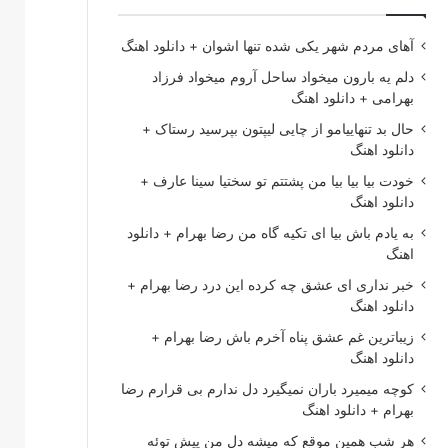
آهای مردم شهر یکی شده تنها اشوان + دانلود اهنگ
دلم یه بارون میخواد ساحل آروم میخواد فرزاد
بهرامی + دانلود اهنگ
حال بد تنهاییامو از چایی لیپتون بپرسید رستاک +
دانلود اهنگ
خودت بیا بیا بیا من پشتتم تو سختیا سینا عارف +
دانلود اهنگ
به یادم باش بیا ای تکیه گاه من رضا بهرام + دانلود
اهنگ
خبر نداری ای عشق چه کرده این درد رضا بهرام +
دانلود اهنگ
زیباترین غم عشق پناه آخرم باش رضا بهرام +
دانلود اهنگ
کوچه میمیرد باران نمیگیرد دل ندارم بی قرارم رضا
بهرام + دانلود اهنگ
هر شب همین موقع که میشه دل من پیش توئه