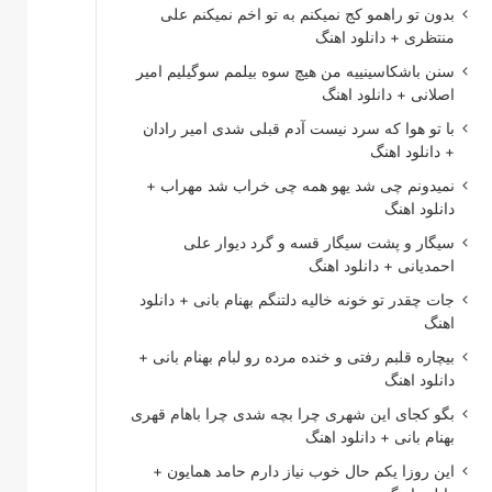
بدون تو راهمو کج نمیکنم به تو اخم نمیکنم علی
منتظری + دانلود اهنگ
سنن باشکاسینییه من هیچ سوه بیلمم سوگیلیم امیر
اصلانی + دانلود اهنگ
با تو هوا که سرد نیست آدم قبلی شدی امیر رادان
+ دانلود اهنگ
نمیدونم چی شد یهو همه چی خراب شد مهراب +
دانلود اهنگ
سیگار و پشت سیگار قسه و گرد دیوار علی
احمدیانی + دانلود اهنگ
جات چقدر تو خونه خالیه دلتنگم بهنام بانی + دانلود
اهنگ
بیچاره قلبم رفتی و خنده مرده رو لبام بهنام بانی +
دانلود اهنگ
بگو کجای این شهری چرا بچه شدی چرا باهام قهری
بهنام بانی + دانلود اهنگ
این روزا یکم حال خوب نیاز دارم حامد همایون +