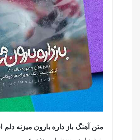
متن آهنگ باز داره بارون میزنه دل
باز داره بارون میزنه دلم اسیر عشقه ♬♩