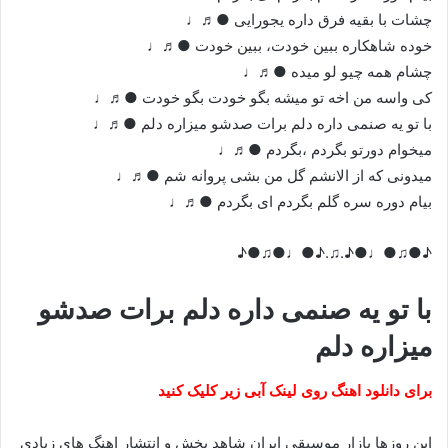
چشات با بقیه فرق داره یجورایی ●♬♩
خوده شاهکاره ببین خودت، ببین خودت ●♬♩
چشام همه چیو لو میده ●♬♩
کی واسه من اخه تو میشه بگو خودت بگو خودت ●♬♩
با تو یه صنمی داره دلم برات صدشو میزاره دلم ●♬♩
میخوام دورتو بگردم ،بگردم ●♬♩
میدونی که از الانشم گل من بشی پروانه شم ●♬♩
بیام دوره سره گلم بگردم ای بگردم ●♬♩
♪●♫●♩●♪.♫.♪●♩●♫●♪
با تو یه صنمی داره دلم برات صدشو
میزاره دلم
برای دانلود اهنگ روی لینک آبی زیر کلیک کنید
این روزها بازار موسیقی ایران شاهد پخش و انتشار اهنگ های زیادی