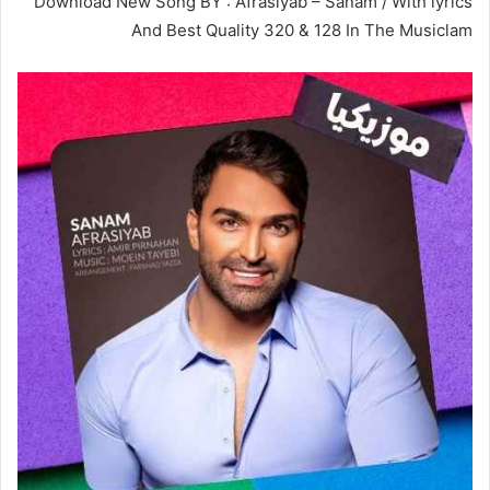
Download New Song BY : Afrasiyab – Sanam / With lyrics
And Best Quality 320 & 128 In The Musiclam