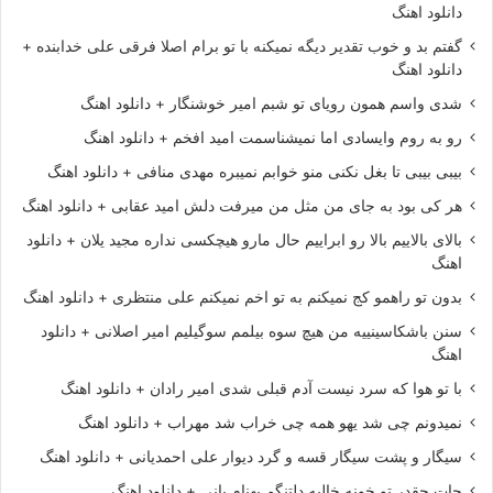
دانلود اهنگ
گفتم بد و خوب تقدیر دیگه نمیکنه با تو برام اصلا فرقی علی خدابنده +
دانلود اهنگ
شدی واسم همون رویای تو شبم امیر خوشنگار + دانلود اهنگ
رو به روم وایسادی اما نمیشناسمت امید افخم + دانلود اهنگ
بیبی بیبی تا بغل نکنی منو خوابم نمیبره مهدی منافی + دانلود اهنگ
هر کی بود به جای من مثل من میرفت دلش امید عقابی + دانلود اهنگ
بالای بالاییم بالا رو ابراییم حال مارو هیچکسی نداره مجید یلان + دانلود
اهنگ
بدون تو راهمو کج نمیکنم به تو اخم نمیکنم علی منتظری + دانلود اهنگ
سنن باشکاسینییه من هیچ سوه بیلمم سوگیلیم امیر اصلانی + دانلود
اهنگ
با تو هوا که سرد نیست آدم قبلی شدی امیر رادان + دانلود اهنگ
نمیدونم چی شد یهو همه چی خراب شد مهراب + دانلود اهنگ
سیگار و پشت سیگار قسه و گرد دیوار علی احمدیانی + دانلود اهنگ
جات چقدر تو خونه خالیه دلتنگم بهنام بانی + دانلود اهنگ