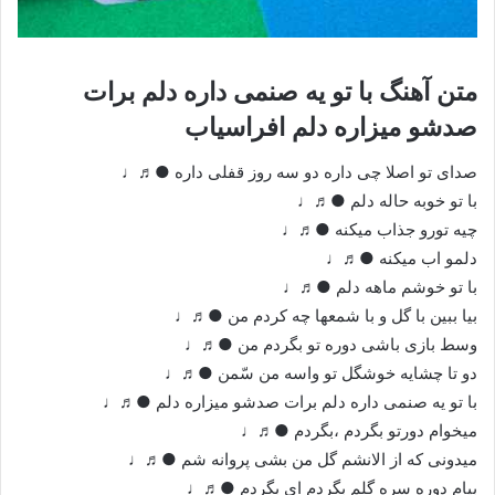
متن آهنگ با تو یه صنمی داره دلم برات
صدشو میزاره دلم افراسیاب
صدای تو اصلا چی داره دو سه روز قفلی داره ●♬♩
با تو خوبه حاله دلم ●♬♩
چیه تورو جذاب میکنه ●♬♩
دلمو اب میکنه ●♬♩
با تو خوشم ماهه دلم ●♬♩
بیا ببین با گل و با شمعها چه کردم من ●♬♩
وسط بازی باشی دوره تو بگردم من ●♬♩
دو تا چشایه خوشگل تو واسه من سّمن ●♬♩
با تو یه صنمی داره دلم برات صدشو میزاره دلم ●♬♩
میخوام دورتو بگردم ،بگردم ●♬♩
میدونی که از الانشم گل من بشی پروانه شم ●♬♩
بیام دوره سره گلم بگردم ای بگردم ●♬♩