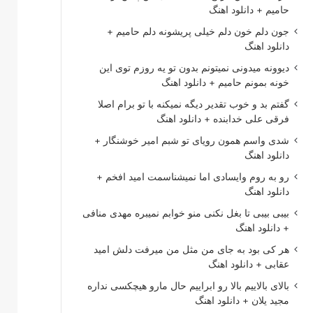
حامیم + دانلود اهنگ
جون دلم خون دلم خیلی پریشونه دلم حامیم +
دانلود اهنگ
دیوونه میدونی نمیتونم بدون تو یه روزم توی این
خونه بمونم حامیم + دانلود اهنگ
گفتم بد و خوب تقدیر دیگه نمیکنه با تو برام اصلا
فرقی علی خدابنده + دانلود اهنگ
شدی واسم همون رویای تو شبم امیر خوشنگار +
دانلود اهنگ
رو به روم وایسادی اما نمیشناسمت امید افخم +
دانلود اهنگ
بیبی بیبی تا بغل نکنی منو خوابم نمیبره مهدی منافی
+ دانلود اهنگ
هر کی بود به جای من مثل من میرفت دلش امید
عقابی + دانلود اهنگ
بالای بالاییم بالا رو ابراییم حال مارو هیچکسی نداره
مجید یلان + دانلود اهنگ