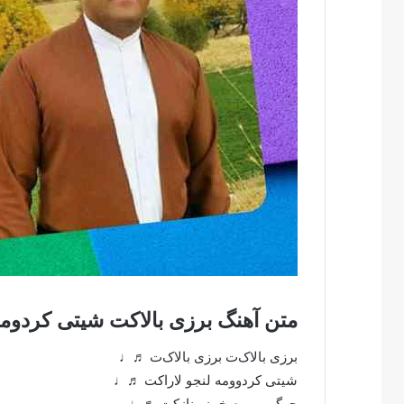
متن آهنگ برزی بالاکت شیتی کردومه 
برزی بالاک‌ت برزی بالاک‌ت ♬♩
شیتی کردوومه لنجو لاراکت ♬♩
جرگی بریوم خمز‌و نازکت ♬♩