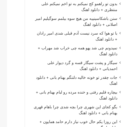
بدون تو راهمو کج نمیکنم به تو اخم نمیکنم علی
منتظری + دانلود اهنگ
سنن باشکاسینییه من هیچ سوه بیلمم سوگیلیم امیر
اصلانی + دانلود اهنگ
با تو هوا که سرد نیست آدم قبلی شدی امیر رادان
+ دانلود اهنگ
نمیدونم چی شد یهو همه چی خراب شد مهراب +
دانلود اهنگ
سیگار و پشت سیگار قسه و گرد دیوار علی
احمدیانی + دانلود اهنگ
جات چقدر تو خونه خالیه دلتنگم بهنام بانی + دانلود
اهنگ
بیچاره قلبم رفتی و خنده مرده رو لبام بهنام بانی +
دانلود اهنگ
بگو کجای این شهری چرا بچه شدی چرا باهام قهری
بهنام بانی + دانلود اهنگ
این روزا یکم حال خوب نیاز دارم حامد همایون +