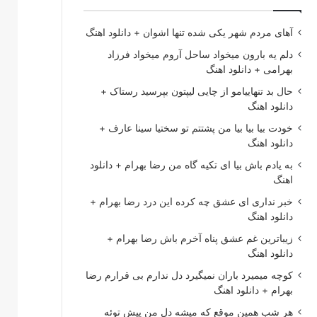
آهای مردم شهر یکی شده تنها اشوان + دانلود اهنگ
دلم یه بارون میخواد ساحل آروم میخواد فرزاد
بهرامی + دانلود اهنگ
حال بد تنهاییامو از چایی لیپتون بپرسید رستاک +
دانلود اهنگ
خودت بیا بیا بیا من پشتتم تو سختیا سینا عارف +
دانلود اهنگ
به یادم باش بیا ای تکیه گاه من رضا بهرام + دانلود
اهنگ
خبر نداری ای عشق چه کرده این درد رضا بهرام +
دانلود اهنگ
زیباترین غم عشق پناه آخرم باش رضا بهرام +
دانلود اهنگ
کوچه میمیرد باران نمیگیرد دل ندارم بی قرارم رضا
بهرام + دانلود اهنگ
هر شب همین موقع که میشه دل من پیش توئه