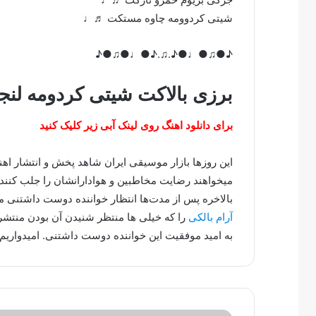
شیتی کردوومه چاوه مستکت ♬♩
♪●♫●♩●♪.♫.♪●♩●♫●♪
برزی بالاکت شیتی کردومه لنج
برای دانلود اهنگ روی لینک آبی زیر کلیک کنید
این روزها بازار موسیقی ایران شاهد پخش و انتشار ا
میخواهند رضایت مخاطبین و هوادارانشان را جلب کنند.
بالاخره پس از مدت‌ها انتظار خواننده دوست داشتنی
آرام بالکی
را که خیلی ها منتظر شنیدن آن بودن منتشر 
به امید موفقیت این خواننده دوست داشتنی. امیدواریم 