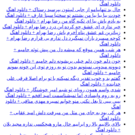
دانلود اهنگ
حال بد تنهاییامو از چایی لیپتون بپرسید رستاک + دانلود اهنگ
خودت بیا بیا بیا من پشتتم تو سختیا سینا عارف + دانلود اهنگ
به یادم باش بیا ای تکیه گاه من رضا بهرام + دانلود اهنگ
خبر نداری ای عشق چه کرده این درد رضا بهرام + دانلود اهنگ
زیباترین غم عشق پناه آخرم باش رضا بهرام + دانلود اهنگ
کوچه میمیرد باران نمیگیرد دل ندارم بی قرارم رضا بهرام +
دانلود اهنگ
هر شب همین موقع که میشه دل من پیش توئه حامیم +
دانلود اهنگ
جون دلم خون دلم خیلی پریشونه دلم حامیم + دانلود اهنگ
دیوونه میدونی نمیتونم بدون تو یه روزم توی این خونه بمونم
حامیم + دانلود اهنگ
گفتم بد و خوب تقدیر دیگه نمیکنه با تو برام اصلا فرقی علی
خدابنده + دانلود اهنگ
شدی واسم همون رویای تو شبم امیر خوشنگار + دانلود اهنگ
رو به روم وایسادی اما نمیشناسمت امید افخم + دانلود اهنگ
بیبی بیبی تا بغل نکنی منو خوابم نمیبره مهدی منافی + دانلود
اهنگ
هر کی بود به جای من مثل من میرفت دلش امید عقابی +
دانلود اهنگ
بالای بالاییم بالا رو ابراییم حال مارو هیچکسی نداره مجید یلان
+ دانلود اهنگ