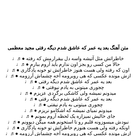
متن آهنگ بعد یه عمر که عاشق شدم دیگه رفتی مجید معظمی
خاطراتش مثل آتیشه واسه دل بیقرارمش که رفته ●♬♩
حالا من کسی رو بجز اون ندارم باید آروم ببارم ●♬♩
اون که رفته ولی هست هنوز خاطراتش تو خونه یادگاری ●♬♩
ازش مونده عکسی که هی روبرومه آخه چشماش آرزومه ●♬♩
بعد یه عمر که عاشق شدم دیگه رفتی ●♬♩
چجوری میتونی به یادم نیوفتی ●♬♩
میدونم نمیشه ولی کاشکی برگردی عزیزم ●♬♩
بعد یه عمر که عاشق شدم دیگه رفتی ●♬♩
چجوری میتونی به یادم نیفتی ●♬♩
میدونم نمیای نمیشه که اشکامو نریزم ●♬♩
جای خالیش نمیزاره یک لحظه آروم بمونم ●♬♩
نبودش میسوزونه قلبم رو تا استخونم همه میگن دیوونم ●♬♩
اونکه رفته ولی هست هنوزم خاطراتش تو خونه یادگاری ●♬♩
ازش مونده عکسی که هی روبرومه آخه چشماش آرزومه ●♬♩