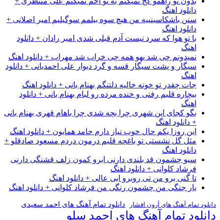
بدون تو راهمو کج نمیکنم به تو اخم نمیکنم علی منتظری +
دانلود اهنگ
سنن باشکاسینییه من هیچ سوه بیلمم سوگیلیم امیر اصلانی +
دانلود اهنگ
با تو هوا که سرد نیست آدم قبلی شدی امیر رادان + دانلود
اهنگ
نمیدونم چی شد یهو همه چی خراب شد مهراب + دانلود اهنگ
سیگار و پشت سیگار قسه و گرد دیوار علی احمدیانی + دانلود
اهنگ
جات چقدر تو خونه خالیه دلتنگم بهنام بانی + دانلود اهنگ
بیچاره قلبم رفتی و خنده مرده رو لبام بهنام بانی + دانلود
اهنگ
بگو کجای این شهری چرا بچه شدی چرا باهام قهری بهنام بانی
+ دانلود اهنگ
این روزا یکم حال خوب نیاز دارم حامد همایون + دانلود اهنگ
مثل گل نشستی تو باغچه قلبم درمون دردم مسعود صادقلو +
دانلود اهنگ
سیو چشمون قد بلندی دارنی ابرو کمون زلف قشنگی دارنی
فرشاد کلوانی + دانلود اهنگ
تا گنی برو من تی روبرو ابی عالی + دانلود اهنگ
یار جنگی من چشمون رنگی من فرشاد کلوانی + دانلود اهنگ
دانلود تمام آهنگ های احمد سعیدی
دانلود تمام آهنگ های آرون افشار
دانلود تمام آهنگ های احمد سلو