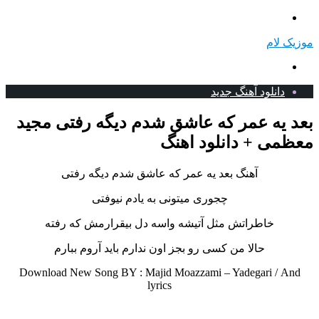
منو
موزیک لام
جستجو
برای
دانلود آهنگ جدید
بعد یه عمر که عاشق شدم دیگه رفتی مجید
معظمی + دانلود اهنگ
آهنگ بعد یه عمر که عاشق شدم دیگه رفتی
چجوری میتونی به یادم نیوفتی
خاطراتش مثل آتیشه واسه دل بیقرارمش که رفته
حالا من کسی رو بجز اون ندارم باید آروم ببارم
Download New Song BY : Majid Moazzami – Yadegari /
And
lyrics