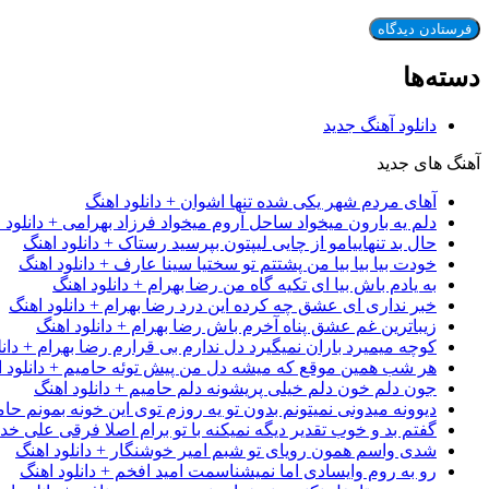
دسته‌ها
دانلود آهنگ جدید
آهنگ های جدید
آهای مردم شهر یکی شده تنها اشوان + دانلود اهنگ
دلم یه بارون میخواد ساحل آروم میخواد فرزاد بهرامی + دانلود 
حال بد تنهاییامو از چایی لیپتون بپرسید رستاک + دانلود اهنگ
خودت بیا بیا بیا من پشتتم تو سختیا سینا عارف + دانلود اهنگ
به یادم باش بیا ای تکیه گاه من رضا بهرام + دانلود اهنگ
خبر نداری ای عشق چه کرده این درد رضا بهرام + دانلود اهنگ
زیباترین غم عشق پناه آخرم باش رضا بهرام + دانلود اهنگ
کوچه میمیرد باران نمیگیرد دل ندارم بی قرارم رضا بهرام + دانل
هر شب همین موقع که میشه دل من پیش توئه حامیم + دانلود ا
جون دلم خون دلم خیلی پریشونه دلم حامیم + دانلود اهنگ
دیوونه میدونی نمیتونم بدون تو یه روزم توی این خونه بمونم حام
گفتم بد و خوب تقدیر دیگه نمیکنه با تو برام اصلا فرقی علی خداب
شدی واسم همون رویای تو شبم امیر خوشنگار + دانلود اهنگ
رو به روم وایسادی اما نمیشناسمت امید افخم + دانلود اهنگ