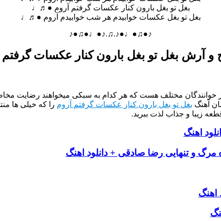
بغل تو بغل بارون کنار عکسات گرفتم آروم ●♬♩
بغل تو بغل عکسات خوابیدم هر شب خوابیدم آروم ●♬♩
♪●♫●♩●♪.♫.♪●♩●♫●♪
و آرش بغل تو بغل بارون کنار عکسات گرفتم 
از خوانندگان مختلف هست که هر کدام به سبکی میخواهند رضایت مخاطب
ان آهنگ
بغل تو بغل بارون کنار عکسات گرفتم آروم
را که خیلی ها منت
طعه زیبا و جذاب لذت ببرید.
لود اهنگ
 مرگ و تنهایی رضا صادقی + دانلود اهنگ
 اهنگ
نگ