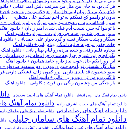
بیبی بیبی تا بغل نکنی منو خوابم نمیبره مهدی منافی + دانلود اه
هر کی بود به جای من مثل من میرفت دلش امید عقابی + دانلود
بالای بالاییم بالا رو ابراییم حال مارو هیچکسی نداره مجید یلان +
بدون تو راهمو کج نمیکنم به تو اخم نمیکنم علی منتظری + دانلو
سنن باشکاسینییه من هیچ سوه بیلمم سوگیلیم امیر اصلانی + دان
با تو هوا که سرد نیست آدم قبلی شدی امیر رادان + دانلود اهنگ
نمیدونم چی شد یهو همه چی خراب شد مهراب + دانلود اهنگ
سیگار و پشت سیگار قسه و گرد دیوار علی احمدیانی + دانلود ا
جات چقدر تو خونه خالیه دلتنگم بهنام بانی + دانلود اهنگ
بیچاره قلبم رفتی و خنده مرده رو لبام بهنام بانی + دانلود اهنگ
بگو کجای این شهری چرا بچه شدی چرا باهام قهری بهنام بانی + 
این روزا یکم حال خوب نیاز دارم حامد همایون + دانلود اهنگ
مثل گل نشستی تو باغچه قلبم درمون دردم مسعود صادقلو + دان
سیو چشمون قد بلندی دارنی ابرو کمون زلف قشنگی دارنی فرشاد
تا گنی برو من تی روبرو ابی عالی + دانلود اهنگ
یار جنگی من چشمون رنگی من فرشاد کلوانی + دانلود اهنگ
دانل
دانلود تمام آهنگ های احمد سعیدی
دانلود تمام آهنگ های آرون افشار
دانلود تمام آهنگ ها
دانلود تمام آهنگ های حجت اشرف زاده
دانلود تمام آهنگ های رضا صادقی
دانلود تمام آهنگ های رضا ملک زاده
دانلود تمام آهنگ های سامان جلیلی
دانل
دانلود تمام آهنگ های علی عبدالمالکی
د
دانلود تمام آهنگ های علی لهراسبی