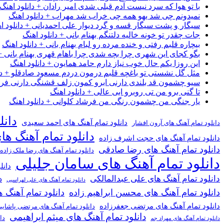
با تو هوا که سرد نیست آدم قبلی شدی امیر رادان + دانلود اهنگ
نمیدونم چی شد یهو همه چی خراب شد مهراب + دانلود اهنگ
سیگار و پشت سیگار قسه و گرد دیوار علی احمدیانی + دانلود ا
جات چقدر تو خونه خالیه دلتنگم بهنام بانی + دانلود اهنگ
بیچاره قلبم رفتی و خنده مرده رو لبام بهنام بانی + دانلود اهنگ
بگو کجای این شهری چرا بچه شدی چرا باهام قهری بهنام بانی + 
این روزا یکم حال خوب نیاز دارم حامد همایون + دانلود اهنگ
مثل گل نشستی تو باغچه قلبم درمون دردم مسعود صادقلو + دان
سیو چشمون قد بلندی دارنی ابرو کمون زلف قشنگی دارنی فرشاد
تا گنی برو من تی روبرو ابی عالی + دانلود اهنگ
یار جنگی من چشمون رنگی من فرشاد کلوانی + دانلود اهنگ
دانل
دانلود تمام آهنگ های احمد سعیدی
دانلود تمام آهنگ های آرون افشار
دانلود تمام آهنگ ها
دانلود تمام آهنگ های حجت اشرف زاده
دانلود تمام آهنگ های رضا صادقی
دانلود تمام آهنگ های رضا ملک زاده
دانلود تمام آهنگ های سامان جلیلی
دانل
دانلود تمام آهنگ های علی عبدالمالکی
د
دانلود تمام آهنگ های علی لهراسبی
دانلود تمام آهنگ های محسن ابراهیم زاده
دانلود تمام آهن
دانلود تمام آهنگ های مرتضی جعفرزاده
دانلود تمام آهنگ های مرتضی پاشای
دانلود تمام آهنگ های میثم ابراهیمی
دا
دانلود تمام آهنگ های مهراد جم