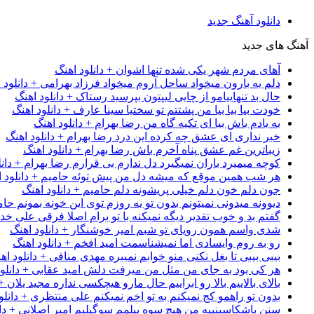
دانلود آهنگ جدید
آهنگ های جدید
آهای مردم شهر یکی شده تنها اشوان + دانلود اهنگ
دلم یه بارون میخواد ساحل آروم میخواد فرزاد بهرامی + دانلود 
حال بد تنهاییامو از چایی لیپتون بپرسید رستاک + دانلود اهنگ
خودت بیا بیا بیا من پشتتم تو سختیا سینا عارف + دانلود اهنگ
به یادم باش بیا ای تکیه گاه من رضا بهرام + دانلود اهنگ
خبر نداری ای عشق چه کرده این درد رضا بهرام + دانلود اهنگ
زیباترین غم عشق پناه آخرم باش رضا بهرام + دانلود اهنگ
کوچه میمیرد باران نمیگیرد دل ندارم بی قرارم رضا بهرام + دانل
هر شب همین موقع که میشه دل من پیش توئه حامیم + دانلود ا
جون دلم خون دلم خیلی پریشونه دلم حامیم + دانلود اهنگ
دیوونه میدونی نمیتونم بدون تو یه روزم توی این خونه بمونم حام
گفتم بد و خوب تقدیر دیگه نمیکنه با تو برام اصلا فرقی علی خداب
شدی واسم همون رویای تو شبم امیر خوشنگار + دانلود اهنگ
رو به روم وایسادی اما نمیشناسمت امید افخم + دانلود اهنگ
بیبی بیبی تا بغل نکنی منو خوابم نمیبره مهدی منافی + دانلود اه
هر کی بود به جای من مثل من میرفت دلش امید عقابی + دانلود
بالای بالاییم بالا رو ابراییم حال مارو هیچکسی نداره مجید یلان +
بدون تو راهمو کج نمیکنم به تو اخم نمیکنم علی منتظری + دانلو
سنن باشکاسینییه من هیچ سوه بیلمم سوگیلیم امیر اصلانی + دان