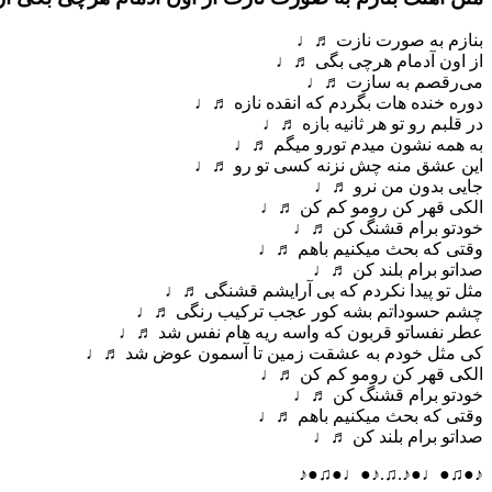
بنازم به صورت نازت ♬♩
از اون آدمام هرچی بگی ♬♩
می‌رقصم به سازت ♬♩
دوره خنده هات بگردم که انقده نازه ♬♩
در قلبم رو تو هر ثانیه بازه ♬♩
به همه نشون میدم تورو میگم ♬♩
این عشق منه چش نزنه کسی تو رو ♬♩
جایی بدون من نرو ♬♩
الکی قهر کن رومو کم کن ♬♩
خودتو برام قشنگ کن ♬♩
وقتی که بحث میکنیم باهم ♬♩
صداتو برام بلند کن ♬♩
مثل تو پیدا نکردم که بی آرایشم قشنگی ♬♩
چشم حسوداتم بشه کور عجب ترکیب رنگی ♬♩
عطر نفساتو قربون که واسه ریه هام نفس شد ♬♩
کی مثل خودم به عشقت زمین تا آسمون عوض شد ♬♩
الکی قهر کن رومو کم کن ♬♩
خودتو برام قشنگ کن ♬♩
وقتی که بحث میکنیم باهم ♬♩
صداتو برام بلند کن ♬♩
♪●♫●♩●♪.♫.♪●♩●♫●♪