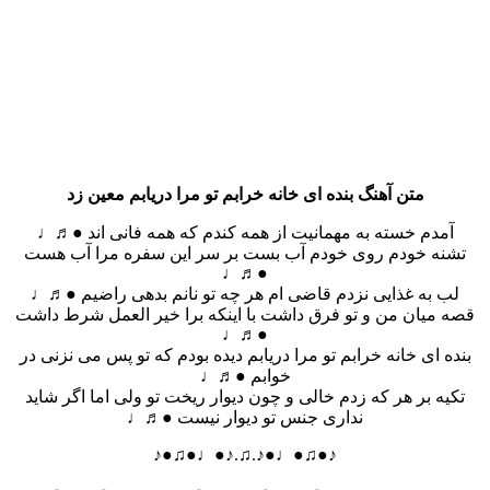
متن آهنگ بنده ای خانه خرابم تو مرا دریابم معین زد
آمدم خسته به مهمانیت از همه کندم که همه فانی اند ●♬♩
تشنه خودم روی خودم آب بست بر سر این سفره مرا آب هست
●♬♩
لب به غذایی نزدم قاضی ام هر چه تو نانم بدهی راضیم ●♬♩
قصه میان من و تو فرق داشت با اینکه برا خیر العمل شرط داشت
●♬♩
بنده ای خانه خرابم تو مرا دریابم دیده بودم که تو پس می نزنی در
خوابم ●♬♩
تکیه بر هر که زدم خالی و چون دیوار ریخت تو ولی اما اگر شاید
نداری جنس تو دیوار نیست ●♬♩
♪●♫●♩●♪.♫.♪●♩●♫●♪