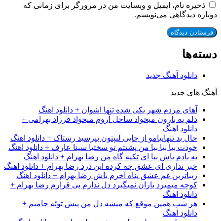
ذخیره نام، ایمیل و وبسایت من در مرورگر برای زمانی که
دوباره دیدگاهی می‌نویسم.
دسته‌ها
دانلود آهنگ جدید
آهنگ های جدید
آهای مردم شهر یکی شده تنها اشوان + دانلود اهنگ
دلم یه بارون میخواد ساحل آروم میخواد فرزاد بهرامی +
دانلود اهنگ
حال بد تنهاییامو از چایی لیپتون بپرسید رستاک + دانلود اهنگ
خودت بیا بیا بیا من پشتتم تو سختیا سینا عارف + دانلود اهنگ
به یادم باش بیا ای تکیه گاه من رضا بهرام + دانلود اهنگ
خبر نداری ای عشق چه کرده این درد رضا بهرام + دانلود اهنگ
زیباترین غم عشق پناه آخرم باش رضا بهرام + دانلود اهنگ
کوچه میمیرد باران نمیگیرد دل ندارم بی قرارم رضا بهرام +
دانلود اهنگ
هر شب همین موقع که میشه دل من پیش توئه حامیم +
دانلود اهنگ