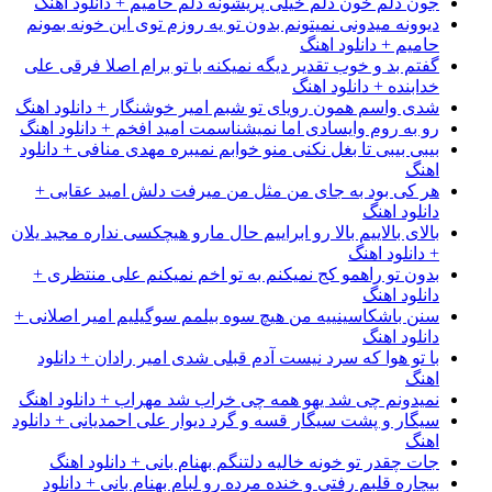
جون دلم خون دلم خیلی پریشونه دلم حامیم + دانلود اهنگ
دیوونه میدونی نمیتونم بدون تو یه روزم توی این خونه بمونم
حامیم + دانلود اهنگ
گفتم بد و خوب تقدیر دیگه نمیکنه با تو برام اصلا فرقی علی
خدابنده + دانلود اهنگ
شدی واسم همون رویای تو شبم امیر خوشنگار + دانلود اهنگ
رو به روم وایسادی اما نمیشناسمت امید افخم + دانلود اهنگ
بیبی بیبی تا بغل نکنی منو خوابم نمیبره مهدی منافی + دانلود
اهنگ
هر کی بود به جای من مثل من میرفت دلش امید عقابی +
دانلود اهنگ
بالای بالاییم بالا رو ابراییم حال مارو هیچکسی نداره مجید یلان
+ دانلود اهنگ
بدون تو راهمو کج نمیکنم به تو اخم نمیکنم علی منتظری +
دانلود اهنگ
سنن باشکاسینییه من هیچ سوه بیلمم سوگیلیم امیر اصلانی +
دانلود اهنگ
با تو هوا که سرد نیست آدم قبلی شدی امیر رادان + دانلود
اهنگ
نمیدونم چی شد یهو همه چی خراب شد مهراب + دانلود اهنگ
سیگار و پشت سیگار قسه و گرد دیوار علی احمدیانی + دانلود
اهنگ
جات چقدر تو خونه خالیه دلتنگم بهنام بانی + دانلود اهنگ
بیچاره قلبم رفتی و خنده مرده رو لبام بهنام بانی + دانلود