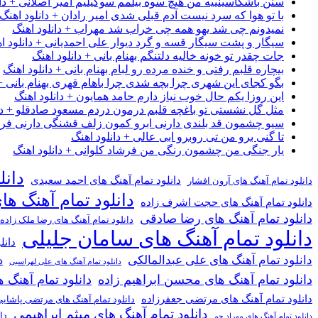
سنن باشکاسینییه من هیچ سوه بیلمم سوگیلیم امیر اصلانی + دان
با تو هوا که سرد نیست آدم قبلی شدی امیر رادان + دانلود اهنگ
نمیدونم چی شد یهو همه چی خراب شد مهراب + دانلود اهنگ
سیگار و پشت سیگار قسه و گرد دیوار علی احمدیانی + دانلود ا
جات چقدر تو خونه خالیه دلتنگم بهنام بانی + دانلود اهنگ
بیچاره قلبم رفتی و خنده مرده رو لبام بهنام بانی + دانلود اهنگ
بگو کجای این شهری چرا بچه شدی چرا باهام قهری بهنام بانی + 
این روزا یکم حال خوب نیاز دارم حامد همایون + دانلود اهنگ
مثل گل نشستی تو باغچه قلبم درمون دردم مسعود صادقلو + دان
سیو چشمون قد بلندی دارنی ابرو کمون زلف قشنگی دارنی فرشاد
تا گنی برو من تی روبرو ابی عالی + دانلود اهنگ
یار جنگی من چشمون رنگی من فرشاد کلوانی + دانلود اهنگ
دانل
دانلود تمام آهنگ های احمد سعیدی
دانلود تمام آهنگ های آرون افشار
دانلود تمام آهنگ ها
دانلود تمام آهنگ های حجت اشرف زاده
دانلود تمام آهنگ های رضا صادقی
دانلود تمام آهنگ های رضا ملک زاده
دانلود تمام آهنگ های سامان جلیلی
دانل
دانلود تمام آهنگ های علی عبدالمالکی
د
دانلود تمام آهنگ های علی لهراسبی
دانلود تمام آهنگ های محسن ابراهیم زاده
دانلود تمام آهن
دانلود تمام آهنگ های مرتضی جعفرزاده
دانلود تمام آهنگ های مرتضی پاشای
دانلود تمام آهنگ های میثم ابراهیمی
دا
دانلود تمام آهنگ های مهراد جم