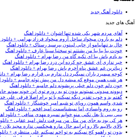
دانلود آهنگ جدید
آهنگ های جدید
آهای مردم شهر یکی شده تنها اشوان + دانلود اهنگ
دلم یه بارون میخواد ساحل آروم میخواد فرزاد بهرامی + دانلود 
حال بد تنهاییامو از چایی لیپتون بپرسید رستاک + دانلود اهنگ
خودت بیا بیا بیا من پشتتم تو سختیا سینا عارف + دانلود اهنگ
به یادم باش بیا ای تکیه گاه من رضا بهرام + دانلود اهنگ
خبر نداری ای عشق چه کرده این درد رضا بهرام + دانلود اهنگ
زیباترین غم عشق پناه آخرم باش رضا بهرام + دانلود اهنگ
کوچه میمیرد باران نمیگیرد دل ندارم بی قرارم رضا بهرام + دانل
هر شب همین موقع که میشه دل من پیش توئه حامیم + دانلود ا
جون دلم خون دلم خیلی پریشونه دلم حامیم + دانلود اهنگ
دیوونه میدونی نمیتونم بدون تو یه روزم توی این خونه بمونم حام
گفتم بد و خوب تقدیر دیگه نمیکنه با تو برام اصلا فرقی علی خداب
شدی واسم همون رویای تو شبم امیر خوشنگار + دانلود اهنگ
رو به روم وایسادی اما نمیشناسمت امید افخم + دانلود اهنگ
بیبی بیبی تا بغل نکنی منو خوابم نمیبره مهدی منافی + دانلود اه
هر کی بود به جای من مثل من میرفت دلش امید عقابی + دانلود
بالای بالاییم بالا رو ابراییم حال مارو هیچکسی نداره مجید یلان +
بدون تو راهمو کج نمیکنم به تو اخم نمیکنم علی منتظری + دانلو