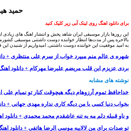
حمید هیر
برای دانلود اهنگ روی لینک آبی زیر کلیک کنید
این روزها بازار موسیقی ایران شاهد پخش و انتشار اهنگ های زیادی 
بالاخره پس از مدت‌ها انتظار خواننده دوست داشتنی موسیقی کشورم
به امید موفقیت این خواننده دوست داشتنی. امیدواریم از شنیدن این ق
شهره ی عالم منم میپرد خواب از سرم علی منتظری + دانل
بردی عزیزم این قلب مریضم علیرضا مهرکام + دانلود اهنگ
نوشته های مشابه
خداحافظ تموم آرزوهام دیگه هیچوقت کنار تو نمیام علی امی
بخواب دنیا کسی با من دیگه کاری نداره مهدی جهانی + دان
و ناو قبیله دلم مه یه تنه عاشقدم محمد محمدی + دانلود ا
تو صدات برای من لالاییه موسی الرضا هاتفی + دانلود اهن