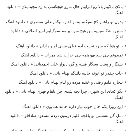
بالای بالاییم بالا رو ابراییم حال مارو هیچکسی نداره مجید یلان + دانلود
اهنگ
بدون تو راهمو کج نمیکنم به تو اخم نمیکنم علی منتظری + دانلود اهنگ
سنن باشکاسینییه من هیچ سوه بیلمم سوگیلیم امیر اصلانی + دانلود
اهنگ
با تو هوا که سرد نیست آدم قبلی شدی امیر رادان + دانلود اهنگ
نمیدونم چی شد یهو همه چی خراب شد مهراب + دانلود اهنگ
سیگار و پشت سیگار قسه و گرد دیوار علی احمدیانی + دانلود اهنگ
جات چقدر تو خونه خالیه دلتنگم بهنام بانی + دانلود اهنگ
بیچاره قلبم رفتی و خنده مرده رو لبام بهنام بانی + دانلود اهنگ
بگو کجای این شهری چرا بچه شدی چرا باهام قهری بهنام بانی + دانلود
اهنگ
این روزا یکم حال خوب نیاز دارم حامد همایون + دانلود اهنگ
مثل گل نشستی تو باغچه قلبم درمون دردم مسعود صادقلو + دانلود
اهنگ
سیو چشمون قد بلندی دارنی ابرو کمون زلف قشنگی دارنی فرشاد