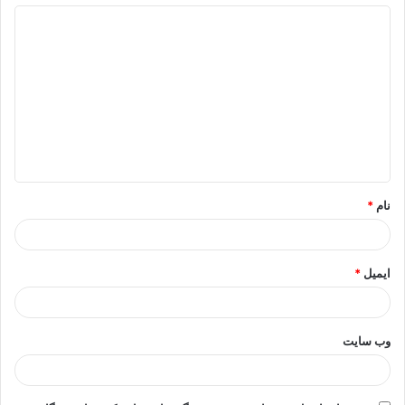
د
ی
د
گ
ا
ه
*
نام
*
ایمیل
*
وب‌ سایت