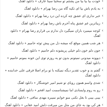
خودت بیا بیا بیا من پشتتم تو سختیا سینا عارف + دانلود اهنگ
به یادم باش بیا ای تکیه گاه من رضا بهرام + دانلود اهنگ
خبر نداری ای عشق چه کرده این درد رضا بهرام + دانلود اهنگ
زیباترین غم عشق پناه آخرم باش رضا بهرام + دانلود اهنگ
کوچه میمیرد باران نمیگیرد دل ندارم بی قرارم رضا بهرام + دانلود
اهنگ
هر شب همین موقع که میشه دل من پیش توئه حامیم + دانلود اهنگ
جون دلم خون دلم خیلی پریشونه دلم حامیم + دانلود اهنگ
دیوونه میدونی نمیتونم بدون تو یه روزم توی این خونه بمونم حامیم +
دانلود اهنگ
گفتم بد و خوب تقدیر دیگه نمیکنه با تو برام اصلا فرقی علی خدابنده +
دانلود اهنگ
شدی واسم همون رویای تو شبم امیر خوشنگار + دانلود اهنگ
رو به روم وایسادی اما نمیشناسمت امید افخم + دانلود اهنگ
بیبی بیبی تا بغل نکنی منو خوابم نمیبره مهدی منافی + دانلود اهنگ
هر کی بود به جای من مثل من میرفت دلش امید عقابی + دانلود اهنگ