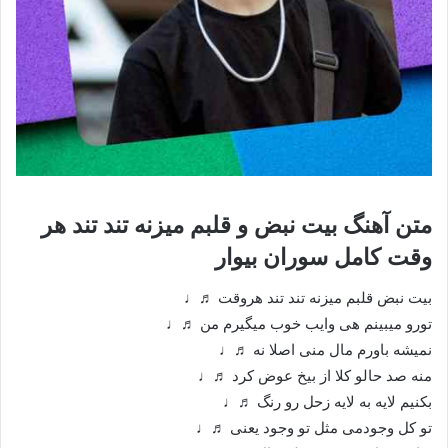
متن آهنگ بیت نبض و قلبم میزنه تند تند هر
وقت کامل سوران بیوار
بیت نبض قلبم میزنه تند تند هروقت ♬♩
تورو میبینم هی وایب خوب میگیرم من ♬♩
نمیشه باورم مال منی اصلا نه ♬♩
منه صد حالو کلا از بیخ عوض کرد ♬♩
بکنیم لایه به لایه زحل رو رنگ ♬♩
تو کل وجودمی مثل تو وجود یعنی ♬♩