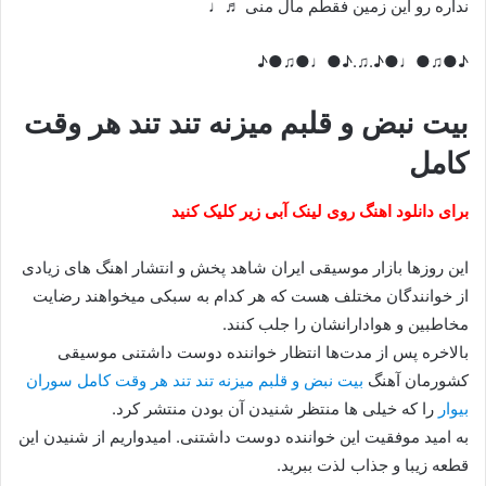
نداره رو این زمین فقطم مال منی ♬♩
♪●♫●♩●♪.♫.♪●♩●♫●♪
بیت نبض و قلبم میزنه تند تند هر وقت
کامل
برای دانلود اهنگ روی لینک آبی زیر کلیک کنید
این روزها بازار موسیقی ایران شاهد پخش و انتشار اهنگ های زیادی
از خوانندگان مختلف هست که هر کدام به سبکی میخواهند رضایت
مخاطبین و هوادارانشان را جلب کنند.
بالاخره پس از مدت‌ها انتظار خواننده دوست داشتنی موسیقی
کشورمان آهنگ
بیت نبض و قلبم میزنه تند تند هر وقت کامل سوران
بیوار
را که خیلی ها منتظر شنیدن آن بودن منتشر کرد.
به امید موفقیت این خواننده دوست داشتنی. امیدواریم از شنیدن این
قطعه زیبا و جذاب لذت ببرید.