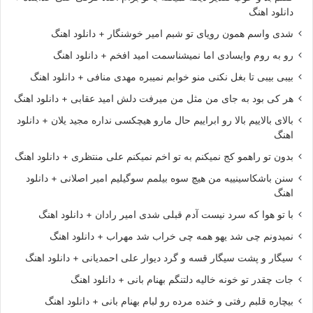
دانلود اهنگ
شدی واسم همون رویای تو شبم امیر خوشنگار + دانلود اهنگ
رو به روم وایسادی اما نمیشناسمت امید افخم + دانلود اهنگ
بیبی بیبی تا بغل نکنی منو خوابم نمیبره مهدی منافی + دانلود اهنگ
هر کی بود به جای من مثل من میرفت دلش امید عقابی + دانلود اهنگ
بالای بالاییم بالا رو ابراییم حال مارو هیچکسی نداره مجید یلان + دانلود
اهنگ
بدون تو راهمو کج نمیکنم به تو اخم نمیکنم علی منتظری + دانلود اهنگ
سنن باشکاسینییه من هیچ سوه بیلمم سوگیلیم امیر اصلانی + دانلود
اهنگ
با تو هوا که سرد نیست آدم قبلی شدی امیر رادان + دانلود اهنگ
نمیدونم چی شد یهو همه چی خراب شد مهراب + دانلود اهنگ
سیگار و پشت سیگار قسه و گرد دیوار علی احمدیانی + دانلود اهنگ
جات چقدر تو خونه خالیه دلتنگم بهنام بانی + دانلود اهنگ
بیچاره قلبم رفتی و خنده مرده رو لبام بهنام بانی + دانلود اهنگ