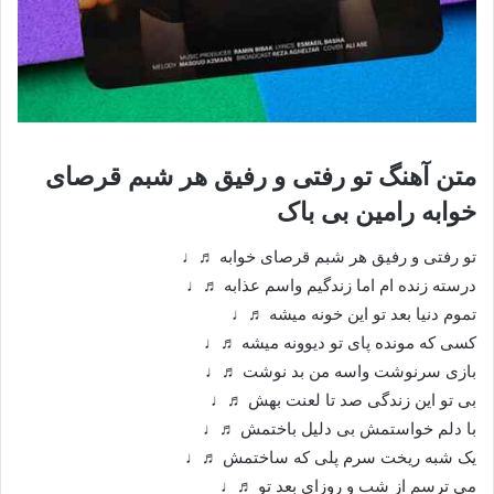
متن آهنگ تو رفتی و رفیق هر شبم قرصای
خوابه رامین بی باک
تو رفتی و رفیق هر شبم قرصای خوابه ♬♩
درسته زنده ام اما زندگیم واسم عذابه ♬♩
تموم دنیا بعد تو این خونه میشه ♬♩
کسی که مونده پای تو دیوونه میشه ♬♩
بازی سرنوشت واسه من بد نوشت ♬♩
بی تو این زندگی صد تا لعنت بهش ♬♩
با دلم خواستمش بی دلیل باختمش ♬♩
یک شبه ریخت سرم پلی که ساختمش ♬♩
می ترسم از شب و روزای بعد تو ♬♩