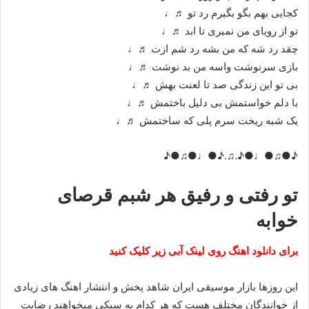
کجایی بهم بگو بگیرم رد تو ♬♩
تو از رویای من نمیری تا ابد ♬♩
چقد رد شه که من بشه رد شم ازت ♬♩
بازی سرنوشت واسه من بد نوشت ♬♩
بی تو این زندگی صد تا لعنت بهش ♬♩
با دلم خواستمش بی دلیل باختمش ♬♩
یک شبه ریخت سرم پلی که ساختمش ♬♩
♪●♫●♩●♪.♫.♪●♩●♫●♪
تو رفتی و رفیق هر شبم قرصای
خوابه
برای دانلود اهنگ روی لینک آبی زیر کلیک کنید
این روزها بازار موسیقی ایران شاهد پخش و انتشار اهنگ های زیادی
از خوانندگان مختلف هست که هر کدام به سبکی میخواهند رضایت