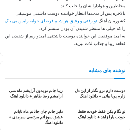
مخاطبین و هوادارانشان را جلب کنند.
بالاخره پس از مدت‌ها انتظار خواننده دوست داشتنی موسیقی
کشورمان آهنگ
تو رفتی و رفیق هر شبم قرصای خوابه رامین بی باک
را که خیلی ها منتظر شنیدن آن بودن منتشر کرد.
به امید موفقیت این خواننده دوست داشتنی. امیدواریم از شنیدن این
قطعه زیبا و جذاب لذت ببرید.
نوشته های مشابه
دوست دارم نرو نگذر از این دل
زیبا جانم تو بدون آرایشم ماه منی
زارم پویا بیاتی + دانلود اهنگ
آرامشم رضا طاهر + دانلود اهنگ
تو نگام بکن فقط خودت فقط
دلبر جانم جان جانانم ماه تابانم
خودت یارا زاهد + دانلود اهنگ
عشق سوزانم مرتضی سرمدی +
دانلود اهنگ