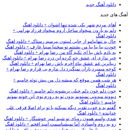
دانلود آهنگ جدید
آهنگ های جدید
آهای مردم شهر یکی شده تنها اشوان + دانلود اهنگ
دلم یه بارون میخواد ساحل آروم میخواد فرزاد بهرامی +
دانلود اهنگ
حال بد تنهاییامو از چایی لیپتون بپرسید رستاک + دانلود اهنگ
خودت بیا بیا بیا من پشتتم تو سختیا سینا عارف + دانلود اهنگ
به یادم باش بیا ای تکیه گاه من رضا بهرام + دانلود اهنگ
خبر نداری ای عشق چه کرده این درد رضا بهرام + دانلود اهنگ
زیباترین غم عشق پناه آخرم باش رضا بهرام + دانلود اهنگ
کوچه میمیرد باران نمیگیرد دل ندارم بی قرارم رضا بهرام +
دانلود اهنگ
هر شب همین موقع که میشه دل من پیش توئه حامیم +
دانلود اهنگ
جون دلم خون دلم خیلی پریشونه دلم حامیم + دانلود اهنگ
دیوونه میدونی نمیتونم بدون تو یه روزم توی این خونه بمونم
حامیم + دانلود اهنگ
گفتم بد و خوب تقدیر دیگه نمیکنه با تو برام اصلا فرقی علی
خدابنده + دانلود اهنگ
شدی واسم همون رویای تو شبم امیر خوشنگار + دانلود اهنگ
رو به روم وایسادی اما نمیشناسمت امید افخم + دانلود اهنگ
بیبی بیبی تا بغل نکنی منو خوابم نمیبره مهدی منافی + دانلود