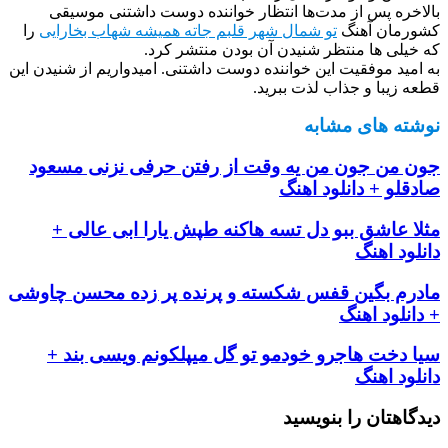
بالاخره پس از مدت‌ها انتظار خواننده دوست داشتنی موسیقی
کشورمان آهنگ
تو شمال شهر قلبم جاته همیشه شهاب بخارایی
را
که خیلی ها منتظر شنیدن آن بودن منتشر کرد.
به امید موفقیت این خواننده دوست داشتنی. امیدواریم از شنیدن این
قطعه زیبا و جذاب لذت ببرید.
نوشته های مشابه
جون من جون من یه وقت از رفتن حرفی نزنی مسعود
صادقلو + دانلود اهنگ
مثلا عاشق ببو دل تسه هاکنه طپش یارا ابی عالی +
دانلود اهنگ
مادرم بگين قفس شکسته و پرنده پر زده محسن چاوشی
+ دانلود اهنگ
سیا دخت هاجرو خودمو تو گل میپلکونم ویسی بند +
دانلود اهنگ
دیدگاهتان را بنویسید