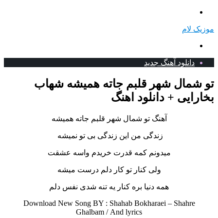
منو
موزیک لام
جستجو
برای
دانلود آهنگ جدید
تو شمال شهر قلبم جاته همیشه شهاب
بخارایی + دانلود اهنگ
آهنگ تو شمال شهر قلبم جاته همیشه
زندگی من این زندگی بی تو نمیشه
میدونم کمه قدرت خریدم واسه عشقت
ولی کنار تو کار دلم درست میشه
همه دنیا بره کنار یه تنه شدی نفس دلم
Download New Song BY : Shahab Bokharaei – Shahre
Ghalbam /
And lyrics