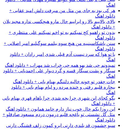
اهنگ
هر کی بود به جای من مثل من میرفت دلش امید عقابی +
دانلود اهنگ
بالای بالاییم بالا رو ابراییم حال مارو هیچکسی نداره مجید یلان
+ دانلود اهنگ
بدون تو راهمو کج نمیکنم به تو اخم نمیکنم علی منتظری +
دانلود اهنگ
سنن باشکاسینییه من هیچ سوه بیلمم سوگیلیم امیر اصلانی +
دانلود اهنگ
با تو هوا که سرد نیست آدم قبلی شدی امیر رادان + دانلود
اهنگ
نمیدونم چی شد یهو همه چی خراب شد مهراب + دانلود اهنگ
سیگار و پشت سیگار قسه و گرد دیوار علی احمدیانی + دانلود
اهنگ
جات چقدر تو خونه خالیه دلتنگم بهنام بانی + دانلود اهنگ
بیچاره قلبم رفتی و خنده مرده رو لبام بهنام بانی + دانلود
اهنگ
بگو کجای این شهری چرا بچه شدی چرا باهام قهری بهنام بانی
+ دانلود اهنگ
این روزا یکم حال خوب نیاز دارم حامد همایون + دانلود اهنگ
مثل گل نشستی تو باغچه قلبم درمون دردم مسعود صادقلو +
دانلود اهنگ
سیو چشمون قد بلندی دارنی ابرو کمون زلف قشنگی دارنی