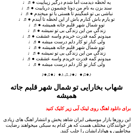
یه لحظه دیدمت اما شدم درگیر زیباییت ●♬♩
سند بزن به نام من دوتا چشمون دریاییت ●♬♩
نباشی بی تو غمگینم تا هستی با تو میخندم ●♬♩
تو یارم باش کنارم باش از این لحظه تا آیندم ●♬♩
توو شمال شهر قلبم جاته همیشه ●♬♩
زندگیِ من این زندگی بی تو نمیشه ●♬♩
میدونم کمه قدرت خریدم واسه عشقت ●♬♩
ولی کنار تو کار دلم درست میشه ●♬♩
توو شمال شهر قلبم جاته همیشه ●♬♩
زندگیِ من این زندگی بی تو نمیشه ●♬♩
میدونم کمه قدرت خریدم واسه عشقت ●♬♩
ولی کنار تو کار دلم درست میشه ●♬♩
♪●♫●♩●♪.♫.♪●♩●♫●♪
شهاب بخارایی تو شمال شهر قلبم جاته
همیشه
برای دانلود اهنگ روی لینک آبی زیر کلیک کنید
این روزها بازار موسیقی ایران شاهد پخش و انتشار اهنگ های زیادی
از خوانندگان مختلف هست که هر کدام به سبکی میخواهند رضایت
مخاطبین و هوادارانشان را جلب کنند.