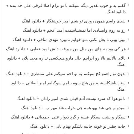
گفتم بد و خوب تقدیر دیگه نمیکنه با تو برام اصلا فرقی علی خدابنده +
دانلود اهنگ
شدی واسم همون رویای تو شبم امیر خوشنگار + دانلود اهنگ
رو به روم وایسادی اما نمیشناسمت امید افخم + دانلود اهنگ
بیبی بیبی تا بغل نکنی منو خوابم نمیبره مهدی منافی + دانلود اهنگ
هر کی بود به جای من مثل من میرفت دلش امید عقابی + دانلود اهنگ
بالای بالاییم بالا رو ابراییم حال مارو هیچکسی نداره مجید یلان + دانلود
اهنگ
بدون تو راهمو کج نمیکنم به تو اخم نمیکنم علی منتظری + دانلود اهنگ
سنن باشکاسینییه من هیچ سوه بیلمم سوگیلیم امیر اصلانی + دانلود
اهنگ
با تو هوا که سرد نیست آدم قبلی شدی امیر رادان + دانلود اهنگ
نمیدونم چی شد یهو همه چی خراب شد مهراب + دانلود اهنگ
سیگار و پشت سیگار قسه و گرد دیوار علی احمدیانی + دانلود اهنگ
جات چقدر تو خونه خالیه دلتنگم بهنام بانی + دانلود اهنگ