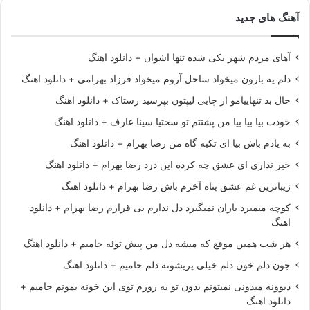
آهنگ های جدید
آهای مردم شهر یکی شده تنها اشوان + دانلود اهنگ
دلم یه بارون میخواد ساحل آروم میخواد فرزاد بهرامی + دانلود اهنگ
حال بد تنهاییامو از چایی لیپتون بپرسید رستاک + دانلود اهنگ
خودت بیا بیا بیا من پشتتم تو سختیا سینا عارف + دانلود اهنگ
به یادم باش بیا ای تکیه گاه من رضا بهرام + دانلود اهنگ
خبر نداری ای عشق چه کرده این درد رضا بهرام + دانلود اهنگ
زیباترین غم عشق پناه آخرم باش رضا بهرام + دانلود اهنگ
کوچه میمیرد باران نمیگیرد دل ندارم بی قرارم رضا بهرام + دانلود
اهنگ
هر شب همین موقع که میشه دل من پیش توئه حامیم + دانلود اهنگ
جون دلم خون دلم خیلی پریشونه دلم حامیم + دانلود اهنگ
دیوونه میدونی نمیتونم بدون تو یه روزم توی این خونه بمونم حامیم +
دانلود اهنگ