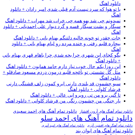
دانلود اهنگ
با تو هوا که سرد نیست آدم قبلی شدی امیر رادان + دانلود
اهنگ
نمیدونم چی شد یهو همه چی خراب شد مهراب + دانلود اهنگ
سیگار و پشت سیگار قسه و گرد دیوار علی احمدیانی + دانلود
اهنگ
جات چقدر تو خونه خالیه دلتنگم بهنام بانی + دانلود اهنگ
بیچاره قلبم رفتی و خنده مرده رو لبام بهنام بانی + دانلود
اهنگ
بگو کجای این شهری چرا بچه شدی چرا باهام قهری بهنام بانی
+ دانلود اهنگ
این روزا یکم حال خوب نیاز دارم حامد همایون + دانلود اهنگ
مثل گل نشستی تو باغچه قلبم درمون دردم مسعود صادقلو +
دانلود اهنگ
سیو چشمون قد بلندی دارنی ابرو کمون زلف قشنگی دارنی
فرشاد کلوانی + دانلود اهنگ
تا گنی برو من تی روبرو ابی عالی + دانلود اهنگ
یار جنگی من چشمون رنگی من فرشاد کلوانی + دانلود اهنگ
دانلود تمام آهنگ های احمد سعیدی
دانلود تمام آهنگ های آرون افشار
دانلود تمام آهنگ های احمد سلو
دانلود تمام آهنگ های افشین آذری
دانلود تمام آهنگ های امید آمری
دانلود تمام آهنگ های ایوان بند