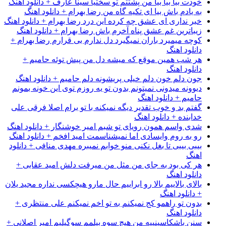
خودت بیا بیا بیا من پشتتم تو سختیا سینا عارف + دانلود اهنگ
به یادم باش بیا ای تکیه گاه من رضا بهرام + دانلود اهنگ
خبر نداری ای عشق چه کرده این درد رضا بهرام + دانلود اهنگ
زیباترین غم عشق پناه آخرم باش رضا بهرام + دانلود اهنگ
کوچه میمیرد باران نمیگیرد دل ندارم بی قرارم رضا بهرام +
دانلود اهنگ
هر شب همین موقع که میشه دل من پیش توئه حامیم +
دانلود اهنگ
جون دلم خون دلم خیلی پریشونه دلم حامیم + دانلود اهنگ
دیوونه میدونی نمیتونم بدون تو یه روزم توی این خونه بمونم
حامیم + دانلود اهنگ
گفتم بد و خوب تقدیر دیگه نمیکنه با تو برام اصلا فرقی علی
خدابنده + دانلود اهنگ
شدی واسم همون رویای تو شبم امیر خوشنگار + دانلود اهنگ
رو به روم وایسادی اما نمیشناسمت امید افخم + دانلود اهنگ
بیبی بیبی تا بغل نکنی منو خوابم نمیبره مهدی منافی + دانلود
اهنگ
هر کی بود به جای من مثل من میرفت دلش امید عقابی +
دانلود اهنگ
بالای بالاییم بالا رو ابراییم حال مارو هیچکسی نداره مجید یلان
+ دانلود اهنگ
بدون تو راهمو کج نمیکنم به تو اخم نمیکنم علی منتظری +
دانلود اهنگ
سنن باشکاسینییه من هیچ سوه بیلمم سوگیلیم امیر اصلانی +