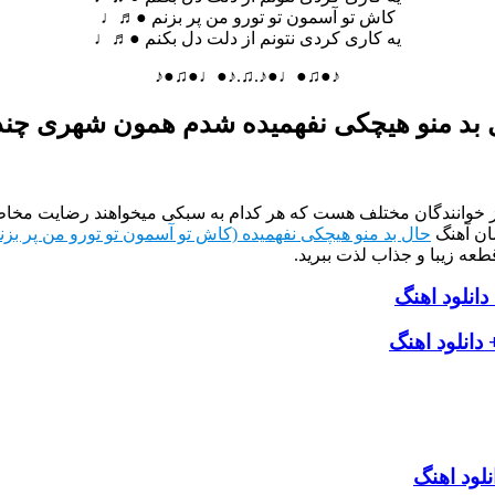
کاش تو آسمون تو تورو من پر بزنم ●♬♩
یه کاری کردی نتونم از دلت دل بکنم ●♬♩
♪●♫●♩●♪.♫.♪●♩●♫●♪
 بد منو هیچکی نفهمیده شدم همون شهری چند
از خوانندگان مختلف هست که هر کدام به سبکی میخواهند رضایت مخاطب
ان آهنگ
حال بد منو هیچکی نفهمیده (کاش تو آسمون تو تورو من پر بزن
طعه زیبا و جذاب لذت ببرید.
انلود اهنگ
دانلود اهنگ
لود اهنگ