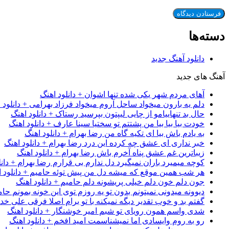
دسته‌ها
دانلود آهنگ جدید
آهنگ های جدید
آهای مردم شهر یکی شده تنها اشوان + دانلود اهنگ
دلم یه بارون میخواد ساحل آروم میخواد فرزاد بهرامی + دانلود 
حال بد تنهاییامو از چایی لیپتون بپرسید رستاک + دانلود اهنگ
خودت بیا بیا بیا من پشتتم تو سختیا سینا عارف + دانلود اهنگ
به یادم باش بیا ای تکیه گاه من رضا بهرام + دانلود اهنگ
خبر نداری ای عشق چه کرده این درد رضا بهرام + دانلود اهنگ
زیباترین غم عشق پناه آخرم باش رضا بهرام + دانلود اهنگ
کوچه میمیرد باران نمیگیرد دل ندارم بی قرارم رضا بهرام + دانل
هر شب همین موقع که میشه دل من پیش توئه حامیم + دانلود ا
جون دلم خون دلم خیلی پریشونه دلم حامیم + دانلود اهنگ
دیوونه میدونی نمیتونم بدون تو یه روزم توی این خونه بمونم حام
گفتم بد و خوب تقدیر دیگه نمیکنه با تو برام اصلا فرقی علی خداب
شدی واسم همون رویای تو شبم امیر خوشنگار + دانلود اهنگ
رو به روم وایسادی اما نمیشناسمت امید افخم + دانلود اهنگ