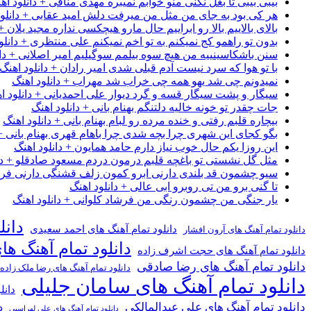
بیبی بیبی تا بغل نکنی منو خوابم نمیبره مهدی منافی + دانلود اه
هر کی بود به جای من مثل من میرفت دلش امید عقابی + دانلود
بالای بالاییم بالا رو ابراییم حال مارو هیچکسی نداره مجید یلان +
بدون تو راهمو کج نمیکنم به تو اخم نمیکنم علی منتظری + دانلو
سنن باشکاسینییه من هیچ سوه بیلمم سوگیلیم امیر اصلانی + دان
با تو هوا که سرد نیست آدم قبلی شدی امیر رادان + دانلود اهنگ
نمیدونم چی شد یهو همه چی خراب شد مهراب + دانلود اهنگ
سیگار و پشت سیگار قسه و گرد دیوار علی احمدیانی + دانلود ا
جات چقدر تو خونه خالیه دلتنگم بهنام بانی + دانلود اهنگ
بیچاره قلبم رفتی و خنده مرده رو لبام بهنام بانی + دانلود اهنگ
بگو کجای این شهری چرا بچه شدی چرا باهام قهری بهنام بانی + 
این روزا یکم حال خوب نیاز دارم حامد همایون + دانلود اهنگ
مثل گل نشستی تو باغچه قلبم درمون دردم مسعود صادقلو + دان
سیو چشمون قد بلندی دارنی ابرو کمون زلف قشنگی دارنی فرشاد
تا گنی برو من تی روبرو ابی عالی + دانلود اهنگ
یار جنگی من چشمون رنگی من فرشاد کلوانی + دانلود اهنگ
دانل
دانلود تمام آهنگ های احمد سعیدی
دانلود تمام آهنگ های آرون افشار
دانلود تمام آهنگ ها
دانلود تمام آهنگ های حجت اشرف زاده
دانلود تمام آهنگ های رضا صادقی
دانلود تمام آهنگ های رضا ملک زاده
دانلود تمام آهنگ های سامان جلیلی
دانل
دانلود تمام آهنگ های علی عبدالمالکی
د
دانلود تمام آهنگ های علی لهراسبی