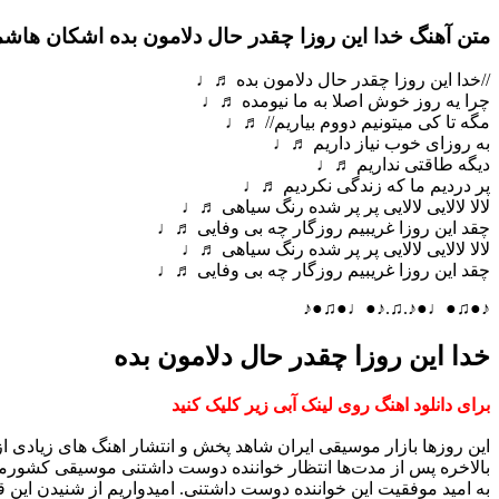
متن آهنگ خدا این روزا چقدر حال دلامون بده اشکان هاش
//خدا این روزا چقدر حال دلامون بده ♬♩
چرا یه روز خوش اصلا به ما نیومده ♬♩
مگه تا کی میتونیم دووم بیاریم// ♬♩
به روزای خوب نیاز داریم ♬♩
دیگه طاقتی نداریم ♬♩
پر دردیم ما که زندگی نکردیم ♬♩
لالا لالایی لالایی پر پر شده رنگ سیاهی ♬♩
چقد این روزا غریبیم روزگار چه بی وفایی ♬♩
لالا لالایی لالایی پر پر شده رنگ سیاهی ♬♩
چقد این روزا غریبیم روزگار چه بی وفایی ♬♩
♪●♫●♩●♪.♫.♪●♩●♫●♪
خدا این روزا چقدر حال دلامون بده
برای دانلود اهنگ روی لینک آبی زیر کلیک کنید
این روزها بازار موسیقی ایران شاهد پخش و انتشار اهنگ های زیادی 
بالاخره پس از مدت‌ها انتظار خواننده دوست داشتنی موسیقی کشورم
به امید موفقیت این خواننده دوست داشتنی. امیدواریم از شنیدن این ق