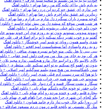
خودت بیا بیا بیا من پشتتم تو سختیا سینا عارف + دانلود اهنگ
به یادم باش بیا ای تکیه گاه من رضا بهرام + دانلود اهنگ
خبر نداری ای عشق چه کرده این درد رضا بهرام + دانلود اهنگ
زیباترین غم عشق پناه آخرم باش رضا بهرام + دانلود اهنگ
کوچه میمیرد باران نمیگیرد دل ندارم بی قرارم رضا بهرام + دانل
هر شب همین موقع که میشه دل من پیش توئه حامیم + دانلود ا
جون دلم خون دلم خیلی پریشونه دلم حامیم + دانلود اهنگ
دیوونه میدونی نمیتونم بدون تو یه روزم توی این خونه بمونم حام
گفتم بد و خوب تقدیر دیگه نمیکنه با تو برام اصلا فرقی علی خداب
شدی واسم همون رویای تو شبم امیر خوشنگار + دانلود اهنگ
رو به روم وایسادی اما نمیشناسمت امید افخم + دانلود اهنگ
بیبی بیبی تا بغل نکنی منو خوابم نمیبره مهدی منافی + دانلود اه
هر کی بود به جای من مثل من میرفت دلش امید عقابی + دانلود
بالای بالاییم بالا رو ابراییم حال مارو هیچکسی نداره مجید یلان +
بدون تو راهمو کج نمیکنم به تو اخم نمیکنم علی منتظری + دانلو
سنن باشکاسینییه من هیچ سوه بیلمم سوگیلیم امیر اصلانی + دان
با تو هوا که سرد نیست آدم قبلی شدی امیر رادان + دانلود اهنگ
نمیدونم چی شد یهو همه چی خراب شد مهراب + دانلود اهنگ
سیگار و پشت سیگار قسه و گرد دیوار علی احمدیانی + دانلود ا
جات چقدر تو خونه خالیه دلتنگم بهنام بانی + دانلود اهنگ
بیچاره قلبم رفتی و خنده مرده رو لبام بهنام بانی + دانلود اهنگ
بگو کجای این شهری چرا بچه شدی چرا باهام قهری بهنام بانی + 
این روزا یکم حال خوب نیاز دارم حامد همایون + دانلود اهنگ
مثل گل نشستی تو باغچه قلبم درمون دردم مسعود صادقلو + دان