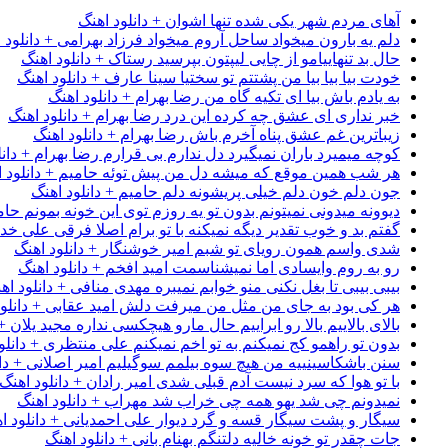
آهای مردم شهر یکی شده تنها اشوان + دانلود اهنگ
دلم یه بارون میخواد ساحل آروم میخواد فرزاد بهرامی + دانلود 
حال بد تنهاییامو از چایی لیپتون بپرسید رستاک + دانلود اهنگ
خودت بیا بیا بیا من پشتتم تو سختیا سینا عارف + دانلود اهنگ
به یادم باش بیا ای تکیه گاه من رضا بهرام + دانلود اهنگ
خبر نداری ای عشق چه کرده این درد رضا بهرام + دانلود اهنگ
زیباترین غم عشق پناه آخرم باش رضا بهرام + دانلود اهنگ
کوچه میمیرد باران نمیگیرد دل ندارم بی قرارم رضا بهرام + دانل
هر شب همین موقع که میشه دل من پیش توئه حامیم + دانلود ا
جون دلم خون دلم خیلی پریشونه دلم حامیم + دانلود اهنگ
دیوونه میدونی نمیتونم بدون تو یه روزم توی این خونه بمونم حام
گفتم بد و خوب تقدیر دیگه نمیکنه با تو برام اصلا فرقی علی خداب
شدی واسم همون رویای تو شبم امیر خوشنگار + دانلود اهنگ
رو به روم وایسادی اما نمیشناسمت امید افخم + دانلود اهنگ
بیبی بیبی تا بغل نکنی منو خوابم نمیبره مهدی منافی + دانلود اه
هر کی بود به جای من مثل من میرفت دلش امید عقابی + دانلود
بالای بالاییم بالا رو ابراییم حال مارو هیچکسی نداره مجید یلان +
بدون تو راهمو کج نمیکنم به تو اخم نمیکنم علی منتظری + دانلو
سنن باشکاسینییه من هیچ سوه بیلمم سوگیلیم امیر اصلانی + دان
با تو هوا که سرد نیست آدم قبلی شدی امیر رادان + دانلود اهنگ
نمیدونم چی شد یهو همه چی خراب شد مهراب + دانلود اهنگ
سیگار و پشت سیگار قسه و گرد دیوار علی احمدیانی + دانلود ا
جات چقدر تو خونه خالیه دلتنگم بهنام بانی + دانلود اهنگ