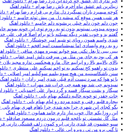
خبر نداری ای عشق چه کرده این درد رضا بهرام + دانلود اهنگ
زیباترین غم عشق پناه آخرم باش رضا بهرام + دانلود اهنگ
کوچه میمیرد باران نمیگیرد دل ندارم بی قرارم رضا بهرام + دانل
هر شب همین موقع که میشه دل من پیش توئه حامیم + دانلود ا
جون دلم خون دلم خیلی پریشونه دلم حامیم + دانلود اهنگ
دیوونه میدونی نمیتونم بدون تو یه روزم توی این خونه بمونم حام
گفتم بد و خوب تقدیر دیگه نمیکنه با تو برام اصلا فرقی علی خداب
شدی واسم همون رویای تو شبم امیر خوشنگار + دانلود اهنگ
رو به روم وایسادی اما نمیشناسمت امید افخم + دانلود اهنگ
بیبی بیبی تا بغل نکنی منو خوابم نمیبره مهدی منافی + دانلود اه
هر کی بود به جای من مثل من میرفت دلش امید عقابی + دانلود
بالای بالاییم بالا رو ابراییم حال مارو هیچکسی نداره مجید یلان +
بدون تو راهمو کج نمیکنم به تو اخم نمیکنم علی منتظری + دانلو
سنن باشکاسینییه من هیچ سوه بیلمم سوگیلیم امیر اصلانی + دان
با تو هوا که سرد نیست آدم قبلی شدی امیر رادان + دانلود اهنگ
نمیدونم چی شد یهو همه چی خراب شد مهراب + دانلود اهنگ
سیگار و پشت سیگار قسه و گرد دیوار علی احمدیانی + دانلود ا
جات چقدر تو خونه خالیه دلتنگم بهنام بانی + دانلود اهنگ
بیچاره قلبم رفتی و خنده مرده رو لبام بهنام بانی + دانلود اهنگ
بگو کجای این شهری چرا بچه شدی چرا باهام قهری بهنام بانی + 
این روزا یکم حال خوب نیاز دارم حامد همایون + دانلود اهنگ
مثل گل نشستی تو باغچه قلبم درمون دردم مسعود صادقلو + دان
سیو چشمون قد بلندی دارنی ابرو کمون زلف قشنگی دارنی فرشاد
تا گنی برو من تی روبرو ابی عالی + دانلود اهنگ