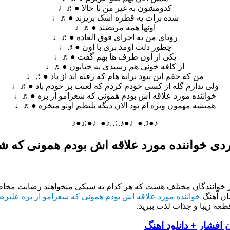
کدومشون به غیر من تا حالا ●♬♩
شده برات یه قطره اشک بریزند ●♬♩
اونها همه مریضند ●♬♩
رویای من یه اجرای فوق العاده ●♬♩
چطور دلت اومد بری با اون ●♬♩
یکی از اون طرف ها بهم گفت ●♬♩
از کافه خونی هم رسیدی به خیابون ●♬♩
من که حقم این نبود نرانه هام که رفته اند از یاد ●♬♩
ولی ندارم گله از کسی خودم کردم که لعنت بر خودم باد ●♬♩
خواننده مورد علاقه اش بودم همونی که شعرامو از بره ●♬♩
همیشه مهمون ویژه ام بود الان دیگه بلیطم اونو میخره ●♬♩
♪●♫●♩●♪.♫.♪●♩●♫●♪
دی خواننده مورد علاقه اش بودم همونی که شع
از خوانندگان مختلف هست که هر کدام به سبکی میخواهند رضایت مخاطب
ان آهنگ
خواننده مورد علاقه اش بودم همونی که شعرامو از بره علیرض
طعه زیبا و جذاب لذت ببرید.
افشار + دانلود اهنگ