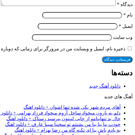
دیدگاه
*
نام
*
ایمیل
*
وب‌ سایت
ذخیره نام، ایمیل و وبسایت من در مرورگر برای زمانی که دوباره 
دسته‌ها
دانلود آهنگ جدید
آهنگ های جدید
آهای مردم شهر یکی شده تنها اشوان + دانلود اهنگ
دلم یه بارون میخواد ساحل آروم میخواد فرزاد بهرامی + دانلود 
حال بد تنهاییامو از چایی لیپتون بپرسید رستاک + دانلود اهنگ
خودت بیا بیا بیا من پشتتم تو سختیا سینا عارف + دانلود اهنگ
به یادم باش بیا ای تکیه گاه من رضا بهرام + دانلود اهنگ