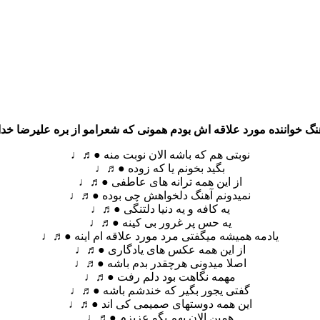
نگ خواننده مورد علاقه اش بودم همونی که شعرامو از بره علیرضا خد
نوبتی هم که باشه الان نوبت منه ●♬♩
بگید بخونم یا که زوده ●♬♩
از این همه ترانه های عاطفی ●♬♩
نمیدونم آهنگ دلخواهش چی بوده ●♬♩
یه کافه و یه دنیا دلتنگی ●♬♩
یه حس پر غرور بی کینه ●♬♩
یادمه همیشه میگفتی مرد مورد علاقه ام اینه ●♬♩
از این همه عکس های یادگاری ●♬♩
اصلا میدونی هرچقدر بدم باشه ●♬♩
مهمه نگاهت بود دلم رفت ●♬♩
گفتی یجور بگیر که خندشم باشه ●♬♩
این همه دوستهای صمیمی کی اند ●♬♩
همین الان بهم بگو عزیزم ●♬♩