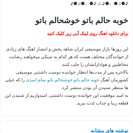
♪●♫●♩●♪.♫.♪●♩●♫●♪
خوبه حالم باتو خوشحالم باتو
برای دانلود اهنگ روی لینک آبی زیر کلیک کنید
این روزها بازار موسیقی ایران شاهد پخش و انتشار اهنگ های زیادی
از خوانندگان مختلف هست که هر کدام به سبکی میخواهند رضایت
مخاطبین و هوادارانشان را جلب کنند.
بالاخره پس از مدت‌ها انتظار خواننده دوست داشتنی موسیقی
کشورمان آهنگ
خوبه حالم باتو خوشحالم باتو سام اسدی
را که خیلی
ها منتظر شنیدن آن بودن منتشر کرد.
به امید موفقیت این خواننده دوست داشتنی. امیدواریم از شنیدن این
قطعه زیبا و جذاب لذت ببرید.
نوشته های مشابه