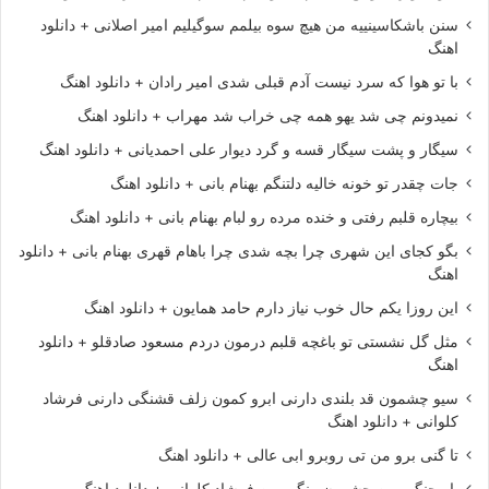
سنن باشکاسینییه من هیچ سوه بیلمم سوگیلیم امیر اصلانی + دانلود
اهنگ
با تو هوا که سرد نیست آدم قبلی شدی امیر رادان + دانلود اهنگ
نمیدونم چی شد یهو همه چی خراب شد مهراب + دانلود اهنگ
سیگار و پشت سیگار قسه و گرد دیوار علی احمدیانی + دانلود اهنگ
جات چقدر تو خونه خالیه دلتنگم بهنام بانی + دانلود اهنگ
بیچاره قلبم رفتی و خنده مرده رو لبام بهنام بانی + دانلود اهنگ
بگو کجای این شهری چرا بچه شدی چرا باهام قهری بهنام بانی + دانلود
اهنگ
این روزا یکم حال خوب نیاز دارم حامد همایون + دانلود اهنگ
مثل گل نشستی تو باغچه قلبم درمون دردم مسعود صادقلو + دانلود
اهنگ
سیو چشمون قد بلندی دارنی ابرو کمون زلف قشنگی دارنی فرشاد
کلوانی + دانلود اهنگ
تا گنی برو من تی روبرو ابی عالی + دانلود اهنگ