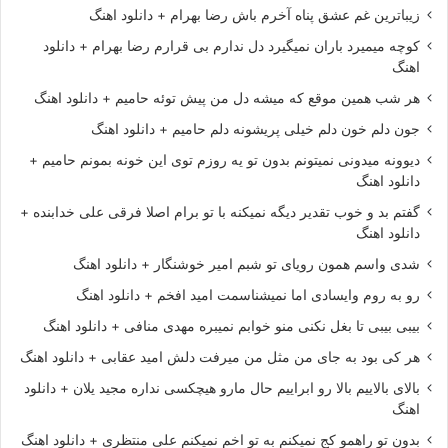
زیباترین غم عشق پناه آخرم باش رضا بهرام + دانلود اهنگ
کوچه میمیرد باران نمیگیرد دل ندارم بی قرارم رضا بهرام + دانلود
اهنگ
هر شب همین موقع که میشه دل من پیش توئه حامیم + دانلود اهنگ
جون دلم خون دلم خیلی پریشونه دلم حامیم + دانلود اهنگ
دیوونه میدونی نمیتونم بدون تو یه روزم توی این خونه بمونم حامیم +
دانلود اهنگ
گفتم بد و خوب تقدیر دیگه نمیکنه با تو برام اصلا فرقی علی خدابنده +
دانلود اهنگ
شدی واسم همون رویای تو شبم امیر خوشنگار + دانلود اهنگ
رو به روم وایسادی اما نمیشناسمت امید افخم + دانلود اهنگ
بیبی بیبی تا بغل نکنی منو خوابم نمیبره مهدی منافی + دانلود اهنگ
هر کی بود به جای من مثل من میرفت دلش امید عقابی + دانلود اهنگ
بالای بالاییم بالا رو ابراییم حال مارو هیچکسی نداره مجید یلان + دانلود
اهنگ
بدون تو راهمو کج نمیکنم به تو اخم نمیکنم علی منتظری + دانلود اهنگ