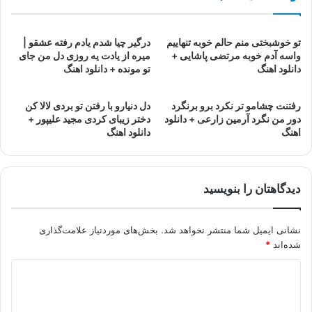
تو خوشبختی منم حالم خوبه تنهاییم
درگیر چیا شدم یادم رفته عشقو |
واسه آدم خوبه مرتضی پاشایی +
میره از یادت یه روزی دل من جای
دانلود اهنگ
تو مونده + دانلود اهنگ
رفتنت چشامو تر نکرد برو برنگرد
دل دنیارو با رفتن تو بردی لالا کن
دور من نگرد آرمین زارعی + دانلود
دختر زیبای کردی مجید علیپور +
اهنگ
دانلود اهنگ
دیدگاهتان را بنویسید
نشانی ایمیل شما منتشر نخواهد شد.
بخش‌های موردنیاز علامت‌گذاری
شده‌اند
*
د
ی
د