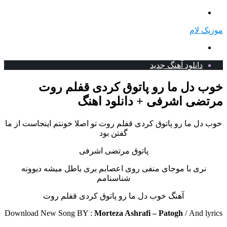
منو
موزیک لام
جستجو
برای
دانلود آهنگ جدید
خوب دل ما رو پاتوق کردی قفلم روت
مرتضی اشرفی + دانلود اهنگ
خوب دل ما رو پاتوق کردی قفلم روت تو اصلا خونتم اینجاست از ما
گفتن بود
پاتوق مرتضی اشرفی
نری با موجای منفی روی اعصابم بری باطل میشه دیوونه
شناسنامم
آهنگ خوب دل ما رو پاتوق کردی قفلم روت
Download New Song BY :
Morteza Ashrafi – Patogh
/
And lyrics