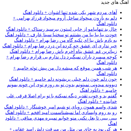
آهنگ های جدید
آهای مردم شهر یکی شده تنها اشوان + دانلود اهنگ
دلم یه بارون میخواد ساحل آروم میخواد فرزاد بهرامی +
دانلود اهنگ
حال بد تنهاییامو از چایی لیپتون بپرسید رستاک + دانلود اهنگ
خودت بیا بیا بیا من پشتتم تو سختیا سینا عارف + دانلود اهنگ
به یادم باش بیا ای تکیه گاه من رضا بهرام + دانلود اهنگ
خبر نداری ای عشق چه کرده این درد رضا بهرام + دانلود اهنگ
زیباترین غم عشق پناه آخرم باش رضا بهرام + دانلود اهنگ
کوچه میمیرد باران نمیگیرد دل ندارم بی قرارم رضا بهرام +
دانلود اهنگ
هر شب همین موقع که میشه دل من پیش توئه حامیم +
دانلود اهنگ
جون دلم خون دلم خیلی پریشونه دلم حامیم + دانلود اهنگ
دیوونه میدونی نمیتونم بدون تو یه روزم توی این خونه بمونم
حامیم + دانلود اهنگ
گفتم بد و خوب تقدیر دیگه نمیکنه با تو برام اصلا فرقی علی
خدابنده + دانلود اهنگ
شدی واسم همون رویای تو شبم امیر خوشنگار + دانلود اهنگ
رو به روم وایسادی اما نمیشناسمت امید افخم + دانلود اهنگ
بیبی بیبی تا بغل نکنی منو خوابم نمیبره مهدی منافی + دانلود
اهنگ
هر کی بود به جای من مثل من میرفت دلش امید عقابی +