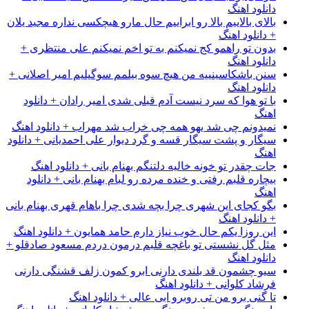
دانلود اهنگ
بالای بالاییم بالا رو ابراییم حال مارو هیچکسی نداره مجید یلان
+ دانلود اهنگ
بدون تو راهمو کج نمیکنم به تو اخم نمیکنم علی منتظری +
دانلود اهنگ
سنن باشکاسینییه من هیچ سوه بیلمم سوگیلیم امیر اصلانی +
دانلود اهنگ
با تو هوا که سرد نیست آدم قبلی شدی امیر رادان + دانلود
اهنگ
نمیدونم چی شد یهو همه چی خراب شد مهراب + دانلود اهنگ
سیگار و پشت سیگار قسه و گرد دیوار علی احمدیانی + دانلود
اهنگ
جات چقدر تو خونه خالیه دلتنگم بهنام بانی + دانلود اهنگ
بیچاره قلبم رفتی و خنده مرده رو لبام بهنام بانی + دانلود
اهنگ
بگو کجای این شهری چرا بچه شدی چرا باهام قهری بهنام بانی
+ دانلود اهنگ
این روزا یکم حال خوب نیاز دارم حامد همایون + دانلود اهنگ
مثل گل نشستی تو باغچه قلبم درمون دردم مسعود صادقلو +
دانلود اهنگ
سیو چشمون قد بلندی دارنی ابرو کمون زلف قشنگی دارنی
فرشاد کلوانی + دانلود اهنگ
تا گنی برو من تی روبرو ابی عالی + دانلود اهنگ