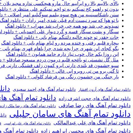
بالای بالاییم بالا رو ابراییم حال مارو هیچکسی نداره مجید یلان +
بدون تو راهمو کج نمیکنم به تو اخم نمیکنم علی منتظری + دانلو
سنن باشکاسینییه من هیچ سوه بیلمم سوگیلیم امیر اصلانی + دان
با تو هوا که سرد نیست آدم قبلی شدی امیر رادان + دانلود اهنگ
نمیدونم چی شد یهو همه چی خراب شد مهراب + دانلود اهنگ
سیگار و پشت سیگار قسه و گرد دیوار علی احمدیانی + دانلود ا
جات چقدر تو خونه خالیه دلتنگم بهنام بانی + دانلود اهنگ
بیچاره قلبم رفتی و خنده مرده رو لبام بهنام بانی + دانلود اهنگ
بگو کجای این شهری چرا بچه شدی چرا باهام قهری بهنام بانی + 
این روزا یکم حال خوب نیاز دارم حامد همایون + دانلود اهنگ
مثل گل نشستی تو باغچه قلبم درمون دردم مسعود صادقلو + دان
سیو چشمون قد بلندی دارنی ابرو کمون زلف قشنگی دارنی فرشاد
تا گنی برو من تی روبرو ابی عالی + دانلود اهنگ
یار جنگی من چشمون رنگی من فرشاد کلوانی + دانلود اهنگ
دانل
دانلود تمام آهنگ های احمد سعیدی
دانلود تمام آهنگ های آرون افشار
دانلود تمام آهنگ ها
دانلود تمام آهنگ های حجت اشرف زاده
دانلود تمام آهنگ های رضا صادقی
دانلود تمام آهنگ های رضا ملک زاده
دانلود تمام آهنگ های سامان جلیلی
دانل
دانلود تمام آهنگ های علی عبدالمالکی
د
دانلود تمام آهنگ های علی لهراسبی
دانلود تمام آهنگ های محسن ابراهیم زاده
دانلود تمام آهن