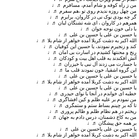
من ز راه کوفه و شام آمدم، مسافرم ♬♩
من چهل روزه ندیدم روی تو ،هم سفرم ♬♩
گر چه بودی نوک نی در کاروان، برابرم ♬♩
همرهم در کاروان ، ای شه تشنگان لبان ♬♩
با دلی خون نوحه خوان ♬♩
یا حسین بن علی یا حسین بن علی ♬♩
الله اکبر به دشت کربلا آمده خواهر از شام بلا ♬♩
کند و زنجیرم نمودند، یا حسین این کوفیان ♬♩
رنج و محنتها کشیدم در اسارت بی امان ♬♩
آتش افکندند به قلب اهل بیت و کودکان ♬♩
با جسارت می زدند آل نبی با خیزران ♬♩
این گروه اشقیا، خون نمودند قلب ما ♬♩
یا حسین بن علی یا حسین بن علی ♬♩
الله اکبر به دشت کربلا آمده خواهر از شام بلا ♬♩
یا حسین بن علی یا حسین بن علی ♬♩
خطبه ای خواندم در آنجا با نوای حیدری ♬♩
من نمودم بر علیه ظلم و کین افشاگری ♬♩
تا که بر چینم بساط ستم و ستمگری ♬♩
ریختم در هم نظام ظلم و ظالم پروری ♬♩
من به کاخ دشمنان، درس دادم به جهان ♬♩
بر همه حق پیشگان ♬♩
یا حسین بن علی یاحسین بن علی ♬♩
الله اکبر به دشت کربلا آمده خواهر از شام بلا ♬♩