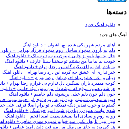
دسته‌ها
دانلود آهنگ جدید
آهنگ های جدید
آهای مردم شهر یکی شده تنها اشوان + دانلود اهنگ
دلم یه بارون میخواد ساحل آروم میخواد فرزاد بهرامی + دانلود 
حال بد تنهاییامو از چایی لیپتون بپرسید رستاک + دانلود اهنگ
خودت بیا بیا بیا من پشتتم تو سختیا سینا عارف + دانلود اهنگ
به یادم باش بیا ای تکیه گاه من رضا بهرام + دانلود اهنگ
خبر نداری ای عشق چه کرده این درد رضا بهرام + دانلود اهنگ
زیباترین غم عشق پناه آخرم باش رضا بهرام + دانلود اهنگ
کوچه میمیرد باران نمیگیرد دل ندارم بی قرارم رضا بهرام + دانل
هر شب همین موقع که میشه دل من پیش توئه حامیم + دانلود ا
جون دلم خون دلم خیلی پریشونه دلم حامیم + دانلود اهنگ
دیوونه میدونی نمیتونم بدون تو یه روزم توی این خونه بمونم حام
گفتم بد و خوب تقدیر دیگه نمیکنه با تو برام اصلا فرقی علی خداب
شدی واسم همون رویای تو شبم امیر خوشنگار + دانلود اهنگ
رو به روم وایسادی اما نمیشناسمت امید افخم + دانلود اهنگ
بیبی بیبی تا بغل نکنی منو خوابم نمیبره مهدی منافی + دانلود اه
هر کی بود به جای من مثل من میرفت دلش امید عقابی + دانلود