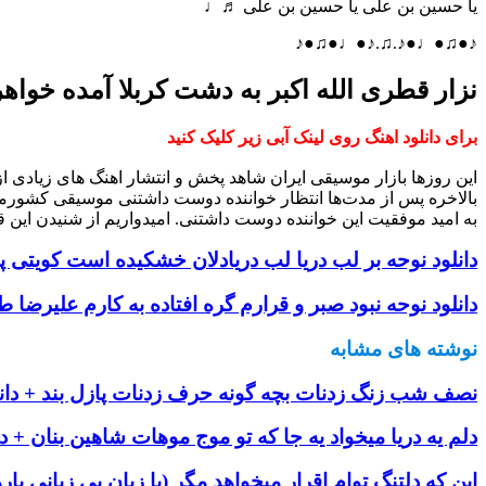
یا حسین بن علی یا حسین بن علی ♬♩
♪●♫●♩●♪.♫.♪●♩●♫●♪
نزار قطری الله اکبر به دشت کربلا آمده خواهر 
برای دانلود اهنگ روی لینک آبی زیر کلیک کنید
این روزها بازار موسیقی ایران شاهد پخش و انتشار اهنگ های زیادی 
بالاخره پس از مدت‌ها انتظار خواننده دوست داشتنی موسیقی کشورم
به امید موفقیت این خواننده دوست داشتنی. امیدواریم از شنیدن این ق
دانلود نوحه بر لب دریا لب دریادلان خشکیده است کویتی پو
دانلود نوحه نبود صبر و قرارم گره افتاده به کارم علیرضا 
نوشته های مشابه
نصف شب زنگ زدنات بچه گونه حرف زدنات پازل بند + دانل
دلم یه دریا میخواد یه جا که تو موج موهات شاهین بنان + دا
این که دلتنگ توام اقرار میخواهد مگر (با زبان بی زبانی بار