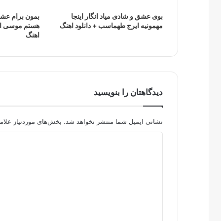
بوی عشق و شادی میاد انگار اینجا
بمون برام عش
مهمونیه ایرج طهماسب + دانلود اهنگ
هستم موسی الر
اهنگ
دیدگاهتان را بنویسید
نشانی ایمیل شما منتشر نخواهد شد.
بخش‌های موردنیاز علام
د
ی
د
گ
ا
ه