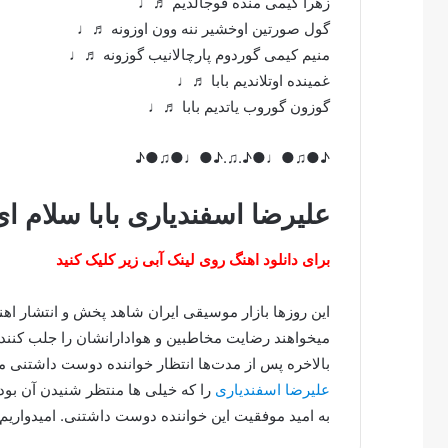
زهرا کیمی منده قوجالدیم ♬♩
گول صورتین اوخشیر ننه وون اوزونه ♬♩
منیم کیمی گوردوم پارچالانیب گوزونه ♬♩
غمینده اوتلاندیم بابا ♬♩
گوزون گوروب یاتدیم بابا ♬♩
♪●♫●♩●♪.♫.♪●♩●♫●♪
علیرضا اسفندیاری بابا سلام ا
برای دانلود اهنگ روی لینک آبی زیر کلیک کنید
این روزها بازار موسیقی ایران شاهد پخش و انتشار ا
میخواهند رضایت مخاطبین و هوادارانشان را جلب کنند.
بالاخره پس از مدت‌ها انتظار خواننده دوست داشتنی
علیرضا اسفندیاری
را که خیلی ها منتظر شنیدن آن بود
به امید موفقیت این خواننده دوست داشتنی. امیدواریم 