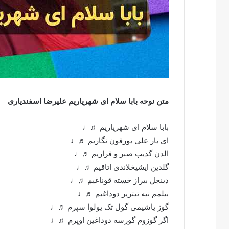
متن نوحه بابا سلام ای شهریاریم علیرضا اسفندیاری
بابا سلام ای شهریاریم ♬♩
ای یار علی یورقون نگاریم ♬♩
الدن گدیب صبر و قراریم ♬♩
گلدین ایشیخلاندی اتاقیم ♬♩
دینجل بیراز خسته قوناغیم ♬♩
بیلمم نیه تیتریر دوداغیم ♬♩
گوز یاشیمی گول تک یولوا سپرم ♬♩
اگر گوزوم گورسه دوداغین اوپرم ♬♩