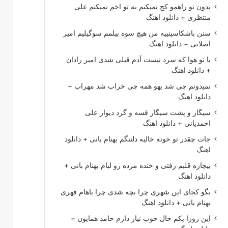
بدون تو راهمو کج نمیکنم به تو اخم نمیکنم علی
منتظری + دانلود اهنگ
سنن باشکاسینییه من هیچ سوه بیلمم سوگیلیم امیر
اصلانی + دانلود اهنگ
با تو هوا که سرد نیست آدم قبلی شدی امیر رادان
+ دانلود اهنگ
نمیدونم چی شد یهو همه چی خراب شد مهراب +
دانلود اهنگ
سیگار و پشت سیگار قسه و گرد دیوار علی
احمدیانی + دانلود اهنگ
جات چقدر تو خونه خالیه دلتنگم بهنام بانی + دانلود
اهنگ
بیچاره قلبم رفتی و خنده مرده رو لبام بهنام بانی +
دانلود اهنگ
بگو کجای این شهری چرا بچه شدی چرا باهام قهری
بهنام بانی + دانلود اهنگ
این روزا یکم حال خوب نیاز دارم حامد همایون +