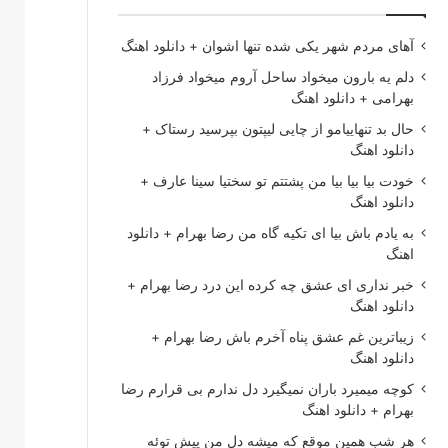
آهای مردم شهر یکی شده تنها اشوان + دانلود اهنگ
دلم یه بارون میخواد ساحل آروم میخواد فرزاد
بهرامی + دانلود اهنگ
حال بد تنهاییامو از چایی لیپتون بپرسید رستاک +
دانلود اهنگ
خودت بیا بیا بیا من پشتتم تو سختیا سینا عارف +
دانلود اهنگ
به یادم باش بیا ای تکیه گاه من رضا بهرام + دانلود
اهنگ
خبر نداری ای عشق چه کرده این درد رضا بهرام +
دانلود اهنگ
زیباترین غم عشق پناه آخرم باش رضا بهرام +
دانلود اهنگ
کوچه میمیرد باران نمیگیرد دل ندارم بی قرارم رضا
بهرام + دانلود اهنگ
هر شب همین موقع که میشه دل من پیش توئه