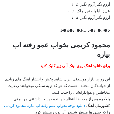
آروم بگیر آروم بگیر ♬♩
عزیز بابا با حنجر چاک ♬♩
آروم بگیر آروم بگیر ♬♩
♪●♫●♩●♪.♫.♪●♩●♫●♪
محمود کریمی بخواب عمو رفته اب
بیاره
برای دانلود اهنگ روی لینک آبی زیر کلیک کنید
این روزها بازار موسیقی ایران شاهد پخش و انتشار اهنگ های زیادی
از خوانندگان مختلف هست که هر کدام به سبکی میخواهند رضایت
مخاطبین و هوادارانشان را جلب کنند.
بالاخره پس از مدت‌ها انتظار خواننده دوست داشتنی موسیقی
کشورمان آهنگ
دانلود نوحه بخواب عمو رفته اب بیاره محمود کریمی
را که خیلی ها منتظر شنیدن آن بودن منتشر کرد.