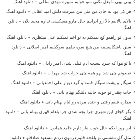
بیبی بیبی تا بغل نکنی منو خوابم نمیبره مهدی منافی + دانلود اهنگ
هر کی بود به جای من مثل من میرفت دلش امید عقابی + دانلود اهنگ
بالای بالاییم بالا رو ابراییم حال مارو هیچکسی نداره مجید یلان + دانلود
اهنگ
بدون تو راهمو کج نمیکنم به تو اخم نمیکنم علی منتظری + دانلود اهنگ
سنن باشکاسینییه من هیچ سوه بیلمم سوگیلیم امیر اصلانی + دانلود
اهنگ
با تو هوا که سرد نیست آدم قبلی شدی امیر رادان + دانلود اهنگ
نمیدونم چی شد یهو همه چی خراب شد مهراب + دانلود اهنگ
سیگار و پشت سیگار قسه و گرد دیوار علی احمدیانی + دانلود اهنگ
جات چقدر تو خونه خالیه دلتنگم بهنام بانی + دانلود اهنگ
بیچاره قلبم رفتی و خنده مرده رو لبام بهنام بانی + دانلود اهنگ
بگو کجای این شهری چرا بچه شدی چرا باهام قهری بهنام بانی + دانلود
اهنگ
این روزا یکم حال خوب نیاز دارم حامد همایون + دانلود اهنگ
مثل گل نشستی تو باغچه قلبم درمون دردم مسعود صادقلو + دانلود