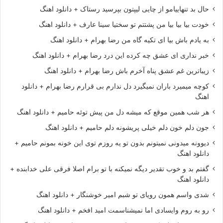
حال بد تنهاییامو از چایی لیپتون بپرسید رستاک + دانلود اهنگ
خودت بیا بیا بیا من پشتتم تو سختیا سینا عارف + دانلود اهنگ
به یادم باش بیا ای تکیه گاه من رضا بهرام + دانلود اهنگ
خبر نداری ای عشق چه کرده این درد رضا بهرام + دانلود اهنگ
زیباترین غم عشق پناه آخرم باش رضا بهرام + دانلود اهنگ
کوچه میمیرد باران نمیگیرد دل ندارم بی قرارم رضا بهرام + دانلود
اهنگ
هر شب همین موقع که میشه دل من پیش توئه حامیم + دانلود اهنگ
جون دلم خون دلم خیلی پریشونه دلم حامیم + دانلود اهنگ
دیوونه میدونی نمیتونم بدون تو یه روزم توی این خونه بمونم حامیم +
دانلود اهنگ
گفتم بد و خوب تقدیر دیگه نمیکنه با تو برام اصلا فرقی علی خدابنده +
دانلود اهنگ
شدی واسم همون رویای تو شبم امیر خوشنگار + دانلود اهنگ
رو به روم وایسادی اما نمیشناسمت امید افخم + دانلود اهنگ