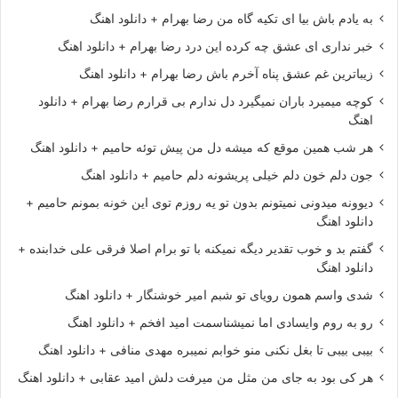
به یادم باش بیا ای تکیه گاه من رضا بهرام + دانلود اهنگ
خبر نداری ای عشق چه کرده این درد رضا بهرام + دانلود اهنگ
زیباترین غم عشق پناه آخرم باش رضا بهرام + دانلود اهنگ
کوچه میمیرد باران نمیگیرد دل ندارم بی قرارم رضا بهرام + دانلود
اهنگ
هر شب همین موقع که میشه دل من پیش توئه حامیم + دانلود اهنگ
جون دلم خون دلم خیلی پریشونه دلم حامیم + دانلود اهنگ
دیوونه میدونی نمیتونم بدون تو یه روزم توی این خونه بمونم حامیم +
دانلود اهنگ
گفتم بد و خوب تقدیر دیگه نمیکنه با تو برام اصلا فرقی علی خدابنده +
دانلود اهنگ
شدی واسم همون رویای تو شبم امیر خوشنگار + دانلود اهنگ
رو به روم وایسادی اما نمیشناسمت امید افخم + دانلود اهنگ
بیبی بیبی تا بغل نکنی منو خوابم نمیبره مهدی منافی + دانلود اهنگ
هر کی بود به جای من مثل من میرفت دلش امید عقابی + دانلود اهنگ