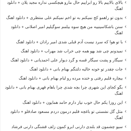
بالای بالاییم بالا رو ابراییم حال مارو هیچکسی نداره مجید یلان + دانلود
اهنگ
بدون تو راهمو کج نمیکنم به تو اخم نمیکنم علی منتظری + دانلود اهنگ
سنن باشکاسینییه من هیچ سوه بیلمم سوگیلیم امیر اصلانی + دانلود
اهنگ
با تو هوا که سرد نیست آدم قبلی شدی امیر رادان + دانلود اهنگ
نمیدونم چی شد یهو همه چی خراب شد مهراب + دانلود اهنگ
سیگار و پشت سیگار قسه و گرد دیوار علی احمدیانی + دانلود اهنگ
جات چقدر تو خونه خالیه دلتنگم بهنام بانی + دانلود اهنگ
بیچاره قلبم رفتی و خنده مرده رو لبام بهنام بانی + دانلود اهنگ
بگو کجای این شهری چرا بچه شدی چرا باهام قهری بهنام بانی + دانلود
اهنگ
این روزا یکم حال خوب نیاز دارم حامد همایون + دانلود اهنگ
مثل گل نشستی تو باغچه قلبم درمون دردم مسعود صادقلو + دانلود
اهنگ
سیو چشمون قد بلندی دارنی ابرو کمون زلف قشنگی دارنی فرشاد