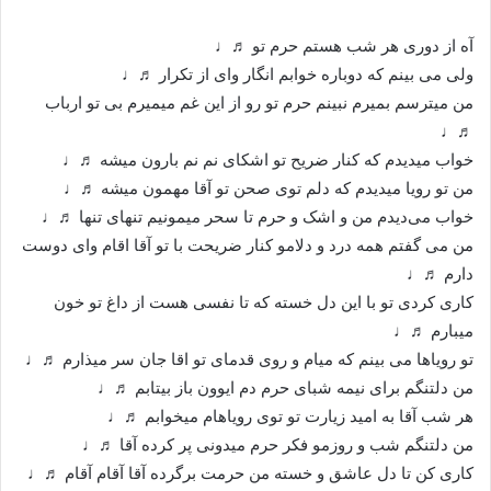
آه از دوری هر شب هستم حرم تو ♬♩
ولی می بینم که دوباره خوابم انگار وای از تکرار ♬♩
من میترسم بمیرم نبینم حرم تو رو از این غم میمیرم بی تو ارباب
♬♩
خواب میدیدم که کنار ضریح تو اشکای نم نم بارون میشه ♬♩
من تو رویا میدیدم که دلم توی صحن تو آقا مهمون میشه ♬♩
خواب می‌دیدم من و اشک و حرم تا سحر میمونیم تنهای تنها ♬♩
من می گفتم همه درد و دلامو کنار ضریحت با تو آقا اقام وای دوست
دارم ♬♩
کاری کردی تو با این دل خسته که تا نفسی هست از داغ تو خون
میبارم ♬♩
تو رویاها می بینم که میام و روی قدمای تو اقا جان سر میذارم ♬♩
من دلتنگم برای نیمه شبای حرم دم ایوون باز بیتابم ♬♩
هر شب آقا به امید زیارت تو توی رویاهام میخوابم ♬♩
من دلتنگم شب و روزمو فکر حرم میدونی پر کرده آقا ♬♩
کاری کن تا دل عاشق و خسته من حرمت برگرده آقا آقام آقام ♬♩