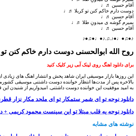
آقام حسین ♬♩
دوست دارم خاکم کنن تو کربلا ♬♩
آقام حسین ♬♩
بمیرم گوشه ی میدونِ طلا ♬♩
آقام حسین ♬♩
♪●♫●♩●♪.♫.♪●♩●♫●♪
روح الله ابوالحسنی دوست دارم خاکم کنن تو 
برای دانلود اهنگ روی لینک آبی زیر کلیک کنید
این روزها بازار موسیقی ایران شاهد پخش و انتشار اهنگ های زیادی 
بالاخره پس از مدت‌ها انتظار خواننده دوست داشتنی موسیقی کشورم
به امید موفقیت این خواننده دوست داشتنی. امیدواریم از شنیدن این ق
دانلود نوحه تو ای شمر ستمکار تو ای ملحد مکار نزار قطری
دانلود نوحه یه قلب مبتلا تو این سینست محمود کریمی + دا
نوشته های مشابه