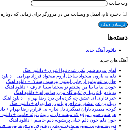
وب‌ سایت
ذخیره نام، ایمیل و وبسایت من در مرورگر برای زمانی که دوباره 
دسته‌ها
دانلود آهنگ جدید
آهنگ های جدید
آهای مردم شهر یکی شده تنها اشوان + دانلود اهنگ
دلم یه بارون میخواد ساحل آروم میخواد فرزاد بهرامی + دانلود 
حال بد تنهاییامو از چایی لیپتون بپرسید رستاک + دانلود اهنگ
خودت بیا بیا بیا من پشتتم تو سختیا سینا عارف + دانلود اهنگ
به یادم باش بیا ای تکیه گاه من رضا بهرام + دانلود اهنگ
خبر نداری ای عشق چه کرده این درد رضا بهرام + دانلود اهنگ
زیباترین غم عشق پناه آخرم باش رضا بهرام + دانلود اهنگ
کوچه میمیرد باران نمیگیرد دل ندارم بی قرارم رضا بهرام + دانل
هر شب همین موقع که میشه دل من پیش توئه حامیم + دانلود ا
جون دلم خون دلم خیلی پریشونه دلم حامیم + دانلود اهنگ
دیوونه میدونی نمیتونم بدون تو یه روزم توی این خونه بمونم حام