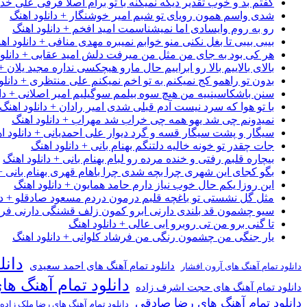
گفتم بد و خوب تقدیر دیگه نمیکنه با تو برام اصلا فرقی علی خداب
شدی واسم همون رویای تو شبم امیر خوشنگار + دانلود اهنگ
رو به روم وایسادی اما نمیشناسمت امید افخم + دانلود اهنگ
بیبی بیبی تا بغل نکنی منو خوابم نمیبره مهدی منافی + دانلود اه
هر کی بود به جای من مثل من میرفت دلش امید عقابی + دانلود
بالای بالاییم بالا رو ابراییم حال مارو هیچکسی نداره مجید یلان +
بدون تو راهمو کج نمیکنم به تو اخم نمیکنم علی منتظری + دانلو
سنن باشکاسینییه من هیچ سوه بیلمم سوگیلیم امیر اصلانی + دان
با تو هوا که سرد نیست آدم قبلی شدی امیر رادان + دانلود اهنگ
نمیدونم چی شد یهو همه چی خراب شد مهراب + دانلود اهنگ
سیگار و پشت سیگار قسه و گرد دیوار علی احمدیانی + دانلود ا
جات چقدر تو خونه خالیه دلتنگم بهنام بانی + دانلود اهنگ
بیچاره قلبم رفتی و خنده مرده رو لبام بهنام بانی + دانلود اهنگ
بگو کجای این شهری چرا بچه شدی چرا باهام قهری بهنام بانی + 
این روزا یکم حال خوب نیاز دارم حامد همایون + دانلود اهنگ
مثل گل نشستی تو باغچه قلبم درمون دردم مسعود صادقلو + دان
سیو چشمون قد بلندی دارنی ابرو کمون زلف قشنگی دارنی فرشاد
تا گنی برو من تی روبرو ابی عالی + دانلود اهنگ
یار جنگی من چشمون رنگی من فرشاد کلوانی + دانلود اهنگ
دانل
دانلود تمام آهنگ های احمد سعیدی
دانلود تمام آهنگ های آرون افشار
دانلود تمام آهنگ ها
دانلود تمام آهنگ های حجت اشرف زاده
دانلود تمام آهنگ های رضا صادقی
دانلود تمام آهنگ های رضا ملک زاده