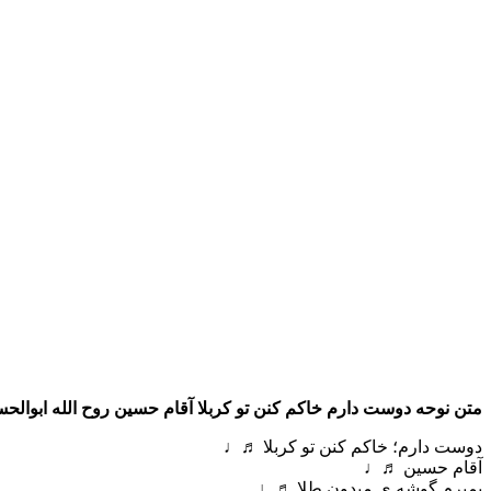
متن نوحه دوست دارم خاکم کنن تو کربلا آقام حسین روح الله ابوالح
دوست دارم؛ خاکم کنن تو کربلا ♬♩
آقام حسین ♬♩
بمیرم گوشه ی میدونِ طلا ♬♩