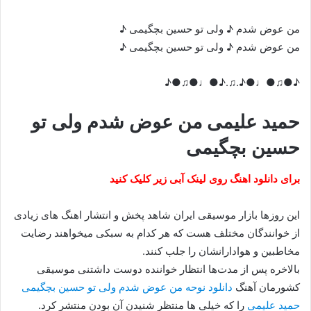
من عوض شدم ♪ ولی تو حسین بچگیمی ♪
من عوض شدم ♪ ولی تو حسین بچگیمی ♪
♪●♫●♩●♪.♫.♪●♩●♫●♪
حمید علیمی من عوض شدم ولی تو
حسین بچگیمی
برای دانلود اهنگ روی لینک آبی زیر کلیک کنید
این روزها بازار موسیقی ایران شاهد پخش و انتشار اهنگ های زیادی
از خوانندگان مختلف هست که هر کدام به سبکی میخواهند رضایت
مخاطبین و هوادارانشان را جلب کنند.
بالاخره پس از مدت‌ها انتظار خواننده دوست داشتنی موسیقی
کشورمان آهنگ
دانلود نوحه من عوض شدم ولی تو حسین بچگیمی
حمید علیمی
را که خیلی ها منتظر شنیدن آن بودن منتشر کرد.