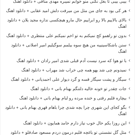
بیبی بیبی تا بغل نکنی منو خوابم نمیبره مهدی منافی + دانلود اهنگ
هر کی بود به جای من مثل من میرفت دلش امید عقابی + دانلود اهنگ
بالای بالاییم بالا رو ابراییم حال مارو هیچکسی نداره مجید یلان + دانلود
اهنگ
بدون تو راهمو کج نمیکنم به تو اخم نمیکنم علی منتظری + دانلود اهنگ
سنن باشکاسینییه من هیچ سوه بیلمم سوگیلیم امیر اصلانی + دانلود
اهنگ
با تو هوا که سرد نیست آدم قبلی شدی امیر رادان + دانلود اهنگ
نمیدونم چی شد یهو همه چی خراب شد مهراب + دانلود اهنگ
سیگار و پشت سیگار قسه و گرد دیوار علی احمدیانی + دانلود اهنگ
جات چقدر تو خونه خالیه دلتنگم بهنام بانی + دانلود اهنگ
بیچاره قلبم رفتی و خنده مرده رو لبام بهنام بانی + دانلود اهنگ
بگو کجای این شهری چرا بچه شدی چرا باهام قهری بهنام بانی + دانلود
اهنگ
این روزا یکم حال خوب نیاز دارم حامد همایون + دانلود اهنگ
مثل گل نشستی تو باغچه قلبم درمون دردم مسعود صادقلو + دانلود