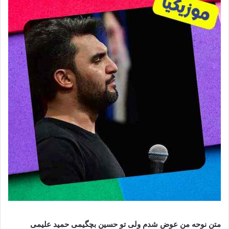
متن نوحه من عوض شدم ولی تو حسین بچگیمی حمید علیمی