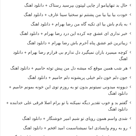
حال بد تنهاییامو از چایی لیپتون بپرسید رستاک + دانلود اهنگ
خودت بیا بیا بیا من پشتتم تو سختیا سینا عارف + دانلود اهنگ
به یادم باش بیا ای تکیه گاه من رضا بهرام + دانلود اهنگ
خبر نداری ای عشق چه کرده این درد رضا بهرام + دانلود اهنگ
زیباترین غم عشق پناه آخرم باش رضا بهرام + دانلود اهنگ
کوچه میمیرد باران نمیگیرد دل ندارم بی قرارم رضا بهرام + دانلود
اهنگ
هر شب همین موقع که میشه دل من پیش توئه حامیم + دانلود اهنگ
جون دلم خون دلم خیلی پریشونه دلم حامیم + دانلود اهنگ
دیوونه میدونی نمیتونم بدون تو یه روزم توی این خونه بمونم حامیم +
دانلود اهنگ
گفتم بد و خوب تقدیر دیگه نمیکنه با تو برام اصلا فرقی علی خدابنده +
دانلود اهنگ
شدی واسم همون رویای تو شبم امیر خوشنگار + دانلود اهنگ
رو به روم وایسادی اما نمیشناسمت امید افخم + دانلود اهنگ