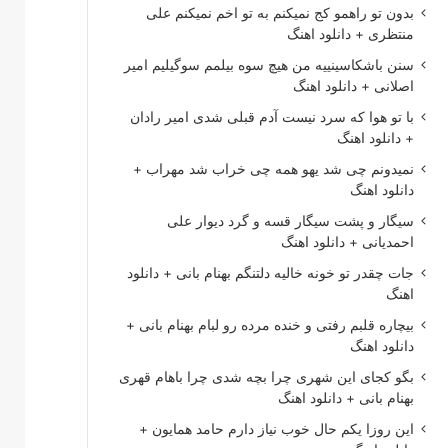
بدون تو راهمو کج نمیکنم به تو اخم نمیکنم علی
منتظری + دانلود اهنگ
سنن باشکاسینییه من هیچ سوه بیلمم سوگیلیم امیر
اصلانی + دانلود اهنگ
با تو هوا که سرد نیست آدم قبلی شدی امیر رادان
+ دانلود اهنگ
نمیدونم چی شد یهو همه چی خراب شد مهراب +
دانلود اهنگ
سیگار و پشت سیگار قسه و گرد دیوار علی
احمدیانی + دانلود اهنگ
جات چقدر تو خونه خالیه دلتنگم بهنام بانی + دانلود
اهنگ
بیچاره قلبم رفتی و خنده مرده رو لبام بهنام بانی +
دانلود اهنگ
بگو کجای این شهری چرا بچه شدی چرا باهام قهری
بهنام بانی + دانلود اهنگ
این روزا یکم حال خوب نیاز دارم حامد همایون +