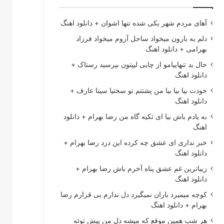
آهای مردم شهر یکی شده تنها اشوان + دانلود اهنگ
دلم یه بارون میخواد ساحل آروم میخواد فرزاد
بهرامی + دانلود اهنگ
حال بد تنهاییامو از چایی لیپتون بپرسید رستاک +
دانلود اهنگ
خودت بیا بیا بیا من پشتتم تو سختیا سینا عارف +
دانلود اهنگ
به یادم باش بیا ای تکیه گاه من رضا بهرام + دانلود
اهنگ
خبر نداری ای عشق چه کرده این درد رضا بهرام +
دانلود اهنگ
زیباترین غم عشق پناه آخرم باش رضا بهرام +
دانلود اهنگ
کوچه میمیرد باران نمیگیرد دل ندارم بی قرارم رضا
بهرام + دانلود اهنگ
هر شب همین موقع که میشه دل من پیش توئه