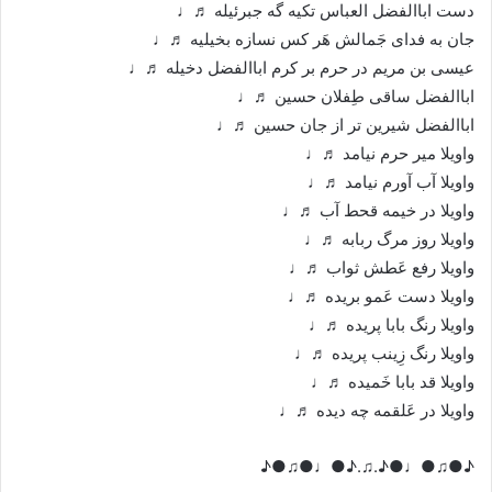
‌دست اباالفضل العباس تکیه گه جبرئیله ♬♩
‌جان به فدای جَمالش هَر کس نسازه بخیلیه ♬♩
عیسی بن مریم در حرم بر کرم اباالفضل دخیله ♬♩
اباالفضل ساقی طِفلان حسین ♬♩
اباالفضل شیرین تر از جان حسین ♬♩
‌واویلا میر حرم نیامد ♬♩
‌واویلا آب آورم نیامد ♬♩
‌واویلا در خیمه قحط آب ♬♩
‌واویلا روز مرگ ربابه ♬♩
‌واویلا رفع عَطش ثواب ♬♩
‌واویلا دست عَمو بریده ♬♩
‌واویلا رنگ بابا پریده ♬♩
واویلا رنگ زِینب پریده ♬♩
‌واویلا قد بابا خَمیده ♬♩
‌واویلا در عَلقمه چه دیده ♬♩
♪●♫●♩●♪.♫.♪●♩●♫●♪