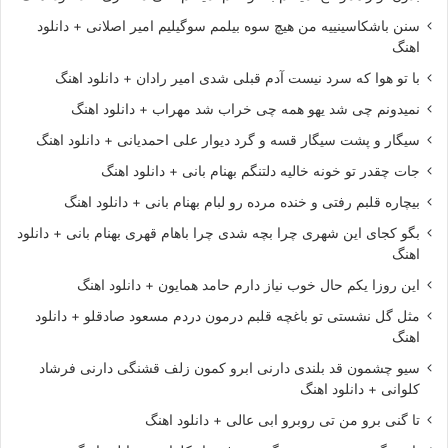
سنن باشکاسینییه من هیچ سوه بیلمم سوگیلیم امیر اصلانی + دانلود
اهنگ
با تو هوا که سرد نیست آدم قبلی شدی امیر رادان + دانلود اهنگ
نمیدونم چی شد یهو همه چی خراب شد مهراب + دانلود اهنگ
سیگار و پشت سیگار قسه و گرد دیوار علی احمدیانی + دانلود اهنگ
جات چقدر تو خونه خالیه دلتنگم بهنام بانی + دانلود اهنگ
بیچاره قلبم رفتی و خنده مرده رو لبام بهنام بانی + دانلود اهنگ
بگو کجای این شهری چرا بچه شدی چرا باهام قهری بهنام بانی + دانلود
اهنگ
این روزا یکم حال خوب نیاز دارم حامد همایون + دانلود اهنگ
مثل گل نشستی تو باغچه قلبم درمون دردم مسعود صادقلو + دانلود
اهنگ
سیو چشمون قد بلندی دارنی ابرو کمون زلف قشنگی دارنی فرشاد
کلوانی + دانلود اهنگ
تا گنی برو من تی روبرو ابی عالی + دانلود اهنگ