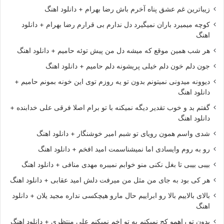
زیباترین غم عشق پناه آخرم باش رضا بهرام + دانلود اهنگ
کوچه میمیرد باران نمیگیرد دل ندارم بی قرارم رضا بهرام + دانلود
اهنگ
هر شب همین موقع که میشه دل من پیش توئه حامیم + دانلود اهنگ
جون دلم خون دلم خیلی پریشونه دلم حامیم + دانلود اهنگ
دیوونه میدونی نمیتونم بدون تو یه روزم توی این خونه بمونم حامیم +
دانلود اهنگ
گفتم بد و خوب تقدیر دیگه نمیکنه با تو برام اصلا فرقی علی خدابنده +
دانلود اهنگ
شدی واسم همون رویای تو شبم امیر خوشنگار + دانلود اهنگ
رو به روم وایسادی اما نمیشناسمت امید افخم + دانلود اهنگ
بیبی بیبی تا بغل نکنی منو خوابم نمیبره مهدی منافی + دانلود اهنگ
هر کی بود به جای من مثل من میرفت دلش امید عقابی + دانلود اهنگ
بالای بالاییم بالا رو ابراییم حال مارو هیچکسی نداره مجید یلان + دانلود
اهنگ
بدون تو راهمو کج نمیکنم به تو اخم نمیکنم علی منتظری + دانلود اهنگ