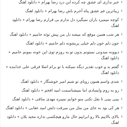
خبر نداری ای عشق چه کرده این درد رضا بهرام + دانلود اهنگ
زیباترین غم عشق پناه آخرم باش رضا بهرام + دانلود اهنگ
کوچه میمیرد باران نمیگیرد دل ندارم بی قرارم رضا بهرام + دانلود
اهنگ
هر شب همین موقع که میشه دل من پیش توئه حامیم + دانلود اهنگ
جون دلم خون دلم خیلی پریشونه دلم حامیم + دانلود اهنگ
دیوونه میدونی نمیتونم بدون تو یه روزم توی این خونه بمونم حامیم +
دانلود اهنگ
گفتم بد و خوب تقدیر دیگه نمیکنه با تو برام اصلا فرقی علی خدابنده +
دانلود اهنگ
شدی واسم همون رویای تو شبم امیر خوشنگار + دانلود اهنگ
رو به روم وایسادی اما نمیشناسمت امید افخم + دانلود اهنگ
بیبی بیبی تا بغل نکنی منو خوابم نمیبره مهدی منافی + دانلود اهنگ
هر کی بود به جای من مثل من میرفت دلش امید عقابی + دانلود اهنگ
بالای بالاییم بالا رو ابراییم حال مارو هیچکسی نداره مجید یلان + دانلود
اهنگ