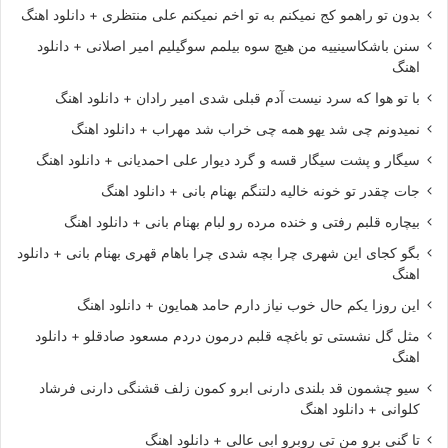
بدون تو راهمو کج نمیکنم به تو اخم نمیکنم علی منتظری + دانلود اهنگ
سنن باشکاسینییه من هیچ سوه بیلمم سوگیلیم امیر اصلانی + دانلود
اهنگ
با تو هوا که سرد نیست آدم قبلی شدی امیر رادان + دانلود اهنگ
نمیدونم چی شد یهو همه چی خراب شد مهراب + دانلود اهنگ
سیگار و پشت سیگار قسه و گرد دیوار علی احمدیانی + دانلود اهنگ
جات چقدر تو خونه خالیه دلتنگم بهنام بانی + دانلود اهنگ
بیچاره قلبم رفتی و خنده مرده رو لبام بهنام بانی + دانلود اهنگ
بگو کجای این شهری چرا بچه شدی چرا باهام قهری بهنام بانی + دانلود
اهنگ
این روزا یکم حال خوب نیاز دارم حامد همایون + دانلود اهنگ
مثل گل نشستی تو باغچه قلبم درمون دردم مسعود صادقلو + دانلود
اهنگ
سیو چشمون قد بلندی دارنی ابرو کمون زلف قشنگی دارنی فرشاد
کلوانی + دانلود اهنگ
تا گنی برو من تی روبرو ابی عالی + دانلود اهنگ