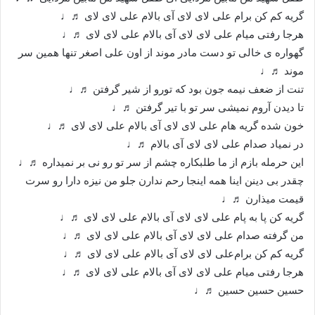
گریه کم کن برام‌ علی لای لای آی بالام علی لای لای ♬♩
هرجا رفتی میام علی لای لای آی بالام علی لای لای ♬♩
گهواره ی خالی تو دست مادر موند از اون علی اصغر تنها همین سر
موند ♬♩
تنت از ضعف نیمه جون بود که تورو از شیر گرفتن ♬♩
تا دیدن آروم نمیشی سر تو با تیر گرفتن ♬♩
خون شده گریه هام علی لای لای آی بالام علی لای لای ♬♩
در نمیاد صدام علی لای لای آی بالام ♬♩
این حرمله بازم از ما طلبکاره چشم از سر تو رو نی بر نمیداره ♬♩
چقدر بی دینن اینا همه اینجا رحم ندارن جلو من نیزه دارا رو سرت
قیمت میذارن ♬♩
گریه کن پا به پام علی لای لای آی بالام علی لای لای ♬♩
من گرفته صدام علی لای لای آی بالام علی لای لای ♬♩
گریه کم کن برام‌علی لای لای آی بالام علی لای لای ♬♩
هرجا رفتی میام علی لای لای آی بالام علی لای لای ♬♩
حسین حسین حسین ♬♩