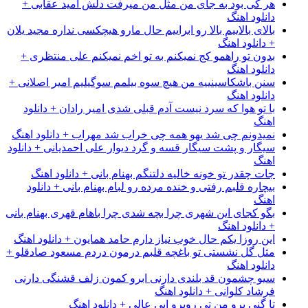
هر کی بود به جای من مثل من میرفت دلش امید عقابی +
دانلود اهنگ
بالای بالاییم بالا رو ابراییم حال مارو هیچکسی نداره مجید یلان
+ دانلود اهنگ
بدون تو راهمو کج نمیکنم به تو اخم نمیکنم علی منتظری +
دانلود اهنگ
سنن باشکاسینییه من هیچ سوه بیلمم سوگیلیم امیر اصلانی +
دانلود اهنگ
با تو هوا که سرد نیست آدم قبلی شدی امیر رادان + دانلود
اهنگ
نمیدونم چی شد یهو همه چی خراب شد مهراب + دانلود اهنگ
سیگار و پشت سیگار قسه و گرد دیوار علی احمدیانی + دانلود
اهنگ
جات چقدر تو خونه خالیه دلتنگم بهنام بانی + دانلود اهنگ
بیچاره قلبم رفتی و خنده مرده رو لبام بهنام بانی + دانلود
اهنگ
بگو کجای این شهری چرا بچه شدی چرا باهام قهری بهنام بانی
+ دانلود اهنگ
این روزا یکم حال خوب نیاز دارم حامد همایون + دانلود اهنگ
مثل گل نشستی تو باغچه قلبم درمون دردم مسعود صادقلو +
دانلود اهنگ
سیو چشمون قد بلندی دارنی ابرو کمون زلف قشنگی دارنی
فرشاد کلوانی + دانلود اهنگ
تا گنی برو من تی روبرو ابی عالی + دانلود اهنگ