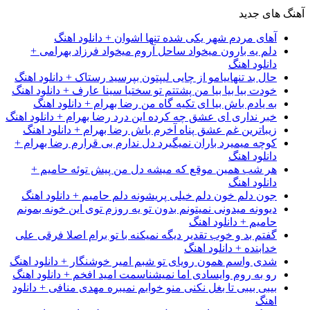
آهنگ های جدید
آهای مردم شهر یکی شده تنها اشوان + دانلود اهنگ
دلم یه بارون میخواد ساحل آروم میخواد فرزاد بهرامی +
دانلود اهنگ
حال بد تنهاییامو از چایی لیپتون بپرسید رستاک + دانلود اهنگ
خودت بیا بیا بیا من پشتتم تو سختیا سینا عارف + دانلود اهنگ
به یادم باش بیا ای تکیه گاه من رضا بهرام + دانلود اهنگ
خبر نداری ای عشق چه کرده این درد رضا بهرام + دانلود اهنگ
زیباترین غم عشق پناه آخرم باش رضا بهرام + دانلود اهنگ
کوچه میمیرد باران نمیگیرد دل ندارم بی قرارم رضا بهرام +
دانلود اهنگ
هر شب همین موقع که میشه دل من پیش توئه حامیم +
دانلود اهنگ
جون دلم خون دلم خیلی پریشونه دلم حامیم + دانلود اهنگ
دیوونه میدونی نمیتونم بدون تو یه روزم توی این خونه بمونم
حامیم + دانلود اهنگ
گفتم بد و خوب تقدیر دیگه نمیکنه با تو برام اصلا فرقی علی
خدابنده + دانلود اهنگ
شدی واسم همون رویای تو شبم امیر خوشنگار + دانلود اهنگ
رو به روم وایسادی اما نمیشناسمت امید افخم + دانلود اهنگ
بیبی بیبی تا بغل نکنی منو خوابم نمیبره مهدی منافی + دانلود
اهنگ