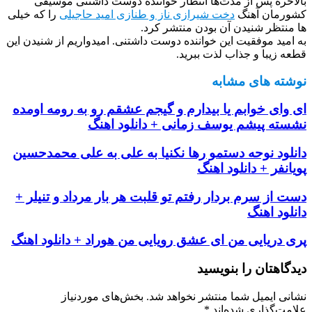
بالاخره پس از مدت‌ها انتظار خواننده دوست داشتنی موسیقی
کشورمان آهنگ
دخت شیرازی ناز و طنازی امید حاجیلی
را که خیلی
ها منتظر شنیدن آن بودن منتشر کرد.
به امید موفقیت این خواننده دوست داشتنی. امیدواریم از شنیدن این
قطعه زیبا و جذاب لذت ببرید.
نوشته های مشابه
ای وای خوابم یا بیدارم و گیجم عشقم رو به رومه اومده
نشسته پیشم یوسف زمانی + دانلود اهنگ
دانلود نوحه دستمو رها نکنیا به علی به علی محمدحسین
پویانفر + دانلود اهنگ
دست از سرم بردار رفتم تو قلبت هر بار مرداد و تنیلر +
دانلود اهنگ
پری دریایی من ای عشق رویایی من هوراد + دانلود اهنگ
دیدگاهتان را بنویسید
نشانی ایمیل شما منتشر نخواهد شد.
بخش‌های موردنیاز
علامت‌گذاری شده‌اند
*