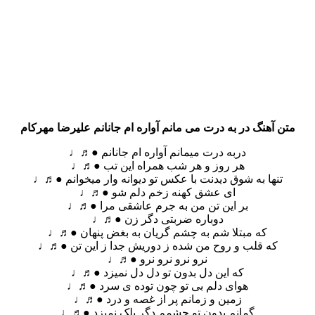
متن آهنگ در به درت می مانم آواره ام جانانم علیرضا مهرکام
دربه درت میمانم آواره ام جانانم ●♬♩
هر روز و هر شب همراه این تب ●♬♩
تنها به شوق دیدنت با عکس تو دیوانه وار میخوانم ●♬♩
ای عشق کهنه زخم دلم شو ●♬♩
بر این تن من به جرم عاشقی مرا ●♬♩
دوباره ضربتی دگر زن ●♬♩
که مبتلا شم به چشم گریان به بغض پنهان ●♬♩
که قلب و روح من شده ز دوریش جدا ز این تن ●♬♩
نرو نرو نرو نرو ●♬♩
که این دل بدون تو دل دل نمیزد ●♬♩
هوای دلم بی تو چون توده ی سرد ●♬♩
زمین و زمانم پر از غصه و درد ●♬♩
گمانم بدون تو چشمم دگر پلک نمیزد ●♬♩