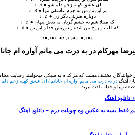
ای عشق کهنه زخم دلم شو ●♬♩
بر این تن من به جرم عاشقی مرا ●♬♩
دوباره ضربتی دگر زن ●♬♩
که مبتلا شم به چشم گریان به بغض پنهان ●♬♩
که قلب و روح من شده ز دوریش جدا ز این تن ●♬♩
♪●♫●♩●♪.♫.♪●♩●♫●♪
رضا مهرکام در به درت می مانم آواره ام جانا
از خوانندگان مختلف هست که هر کدام به سبکی میخواهند رضایت مخاطب
ان آهنگ
در به درت می مانم آواره ام جانانم / ای عشق کهنه زخم دلم
طعه زیبا و جذاب لذت ببرید.
دانلود اهنگ
 فقط یسه یه عکس وه چویلت درم + دانلود اهنگ