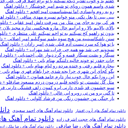
گفتم بد و خوب تقدیر دیگه نمیکنه با تو برام اصلا فرقی علی خداب
شدی واسم همون رویای تو شبم امیر خوشنگار + دانلود اهنگ
رو به روم وایسادی اما نمیشناسمت امید افخم + دانلود اهنگ
بیبی بیبی تا بغل نکنی منو خوابم نمیبره مهدی منافی + دانلود اه
هر کی بود به جای من مثل من میرفت دلش امید عقابی + دانلود
بالای بالاییم بالا رو ابراییم حال مارو هیچکسی نداره مجید یلان +
بدون تو راهمو کج نمیکنم به تو اخم نمیکنم علی منتظری + دانلو
سنن باشکاسینییه من هیچ سوه بیلمم سوگیلیم امیر اصلانی + دان
با تو هوا که سرد نیست آدم قبلی شدی امیر رادان + دانلود اهنگ
نمیدونم چی شد یهو همه چی خراب شد مهراب + دانلود اهنگ
سیگار و پشت سیگار قسه و گرد دیوار علی احمدیانی + دانلود ا
جات چقدر تو خونه خالیه دلتنگم بهنام بانی + دانلود اهنگ
بیچاره قلبم رفتی و خنده مرده رو لبام بهنام بانی + دانلود اهنگ
بگو کجای این شهری چرا بچه شدی چرا باهام قهری بهنام بانی + 
این روزا یکم حال خوب نیاز دارم حامد همایون + دانلود اهنگ
مثل گل نشستی تو باغچه قلبم درمون دردم مسعود صادقلو + دان
سیو چشمون قد بلندی دارنی ابرو کمون زلف قشنگی دارنی فرشاد
تا گنی برو من تی روبرو ابی عالی + دانلود اهنگ
یار جنگی من چشمون رنگی من فرشاد کلوانی + دانلود اهنگ
دانل
دانلود تمام آهنگ های احمد سعیدی
دانلود تمام آهنگ های آرون افشار
دانلود تمام آهنگ ها
دانلود تمام آهنگ های حجت اشرف زاده
دانلود تمام آهنگ های رضا صادقی
دانلود تمام آهنگ های رضا ملک زاده