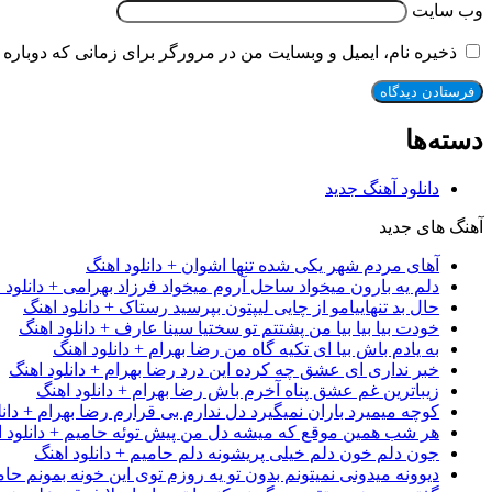
وب‌ سایت
ذخیره نام، ایمیل و وبسایت من در مرورگر برای زمانی که دوباره 
دسته‌ها
دانلود آهنگ جدید
آهنگ های جدید
آهای مردم شهر یکی شده تنها اشوان + دانلود اهنگ
دلم یه بارون میخواد ساحل آروم میخواد فرزاد بهرامی + دانلود 
حال بد تنهاییامو از چایی لیپتون بپرسید رستاک + دانلود اهنگ
خودت بیا بیا بیا من پشتتم تو سختیا سینا عارف + دانلود اهنگ
به یادم باش بیا ای تکیه گاه من رضا بهرام + دانلود اهنگ
خبر نداری ای عشق چه کرده این درد رضا بهرام + دانلود اهنگ
زیباترین غم عشق پناه آخرم باش رضا بهرام + دانلود اهنگ
کوچه میمیرد باران نمیگیرد دل ندارم بی قرارم رضا بهرام + دانل
هر شب همین موقع که میشه دل من پیش توئه حامیم + دانلود ا
جون دلم خون دلم خیلی پریشونه دلم حامیم + دانلود اهنگ
دیوونه میدونی نمیتونم بدون تو یه روزم توی این خونه بمونم حام