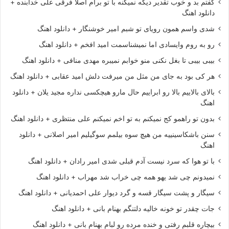
گفتم بد و خوب تقدیر دیگه نمیکنه با تو برام اصلا فرقی علی خدابنده +
دانلود اهنگ
شدی واسم همون رویای تو شبم امیر خوشنگار + دانلود اهنگ
رو به روم وایسادی اما نمیشناسمت امید افخم + دانلود اهنگ
بیبی بیبی تا بغل نکنی منو خوابم نمیبره مهدی منافی + دانلود اهنگ
هر کی بود به جای من مثل من میرفت دلش امید عقابی + دانلود اهنگ
بالای بالاییم بالا رو ابراییم حال مارو هیچکسی نداره مجید یلان + دانلود
اهنگ
بدون تو راهمو کج نمیکنم به تو اخم نمیکنم علی منتظری + دانلود اهنگ
سنن باشکاسینییه من هیچ سوه بیلمم سوگیلیم امیر اصلانی + دانلود
اهنگ
با تو هوا که سرد نیست آدم قبلی شدی امیر رادان + دانلود اهنگ
نمیدونم چی شد یهو همه چی خراب شد مهراب + دانلود اهنگ
سیگار و پشت سیگار قسه و گرد دیوار علی احمدیانی + دانلود اهنگ
جات چقدر تو خونه خالیه دلتنگم بهنام بانی + دانلود اهنگ
بیچاره قلبم رفتی و خنده مرده رو لبام بهنام بانی + دانلود اهنگ