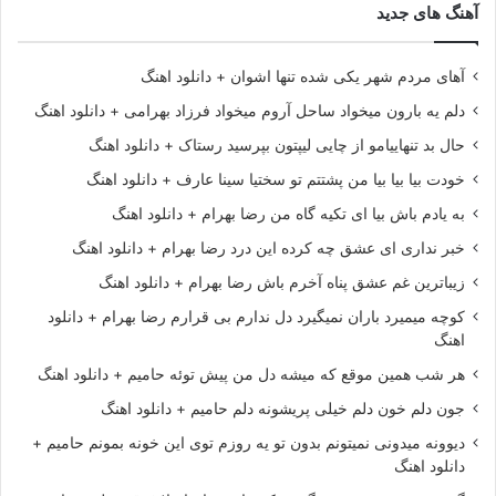
آهنگ های جدید
آهای مردم شهر یکی شده تنها اشوان + دانلود اهنگ
دلم یه بارون میخواد ساحل آروم میخواد فرزاد بهرامی + دانلود اهنگ
حال بد تنهاییامو از چایی لیپتون بپرسید رستاک + دانلود اهنگ
خودت بیا بیا بیا من پشتتم تو سختیا سینا عارف + دانلود اهنگ
به یادم باش بیا ای تکیه گاه من رضا بهرام + دانلود اهنگ
خبر نداری ای عشق چه کرده این درد رضا بهرام + دانلود اهنگ
زیباترین غم عشق پناه آخرم باش رضا بهرام + دانلود اهنگ
کوچه میمیرد باران نمیگیرد دل ندارم بی قرارم رضا بهرام + دانلود
اهنگ
هر شب همین موقع که میشه دل من پیش توئه حامیم + دانلود اهنگ
جون دلم خون دلم خیلی پریشونه دلم حامیم + دانلود اهنگ
دیوونه میدونی نمیتونم بدون تو یه روزم توی این خونه بمونم حامیم +
دانلود اهنگ