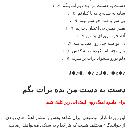
دسـت به دسـت من بـده بـرات بـگم ♬♩
سایه به سایه پا به پا کنارتم ♬♩
بی سر و صدا حواسم بهته ♬♩
نفس نفس بی اختیار دچارتم ♬♩
آدم خوب روزای بد من ♬♩
بی تو همه چی رو اعصاب منه ♬♩
مثل بچه پامو کردم تو یه کفش ♬♩
دلم تورو میخواد برات پر میزنه ♬♩
♪●♫●♩●♪.♫.♪●♩●♫●♪
دست به دست من بده برات بگم
برای دانلود اهنگ روی لینک آبی زیر کلیک کنید
این روزها بازار موسیقی ایران شاهد پخش و انتشار اهنگ های زیادی
از خوانندگان مختلف هست که هر کدام به سبکی میخواهند رضایت