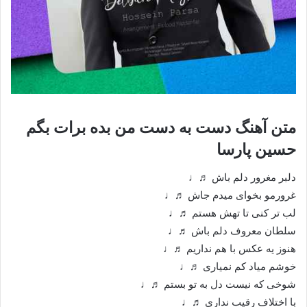
متن آهنگ دست به دست من بده برات بگم
حسین پارسا
دلبر مغرور دلم باش ♬♩
غرورمو بخوای میدم جاش ♬♩
لب تر کنی تا تهش هستم ♬♩
سلطان معروف دلم باش ♬♩
هنوز یه عکس با هم نداریم ♬♩
خوشم میاد کم نمیاری ♬♩
شوخی که نیست دل به تو بستم ♬♩
با اختلاف رقیب نداری ♬♩