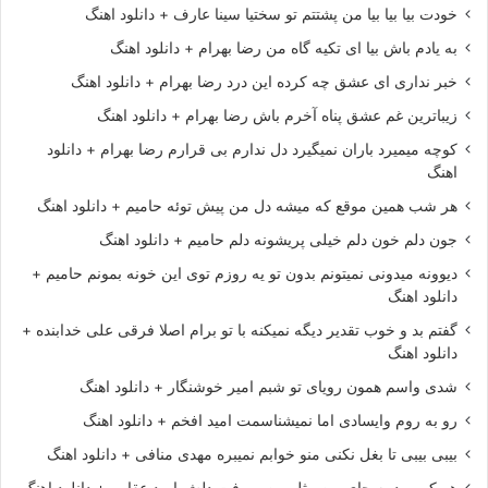
خودت بیا بیا بیا من پشتتم تو سختیا سینا عارف + دانلود اهنگ
به یادم باش بیا ای تکیه گاه من رضا بهرام + دانلود اهنگ
خبر نداری ای عشق چه کرده این درد رضا بهرام + دانلود اهنگ
زیباترین غم عشق پناه آخرم باش رضا بهرام + دانلود اهنگ
کوچه میمیرد باران نمیگیرد دل ندارم بی قرارم رضا بهرام + دانلود
اهنگ
هر شب همین موقع که میشه دل من پیش توئه حامیم + دانلود اهنگ
جون دلم خون دلم خیلی پریشونه دلم حامیم + دانلود اهنگ
دیوونه میدونی نمیتونم بدون تو یه روزم توی این خونه بمونم حامیم +
دانلود اهنگ
گفتم بد و خوب تقدیر دیگه نمیکنه با تو برام اصلا فرقی علی خدابنده +
دانلود اهنگ
شدی واسم همون رویای تو شبم امیر خوشنگار + دانلود اهنگ
رو به روم وایسادی اما نمیشناسمت امید افخم + دانلود اهنگ
بیبی بیبی تا بغل نکنی منو خوابم نمیبره مهدی منافی + دانلود اهنگ
هر کی بود به جای من مثل من میرفت دلش امید عقابی + دانلود اهنگ