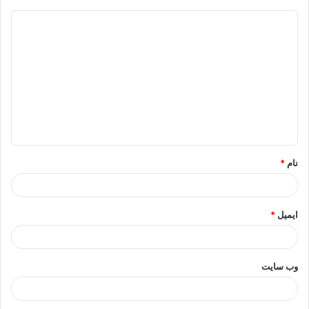
د
ی
د
گ
ا
ه
*
نام
*
ایمیل
*
وب‌ سایت