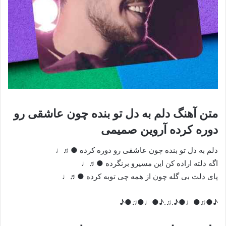
متن آهنگ دلم به دل تو بنده چون عاشقی رو
دوره کرده آروین صمیمی
دلم به دل تو بنده چون عاشقی رو دوره کرده ●♬♩
اگه دلته اراده کن این مسیرو برنگرده ●♬♩
پای دلت بی گله چون از همه چی توبه کرده ●♬♩
♪●♫●♩●♪.♫.♪●♩●♫●♪