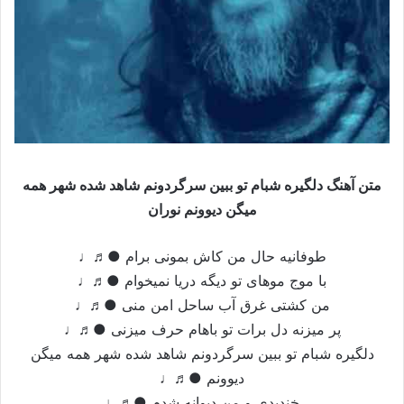
متن آهنگ دلگیره شبام تو ببین سرگردونم شاهد شده شهر همه
میگن دیوونم نوران
طوفانیه حال من کاش بمونی برام ●♬♩
با موج موهای تو دیگه دریا نمیخوام ●♬♩
من کشتی غرق آب ساحل امن منی ●♬♩
پر میزنه دل برات تو باهام حرف میزنی ●♬♩
دلگیره شبام تو ببین سرگردونم شاهد شده شهر همه میگن
دیوونم ●♬♩
خندیدی و من دیوانه شدم ●♬♩