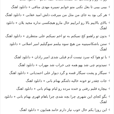
بیبی بیبی تا بغل نکنی منو خوابم نمیبره مهدی منافی + دانلود اهنگ
هر کی بود به جای من مثل من میرفت دلش امید عقابی + دانلود اهنگ
بالای بالاییم بالا رو ابراییم حال مارو هیچکسی نداره مجید یلان + دانلود
اهنگ
بدون تو راهمو کج نمیکنم به تو اخم نمیکنم علی منتظری + دانلود اهنگ
سنن باشکاسینییه من هیچ سوه بیلمم سوگیلیم امیر اصلانی + دانلود
اهنگ
با تو هوا که سرد نیست آدم قبلی شدی امیر رادان + دانلود اهنگ
نمیدونم چی شد یهو همه چی خراب شد مهراب + دانلود اهنگ
سیگار و پشت سیگار قسه و گرد دیوار علی احمدیانی + دانلود اهنگ
جات چقدر تو خونه خالیه دلتنگم بهنام بانی + دانلود اهنگ
بیچاره قلبم رفتی و خنده مرده رو لبام بهنام بانی + دانلود اهنگ
بگو کجای این شهری چرا بچه شدی چرا باهام قهری بهنام بانی + دانلود
اهنگ
این روزا یکم حال خوب نیاز دارم حامد همایون + دانلود اهنگ