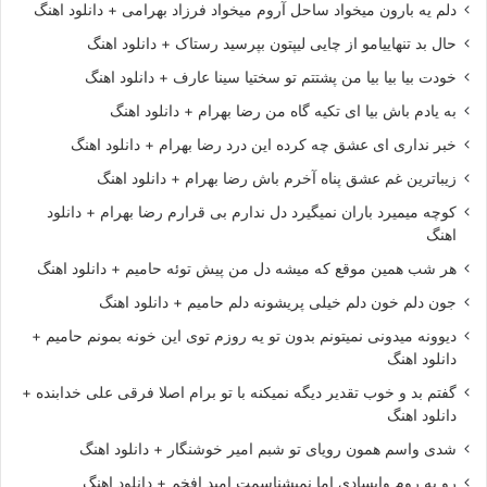
دلم یه بارون میخواد ساحل آروم میخواد فرزاد بهرامی + دانلود اهنگ
حال بد تنهاییامو از چایی لیپتون بپرسید رستاک + دانلود اهنگ
خودت بیا بیا بیا من پشتتم تو سختیا سینا عارف + دانلود اهنگ
به یادم باش بیا ای تکیه گاه من رضا بهرام + دانلود اهنگ
خبر نداری ای عشق چه کرده این درد رضا بهرام + دانلود اهنگ
زیباترین غم عشق پناه آخرم باش رضا بهرام + دانلود اهنگ
کوچه میمیرد باران نمیگیرد دل ندارم بی قرارم رضا بهرام + دانلود
اهنگ
هر شب همین موقع که میشه دل من پیش توئه حامیم + دانلود اهنگ
جون دلم خون دلم خیلی پریشونه دلم حامیم + دانلود اهنگ
دیوونه میدونی نمیتونم بدون تو یه روزم توی این خونه بمونم حامیم +
دانلود اهنگ
گفتم بد و خوب تقدیر دیگه نمیکنه با تو برام اصلا فرقی علی خدابنده +
دانلود اهنگ
شدی واسم همون رویای تو شبم امیر خوشنگار + دانلود اهنگ
رو به روم وایسادی اما نمیشناسمت امید افخم + دانلود اهنگ