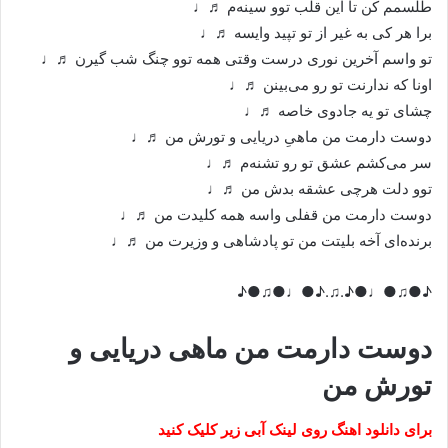
طلسمم کن تا این قلب توو سینه‌م ♬♩
برا هر کی به غیر از تو تپید وایسه ♬♩
تو واسم آخرین نوری درست وقتی همه توو چنگ شب گیرن ♬♩
اونا که ندارنت تو رو می‌بینن ♬♩
چشای تو یه جادوی خاصه ♬♩
دوست دارمت من ماهیِ دریایی و تورش من ♬♩
سر می‌کشم عشق تو رو تشنه‌م ♬♩
توو دلت هرچی عشقه بدش من ♬♩
دوست دارمت من قفلی واسه همه کلیدت من ♬♩
برنده‌ای آخه بلیتت من تو پادشاهی و وزیرت من ♬♩
♪●♫●♩●♪.♫.♪●♩●♫●♪
دوست دارمت من ماهی دریایی و
تورش من
برای دانلود اهنگ روی لینک آبی زیر کلیک کنید