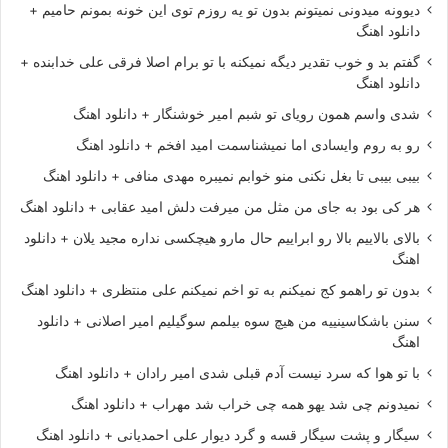
دیوونه میدونی نمیتونم بدون تو یه روزم توی این خونه بمونم حامیم +
دانلود اهنگ
گفتم بد و خوب تقدیر دیگه نمیکنه با تو برام اصلا فرقی علی خدابنده +
دانلود اهنگ
شدی واسم همون رویای تو شبم امیر خوشنگار + دانلود اهنگ
رو به روم وایسادی اما نمیشناسمت امید افخم + دانلود اهنگ
بیبی بیبی تا بغل نکنی منو خوابم نمیبره مهدی منافی + دانلود اهنگ
هر کی بود به جای من مثل من میرفت دلش امید عقابی + دانلود اهنگ
بالای بالاییم بالا رو ابراییم حال مارو هیچکسی نداره مجید یلان + دانلود
اهنگ
بدون تو راهمو کج نمیکنم به تو اخم نمیکنم علی منتظری + دانلود اهنگ
سنن باشکاسینییه من هیچ سوه بیلمم سوگیلیم امیر اصلانی + دانلود
اهنگ
با تو هوا که سرد نیست آدم قبلی شدی امیر رادان + دانلود اهنگ
نمیدونم چی شد یهو همه چی خراب شد مهراب + دانلود اهنگ
سیگار و پشت سیگار قسه و گرد دیوار علی احمدیانی + دانلود اهنگ