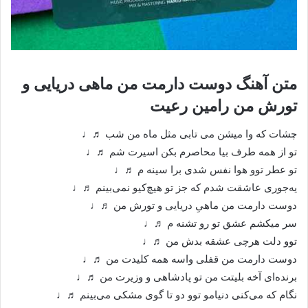
متن آهنگ دوست دارمت من ماهی دریایی و
تورش من رامین رعیت
چشات که وا میشن می تابی مثل ماه من شب ♬♩
تو از همه طرف بیا محاصرم ‌بکن اسیرت شم ♬♩
تو عطر توو هوا نفس شدی برا سینه م ♬♩
یه‌جوری عاشقت شدم که جز تو هیچ‌کیو نمی‌بینم ♬♩
دوست دارمت من ماهیِ دریایی و تورش من ♬♩
سر میکشم عشق تو رو تشنه م ♬♩
توو دلت هرچی عشقه بدش من ♬♩
دوست دارمت من قفلی واسه همه کلیدت من ♬♩
برنده‌ای آخه بلیتت من تو پادشاهی و وزیرت من ♬♩
نگام که می‌کنی دنیامو توو دو تا گوی مشکی می‌بینم ♬♩