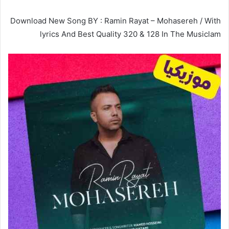
Download New Song BY : Ramin Rayat – Mohasereh / With
lyrics And Best Quality 320 & 128 In The Musiclam