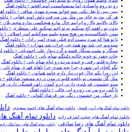
شدی واسم همون رویای تو شبم امیر خوشنگار + دانلود اهنگ
رو به روم وایسادی اما نمیشناسمت امید افخم + دانلود اهنگ
بیبی بیبی تا بغل نکنی منو خوابم نمیبره مهدی منافی + دانلود اه
هر کی بود به جای من مثل من میرفت دلش امید عقابی + دانلود
بالای بالاییم بالا رو ابراییم حال مارو هیچکسی نداره مجید یلان +
بدون تو راهمو کج نمیکنم به تو اخم نمیکنم علی منتظری + دانلو
سنن باشکاسینییه من هیچ سوه بیلمم سوگیلیم امیر اصلانی + دان
با تو هوا که سرد نیست آدم قبلی شدی امیر رادان + دانلود اهنگ
نمیدونم چی شد یهو همه چی خراب شد مهراب + دانلود اهنگ
سیگار و پشت سیگار قسه و گرد دیوار علی احمدیانی + دانلود ا
جات چقدر تو خونه خالیه دلتنگم بهنام بانی + دانلود اهنگ
بیچاره قلبم رفتی و خنده مرده رو لبام بهنام بانی + دانلود اهنگ
بگو کجای این شهری چرا بچه شدی چرا باهام قهری بهنام بانی + 
این روزا یکم حال خوب نیاز دارم حامد همایون + دانلود اهنگ
مثل گل نشستی تو باغچه قلبم درمون دردم مسعود صادقلو + دان
سیو چشمون قد بلندی دارنی ابرو کمون زلف قشنگی دارنی فرشاد
تا گنی برو من تی روبرو ابی عالی + دانلود اهنگ
یار جنگی من چشمون رنگی من فرشاد کلوانی + دانلود اهنگ
دانل
دانلود تمام آهنگ های احمد سعیدی
دانلود تمام آهنگ های آرون افشار
دانلود تمام آهنگ ها
دانلود تمام آهنگ های حجت اشرف زاده
دانلود تمام آهنگ های رضا صادقی
دانلود تمام آهنگ های رضا ملک زاده
دانلود تمام آهنگ های سامان جلیلی