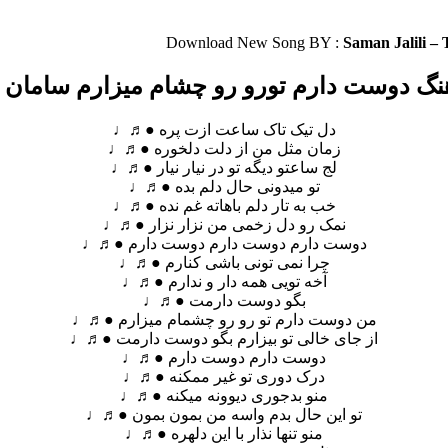
Download New Song BY :
Saman Jalili –
نگ دوست دارم تورو رو چشام میزارم سامان 
دل تیک تاک ساعت ازت پره ●♬♩
زمان مثل من از دلت دلخوره ●♬♩
لج ساعتو دیگه تو در نیار نیار ●♬♩
تو میدونی حال دلم بده ●♬♩
خب به تار دلم باهاته غم نده ●♬♩
نمک رو دل زخمی من نزار نزار ●♬♩
دوست دارم دوست دارم دوست دارم ●♬♩
چرا نمی تونی باشی کنارم ●♬♩
آخه تویی همه دار و ندارم ●♬♩
بگو دوست دارمت ●♬♩
من دوست دارم تو رو رو چشمام میزارم ●♬♩
از جای خالی تو بیزارم بگو دوست دارمت ●♬♩
دوست دارم دوست دارم ●♬♩
درک دوری تو غیر ممکنه ●♬♩
منو بدجوری دیوونه میکنه ●♬♩
تو این حال بدم واسه من بمون بمون ●♬♩
منو تنها نذار با این دلهره ●♬♩