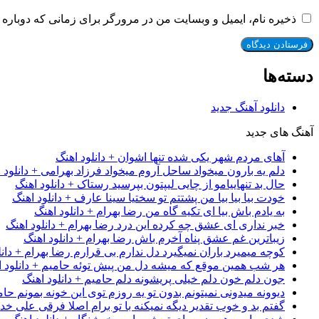
ذخیره نام، ایمیل و وبسایت من در مرورگر برای زمانی که دوباره 
دسته‌ها
دانلود آهنگ جدید
آهنگ های جدید
آهای مردم شهر یکی شده تنها اشوان + دانلود اهنگ
دلم یه بارون میخواد ساحل آروم میخواد فرزاد بهرامی + دانلود 
حال بد تنهاییامو از چایی لیپتون بپرسید رستاک + دانلود اهنگ
خودت بیا بیا بیا من پشتتم تو سختیا سینا عارف + دانلود اهنگ
به یادم باش بیا ای تکیه گاه من رضا بهرام + دانلود اهنگ
خبر نداری ای عشق چه کرده این درد رضا بهرام + دانلود اهنگ
زیباترین غم عشق پناه آخرم باش رضا بهرام + دانلود اهنگ
کوچه میمیرد باران نمیگیرد دل ندارم بی قرارم رضا بهرام + دانل
هر شب همین موقع که میشه دل من پیش توئه حامیم + دانلود ا
جون دلم خون دلم خیلی پریشونه دلم حامیم + دانلود اهنگ
دیوونه میدونی نمیتونم بدون تو یه روزم توی این خونه بمونم حام
گفتم بد و خوب تقدیر دیگه نمیکنه با تو برام اصلا فرقی علی خداب