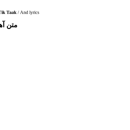
 Tik Taak
/
And lyrics
متن آه