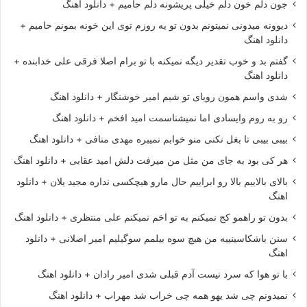
جون دلم خون دلم خیلی پریشونه دلم حامیم + دانلود اهنگ
دیوونه میدونی نمیتونم بدون تو یه روزم توی این خونه بمونم حامیم +
دانلود اهنگ
گفتم بد و خوب تقدیر دیگه نمیکنه با تو برام اصلا فرقی علی خدابنده +
دانلود اهنگ
شدی واسم همون رویای تو شبم امیر خوشنگار + دانلود اهنگ
رو به روم وایسادی اما نمیشناسمت امید افخم + دانلود اهنگ
بیبی بیبی تا بغل نکنی منو خوابم نمیبره مهدی منافی + دانلود اهنگ
هر کی بود به جای من مثل من میرفت دلش امید عقابی + دانلود اهنگ
بالای بالاییم بالا رو ابراییم حال مارو هیچکسی نداره مجید یلان + دانلود
اهنگ
بدون تو راهمو کج نمیکنم به تو اخم نمیکنم علی منتظری + دانلود اهنگ
سنن باشکاسینییه من هیچ سوه بیلمم سوگیلیم امیر اصلانی + دانلود
اهنگ
با تو هوا که سرد نیست آدم قبلی شدی امیر رادان + دانلود اهنگ
نمیدونم چی شد یهو همه چی خراب شد مهراب + دانلود اهنگ