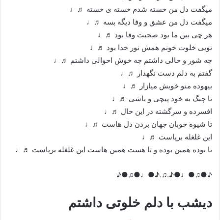
میگفت دل من خسته شدم خسته ی خسته ♬♩
میگفت دل من عشق و وفا دیگه بسه ♬♩
هر چی بین ما بود صحبت وفا بود ♬♩
تویی خلوت خونم همش نور خدا بود ♬♩
چه شور و حالی داشتم چه خوش احوالی داشتم ♬♩
گفتم به دلم دست نگهدار ♬♩
بیهوده منو خویش میازار ♬♩
تا چنگ به خود پیچی و باشی ♬♩
افسرده و سرگشته در این حال ♬♩
تا شیوه خوبان جهان بردن دل هاست ♬♩
این غلغله برپاست ♬♩
تا بوده همین بوده و تا هست همین هاست این غلغله برپاست ♬♩
♪●♫●♩●♪.♫.♪●♩●♫●♪
دیشب با دلم خلوتی داشتم