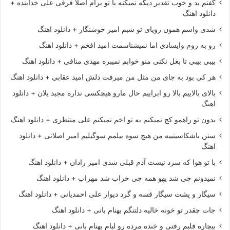
گفتم بد و خوب تقدیر دیگه نمیکنه با تو برام اصلا فرقی علی خدابنده +
دانلود اهنگ
شدی واسم همون رویای تو شبم امیر خوشنگار + دانلود اهنگ
رو به روم وایسادی اما نمیشناسمت امید افخم + دانلود اهنگ
بیبی بیبی تا بغل نکنی منو خوابم نمیبره مهدی منافی + دانلود اهنگ
هر کی بود به جای من مثل من میرفت دلش امید عقابی + دانلود اهنگ
بالای بالاییم بالا رو ابراییم حال مارو هیچکسی نداره مجید یلان + دانلود
اهنگ
بدون تو راهمو کج نمیکنم به تو اخم نمیکنم علی منتظری + دانلود اهنگ
سنن باشکاسینییه من هیچ سوه بیلمم سوگیلیم امیر اصلانی + دانلود
اهنگ
با تو هوا که سرد نیست آدم قبلی شدی امیر رادان + دانلود اهنگ
نمیدونم چی شد یهو همه چی خراب شد مهراب + دانلود اهنگ
سیگار و پشت سیگار قسه و گرد دیوار علی احمدیانی + دانلود اهنگ
جات چقدر تو خونه خالیه دلتنگم بهنام بانی + دانلود اهنگ
بیچاره قلبم رفتی و خنده مرده رو لبام بهنام بانی + دانلود اهنگ