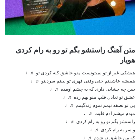
متن آهنگ راستشو بگم تو رو به رام کردی
هویار
هیشکی غیر از تو نمیتونست منو عاشق کنه کردی تو ♬♩
همیشه عاشقتم حتی وقتی قهری تو نبینم سردیتو ♬♩
ببین چه چشایی داری که به چشم اومده ♬♩
عشق تو تعادل قلب منو بهم زده ♬♩
بی تو نصفه نیمم تموم زندگیمم ♬♩
میدم میشم آدم قلبت ♬♩
راستشو بگم تو رو به رام کردی ♬♩
و سر به رام کردی ♬♩
که من عاشق تو شدم ♬♩