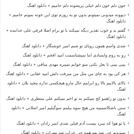
جون دلم خون دلم خیلی پریشونه دلم حامیم + دانلود اهنگ
دیوونه میدونی نمیتونم بدون تو یه روزم توی این خونه بمونم حامیم +
دانلود اهنگ
گفتم بد و خوب تقدیر دیگه نمیکنه با تو برام اصلا فرقی علی خدابنده +
دانلود اهنگ
شدی واسم همون رویای تو شبم امیر خوشنگار + دانلود اهنگ
رو به روم وایسادی اما نمیشناسمت امید افخم + دانلود اهنگ
بیبی بیبی تا بغل نکنی منو خوابم نمیبره مهدی منافی + دانلود اهنگ
هر کی بود به جای من مثل من میرفت دلش امید عقابی + دانلود اهنگ
بالای بالاییم بالا رو ابراییم حال مارو هیچکسی نداره مجید یلان + دانلود
اهنگ
بدون تو راهمو کج نمیکنم به تو اخم نمیکنم علی منتظری + دانلود اهنگ
سنن باشکاسینییه من هیچ سوه بیلمم سوگیلیم امیر اصلانی + دانلود
اهنگ
با تو هوا که سرد نیست آدم قبلی شدی امیر رادان + دانلود اهنگ
نمیدونم چی شد یهو همه چی خراب شد مهراب + دانلود اهنگ