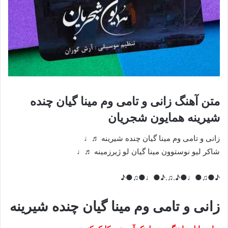
متن آهنگ زانی و تامی وم مینا گیان چنده
شیرینه همایون شجریان
زانی و تامی وم مینا گیان چنده شیرینه ♬♩
شاکر لیو نوستوون مینا گیان لو ژیرزمینە ♬♩
♪●♫●♩●♪.♫.♪●♩●♫●♪
زانی و تامی وم مینا گیان چنده شیرینه