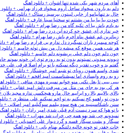
آهای مردم شهر یکی شده تنها اشوان + دانلود اهنگ
دلم یه بارون میخواد ساحل آروم میخواد فرزاد بهرامی + دانلود 
حال بد تنهاییامو از چایی لیپتون بپرسید رستاک + دانلود اهنگ
خودت بیا بیا بیا من پشتتم تو سختیا سینا عارف + دانلود اهنگ
به یادم باش بیا ای تکیه گاه من رضا بهرام + دانلود اهنگ
خبر نداری ای عشق چه کرده این درد رضا بهرام + دانلود اهنگ
زیباترین غم عشق پناه آخرم باش رضا بهرام + دانلود اهنگ
کوچه میمیرد باران نمیگیرد دل ندارم بی قرارم رضا بهرام + دانل
هر شب همین موقع که میشه دل من پیش توئه حامیم + دانلود ا
جون دلم خون دلم خیلی پریشونه دلم حامیم + دانلود اهنگ
دیوونه میدونی نمیتونم بدون تو یه روزم توی این خونه بمونم حام
گفتم بد و خوب تقدیر دیگه نمیکنه با تو برام اصلا فرقی علی خداب
شدی واسم همون رویای تو شبم امیر خوشنگار + دانلود اهنگ
رو به روم وایسادی اما نمیشناسمت امید افخم + دانلود اهنگ
بیبی بیبی تا بغل نکنی منو خوابم نمیبره مهدی منافی + دانلود اه
هر کی بود به جای من مثل من میرفت دلش امید عقابی + دانلود
بالای بالاییم بالا رو ابراییم حال مارو هیچکسی نداره مجید یلان +
بدون تو راهمو کج نمیکنم به تو اخم نمیکنم علی منتظری + دانلو
سنن باشکاسینییه من هیچ سوه بیلمم سوگیلیم امیر اصلانی + دان
با تو هوا که سرد نیست آدم قبلی شدی امیر رادان + دانلود اهنگ
نمیدونم چی شد یهو همه چی خراب شد مهراب + دانلود اهنگ
سیگار و پشت سیگار قسه و گرد دیوار علی احمدیانی + دانلود ا
جات چقدر تو خونه خالیه دلتنگم بهنام بانی + دانلود اهنگ
بیچاره قلبم رفتی و خنده مرده رو لبام بهنام بانی + دانلود اهنگ